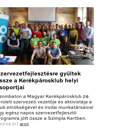
zervezetfejlesztésre gyűltek
ssze a Kerékpárosklub helyi
soportjai
zombaton a Magyar Kerékpárosklub 28
erületi szervezeti vezetője és aktivistája a
lub elnökségével és irodai munkatársaival
gy egész napos szervezetfejlesztő
rogramra jött össze a Szimpla Kertben.
17.02.21 |
aron