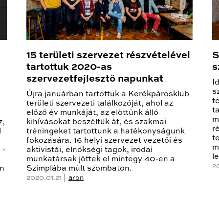
15 területi szervezet részvételével
S
tartottuk 2020-as
s
szervezetfejlesztő napunkat
I
s
Újra januárban tartottuk a Kerékpárosklub
t
területi szervezeti találkozóját, ahol az
t
előző év munkáját, az előttünk álló
m
z,
kihívásokat beszéltük át, és szakmai
r
l
tréningeket tartottunk a hatékonyságunk
t
fokozására. 16 helyi szervezet vezetői és
m
 -
aktivistái, elnökségi tagok, irodai
l
munkatársak jöttek el mintegy 40-en a
20
on
Szimplába múlt szombaton.
2020.01.21 |
aron