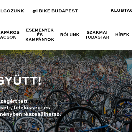
KLUBTA
OLGOZUNK
#I BIKE BUDAPEST
ESEMÉNYEK
ÉKPÁROS
SZAKMAI
ÉS
RÓLUNK
HÍREK
NÁCSOK
TUDÁSTÁR
KAMPÁNYOK
GYÜTT!
zágért tett
set-, felelősség- és
ményben részesülhetsz.