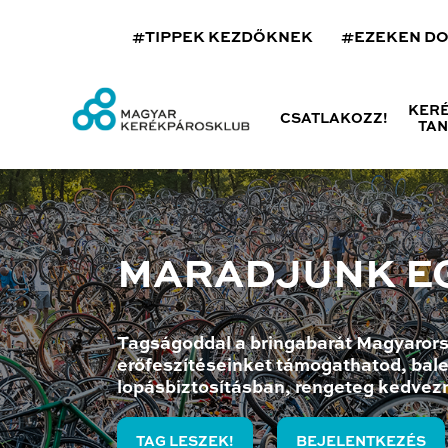
#TIPPEK KEZDŐKNEK
#EZEKEN D
KER
CSATLAKOZZ!
TA
MARADJUNK E
Tagságoddal a bringabarát Magyarors
erőfeszítéseinket támogathatod, bale
lopásbiztosításban, rengeteg kedvez
TAG LESZEK!
BEJELENTKEZÉS