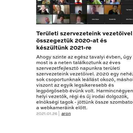
Területi szervezeteink vezetőivel
összegeztük 2020-at és
készültünk 2021-re
Ahogy szinte az egész tavalyi évben, úgy
most is a neten találkoztunk az éves
szervezetfejlesztő napunkra területi
szervezeteink vezetőivel. 2020 egy nehé
sok csoportunknak leállást okozó, másho
viszont az egyik legsikeresebb és
legpörgősebb évünk volt. Harmincnégyen
helyi vezetők, régi és új irodai dolgozók,
elnökségi tagok - jöttünk össze szombat
a webkameráink előtt.
2021.01.26 |
aron