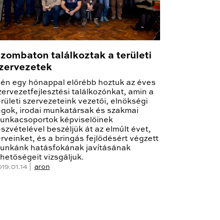
zombaton találkoztak a területi
zervezetek
dén egy hónappal előrébb hoztuk az éves
zervezetfejlesztési találkozónkat, amin a
erületi szervezeteink vezetői, elnökségi
agok, irodai munkatársak és szakmai
unkacsoportok képviselőinek
észvételével beszéljük át az elmúlt évet,
erveinket, és a bringás fejlődésért végzett
unkánk hatásfokának javításának
ehetőségeit vizsgáljuk.
19.01.14 |
aron