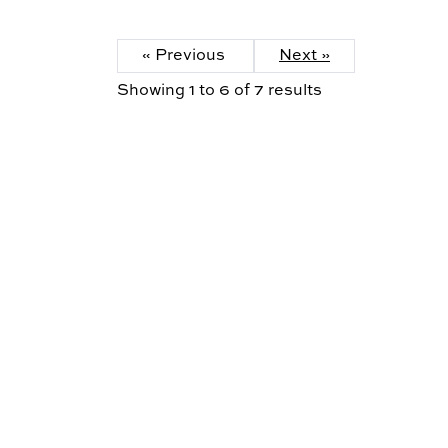
« Previous
Next »
Showing
1
to
6
of
7
results