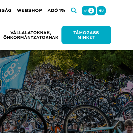
GSÁG
WEBSHOP
ADÓ 1%
HU
VÁLLALATOKNAK,
TÁMOGASS
ÖNKORMÁNYZATOKNAK
MINKET