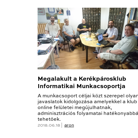
Megalakult a Kerékpárosklub
Informatikai Munkacsoportja
A munkacsoport céljai közt szerepel olya
javaslatok kidolgozása amelyekkel a klub
online felületei megújulhatnak,
adminisztrációs folyamatai hatékonyabb
tehetőek.
2018.06.18 |
aron