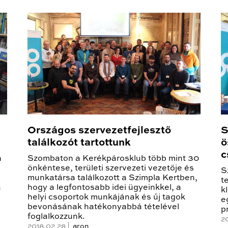
Országos szervezetfejlesztő
S
találkozót tartottunk
ö
c
n
Szombaton a Kerékpárosklub több mint 30
önkéntese, területi szervezeti vezetője és
S
munkatársa találkozott a Szimpla Kertben,
t
á
hogy a legfontosabb idei ügyeinkkel, a
k
helyi csoportok munkájának és új tagok
e
bevonásának hatékonyabbá tételével
p
foglalkozzunk.
20
2018.02.28 |
aron