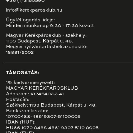
+36 (1) 3150590
info@kerekparosklub.hu
Ügyfélfogadási ideje:
Minden munkanap 9:30 - 17:30 között
Magyar Kerékpárosklub - székhely:
1133 Budapest, Kárpát u. 48.
Megyei nyilvántartásbeli azonosító:
18881/2002
TÁMOGATÁS:
1% kedvezményezett:
MAGYAR KERÉKPÁROSKLUB
Adószám: 18245402-2-41
Postacím:
Székhely: 1133 Budapest, Kárpát u. 48.
Bankszámlaszám:
10700488-48619307-51100005
IBAN (HUF):
HU66 1070 0488 4861 9307 5110 0005