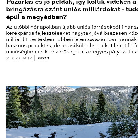
Pazarlás és jó példák, így költik vidéken a
bringázásra szánt uniós milliárdokat - tud
épül a megyédben?
Az utóbbi hónapokban újabb uniós forrásokból finansz
kerékpáros fejlesztéseket hagytak jóvá összesen köz
milliárd Ft értékben. Ebben jelentős számban vannak
hasznos projektek, de óriási különbségeket lehet felf
minőségben és korszerűségben az egyes pályázatok 
2017.09.12 |
aron