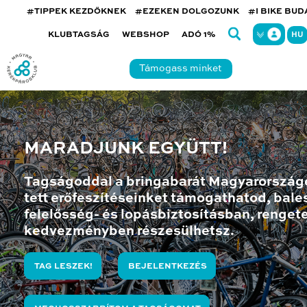
#TIPPEK KEZDŐKNEK
#EZEKEN DOLGOZUNK
#I BIKE BU
KLUBTAGSÁG
WEBSHOP
ADÓ 1%
HU
Támogass minket
MARADJUNK EGYÜTT!
Tagságoddal a bringabarát Magyarország
tett erőfeszítéseinket támogathatod, bales
felelősség- és lopásbiztosításban, renget
kedvezményben részesülhetsz.
TAG LESZEK!
BEJELENTKEZÉS