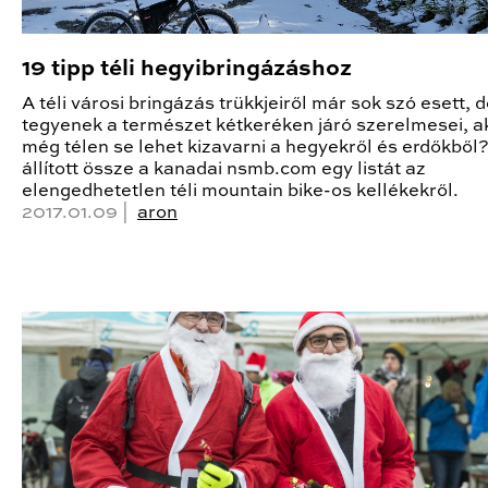
19 tipp téli hegyibringázáshoz
A téli városi bringázás trükkjeiről már sok szó esett, d
tegyenek a természet kétkeréken járó szerelmesei, a
még télen se lehet kizavarni a hegyekről és erdőkből
állított össze a kanadai nsmb.com egy listát az
elengedhetetlen téli mountain bike-os kellékekről.
2017.01.09 |
aron