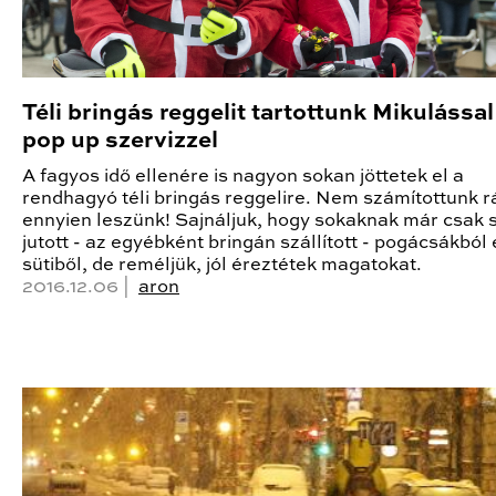
Téli bringás reggelit tartottunk Mikulással
pop up szervizzel
A fagyos idő ellenére is nagyon sokan jöttetek el a
rendhagyó téli bringás reggelire. Nem számítottunk r
ennyien leszünk! Sajnáljuk, hogy sokaknak már csak 
jutott - az egyébként bringán szállított - pogácsákból 
sütiből, de reméljük, jól éreztétek magatokat.
2016.12.06 |
aron