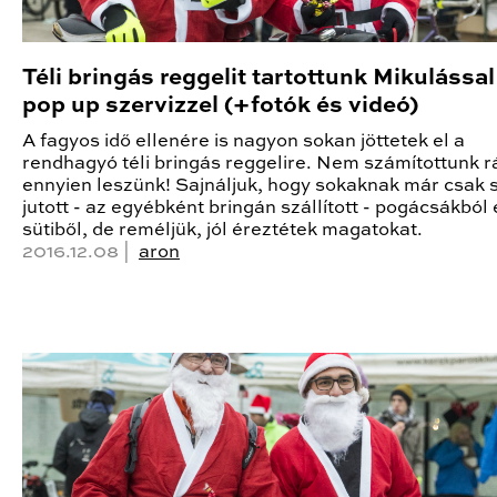
Téli bringás reggelit tartottunk Mikulással
pop up szervizzel (+fotók és videó)
A fagyos idő ellenére is nagyon sokan jöttetek el a
rendhagyó téli bringás reggelire. Nem számítottunk r
ennyien leszünk! Sajnáljuk, hogy sokaknak már csak 
jutott - az egyébként bringán szállított - pogácsákból 
sütiből, de reméljük, jól éreztétek magatokat.
2016.12.08 |
aron