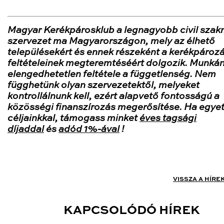
Magyar Kerékpárosklub a legnagyobb civil szak
szervezet ma Magyarországon, mely az élhető
településekért és ennek részeként a kerékpároz
feltételeinek megteremtéséért dolgozik. Munká
elengedhetetlen feltétele a függetlenség. Nem
függhetünk olyan szervezetektől, melyeket
kontrollálnunk kell, ezért alapvető fontosságú a
közösségi finanszírozás megerősítése. Ha egye
céljainkkal, támogass minket
éves tagsági
díjaddal
és
adód 1%-ával
!
VISSZA A HÍRE
KAPCSOLÓDÓ HÍREK