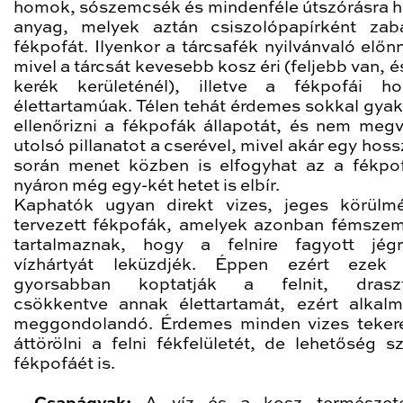
homok, sószemcsék és mindenféle útszórásra h
anyag, melyek aztán csiszolópapírként zab
fékpofát. Ilyenkor a tárcsafék nyilvánvaló előnn
mivel a tárcsát kevesebb kosz éri (feljebb van, 
kerék kerületénél), illetve a fékpofái h
élettartamúak. Télen tehát érdemes sokkal gya
ellenőrizni a fékpofák állapotát, és nem megv
utolsó pillanatot a cserével, mivel akár egy hos
során menet közben is elfogyhat az a fékpo
nyáron még egy-két hetet is elbír.
Kaphatók ugyan direkt vizes, jeges körülm
tervezett fékpofák, amelyek azonban fémsze
tartalmaznak, hogy a felnire fagyott jégr
vízhártyát leküzdjék. Éppen ezért ezek 
gyorsabban koptatják a felnit, draszt
csökkentve annak élettartamát, ezért alkal
meggondolandó. Érdemes minden vizes teker
áttörölni a felni fékfelületét, de lehetőség sz
fékpofáét is.