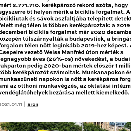
mért 2.771.710. kerékpározó rekord azóta, hogy
egyszerre öt helyen mérik a biciklis forgalmat. A
bicikliutak és sávok aszfaltjába telepített detek
felett még télen is többen kerékpároztak: a 2019
decemberi biciklis forgalmat már 2020 decembe
közepén túlszárnyalták a budapestiek, a bringá
forgalom télen nőtt leginkább 2019-hez képest.
Csepelre vezető Weiss Manfréd úton mérték a
legnagyobb éves (26%-os) növekedést, a budai
rakparton pedig 2020-ban mértek először 1 mill
több kerékpározót számoltak. Munkanapokon é
munkaszüneti napokon is nőtt a kerékpáros for
ami az otthoni munkavégzés, az oktatási intéz
vendéglátóhelyek bezárása mellett kiemelkedő.
2021.01.11 |
aron