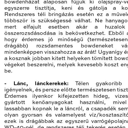
bowdenházat alaposan fújjuk ki olajspray-v
egyszerre tisztítja, keni és gátolja a kor
Rendszeres téli bringázás esetén ez a művel
többször is szükségessé válhat. Ne hanyagol
mert elfajult esetben akár a huzalok 
összerozsdásodása is bekövetkezhet. Ebből 
hogy érdemes jó minőségű (természetesen 
drágább) rozsdamentes bowdeneket vásá
mindenképpen visszahozza az árát! Ugyanígy 
a kosznak jobban kitett helyeken tömített bow
végeket beszerelni, melyek kevesebb koszt e
be.
- Lánc, lánckerekek:
Télen gyakoribb 
igényelnek, és persze előtte természetesen tisztí
Érdemes ilyenkor kifejezetten hideg, vize
gyártott kenőanyagokat használni, mive
lassabban kopnak le a láncról, a csapadék sem 
olyan gyorsan és valamelyest víz/kosztaszít
ezek is drágábbak az egyszerű varrógépolajn
WD-40-nél, de rendszeres téli tekerés esetén 