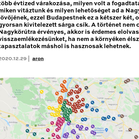
több évtized várakozása, milyen volt a fogadtat
miken vitáztunk és milyen lehetőséget ad a Nag
jövőjének, ezzel Budapestnek ez a kétszer két, 
gyorsan kivitelezett sárga csík. A történet nem 
Nagykörútra érvényes, akkor is érdemes elolva
visszaemlékezésünket, ha nem a környéken élsz
tapasztalatok máshol is hasznosak lehetnek.
2020.12.29 |
aron