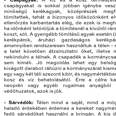
- Csapágyak:
A víz és a kosz természet
csapágyakat is sokkal jobban igénybe vesz
minőségű kerékagyak, középrészek megfe
tömítettek, tehát a bizonyos időközönként el
ellenőrzés karbantartás elég, de ezek is meghá
ha időnként letöröljük a tömítésnél a kívülről rá
koszt, sót. A gyengébb tömítésű agyak esetén (
kerékpárok, áruházi gazdaságos kerékpá
amennyiben rendszeresen használtuk a télen - 
a telet követően átzsíroztatni őket, illetve 
nekiindulni a télnek. A csapadék a kormánycs
sem kíméli. Jó megoldás lehet egy belsőg
kivágott darabot ráhúzni a kormányszárat kieme
egy vagy két téli szezont kibír, és nagymértékbe
kosz és víz behatolásától. Erre a célra k
neoprén vagy egyéb rugalmas anyagból k
védőhuzatok, azok is jók.
- Sárvédők:
Télen mind a saját, mind a mö
haladó érdekében érdemes a kereket nagymé
fedő sárvédőket használni a bringán. A kis d