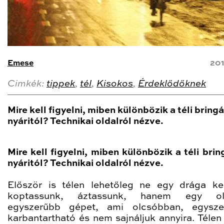
Emese
201
Cimkék:
tippek
,
tél
,
Kisokos
,
Érdeklődőknek
Mire kell figyelni, miben különbözik a téli bring
nyáritól? Technikai oldalról nézve.
Mire kell figyelni, miben különbözik a téli bri
nyáritól? Technikai oldalról nézve.
Először is télen lehetőleg ne egy drága ke
koptassunk, áztassunk, hanem egy ol
egyszerűbb gépet, ami olcsóbban, egysze
karbantartható és nem sajnáljuk annyira. Télen