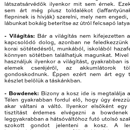
látszatsárvédők ilyenkor mit sem érnek. Ezek
sem árt még plusz toldalékot (laffantyún
flepninek is hívják) szerelni, mely nem engedi,
lábunkat bokáig beterítse az útról felcsapó latya
- Világítás:
Bár a világítás nem kifejezetten a
kapcsolódó dolog, azonban ne feledkezzün
korai sötétedésről, munkából, iskolából hazaf
könnyen sötétben találhatjuk magunkat. Mivel
használjuk ilyenkor a világítást, gyakrabban is
elemek cseréjéről, az akkumlátorok tölt
gondoskodnunk. Éppen ezért nem árt egy t
készlet belőlük a táskánkban.
- Bowdenek:
Bizony a kosz ide is megtalálja az
Télen gyakrabban fordul elő, hogy úgy érezz
akar váltani a váltó. Ilyenkor elsőként egy
tisztítást érdemes elvégezni a bowdenek 
leggyakrabban a hátsóváltóhoz futó utolsó sza
szokott gondot jelenteni a kosz. A les