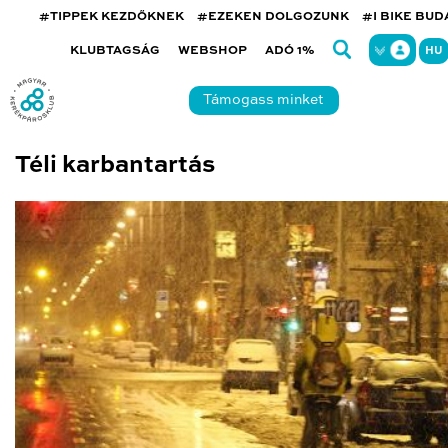
#TIPPEK KEZDŐKNEK
#EZEKEN DOLGOZUNK
#I BIKE BU
KLUBTAGSÁG
WEBSHOP
ADÓ 1%
HU
Támogass minket
Téli karbantartás