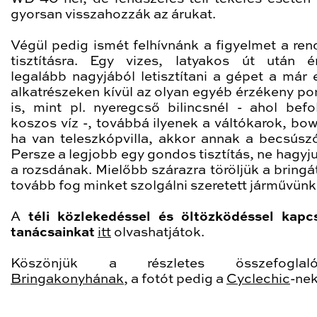
gyorsan visszahozzák az árukat.
Végül pedig ismét felhívnánk a figyelmet a ren
tisztításra. Egy vizes, latyakos út után 
legalább nagyjából letisztítani a gépet a már e
alkatrészeken kívül az olyan egyéb érzékeny po
is, mint pl. nyeregcső bilincsnél - ahol befo
koszos víz -, továbbá ilyenek a váltókarok, bo
ha van teleszkópvilla, akkor annak a becsúszó
Persze a legjobb egy gondos tisztítás, ne hagyj
a rozsdának. Mielőbb szárazra töröljük a bringá
tovább fog minket szolgálni szeretett járművünk
A
téli közlekedéssel és öltözködéssel kapc
tanácsainkat
itt
olvashatjátok.
Köszönjük a részletes összefogla
Bringakonyhának
, a fotót pedig a
Cyclechic
-nek