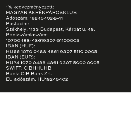
1% kedvezményezett:
MAGYAR KERÉKPÁROSKLUB
Adószám: 18245402-2-41
Postacím:
Székhely: 1133 Budapest, Kárpát u. 48.
Bankszámlaszám:
10700488-48619307-51100005
IBAN (HUF):
HU66 1070 0488 4861 9307 5110 0005
IBAN (EUR):
HU24 1070 0488 4861 9307 5000 0005
SWIFT: CIBHHUHB
Bank: CIB Bank Zrt.
EU adószám: HU18245402