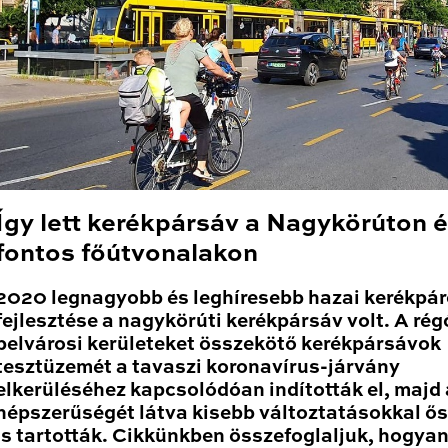
Így lett kerékpársáv a Nagykörúton 
fontos főútvonalakon
2020 legnagyobb és leghíresebb hazai kerékpá
fejlesztése a nagykörúti kerékpársáv volt. A rég
belvárosi kerületeket összekötő kerékpársávok
tesztüzemét a tavaszi koronavírus-járvány
elkerüléséhez kapcsolódóan indították el, majd 
népszerűségét látva kisebb változtatásokkal ő
is tartották. Cikkünkben összefoglaljuk, hogyan