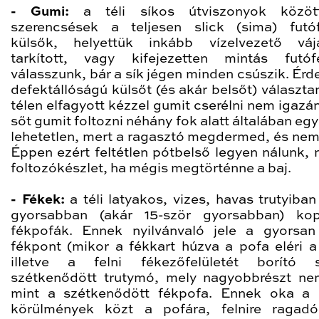
- Gumi:
a téli síkos útviszonyok közö
szerencsések a teljesen slick (sima) futóf
külsők, helyettük inkább vízelvezető váj
tarkított, vagy kifejezetten mintás futófe
válasszunk, bár a sík jégen minden csúszik. Érd
defektállóságú külsőt (és akár belsőt) választa
télen elfagyott kézzel gumit cserélni nem igazá
sőt gumit foltozni néhány fok alatt általában e
lehetetlen, mert a ragasztó megdermed, és nem
Éppen ezért feltétlen pótbelső legyen nálunk, 
foltozókészlet, ha mégis megtörténne a baj.
- Fékek:
a téli latyakos, vizes, havas trutyiban
gyorsabban (akár 15-ször gyorsabban) ko
fékpofák. Ennek nyilvánvaló jele a gyorsa
fékpont (mikor a fékkart húzva a pofa eléri a f
illetve a felni fékezőfelületét borító s
szétkenődött trutymó, mely nagyobbrészt n
mint a szétkenődött fékpofa. Ennek oka a
körülmények közt a pofára, felnire ragad