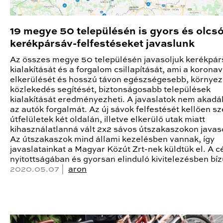
19 megye 50 településén is gyors és olcs
kerékpársáv-felfestéseket javaslunk
Az összes megye 50 településén javasoljuk kerékpá
kialakítását és a forgalom csillapítását, ami a koronav
elkerülését és hosszú távon egészségesebb, környez
közlekedés segítését, biztonságosabb települések
kialakítását eredményezheti. A javaslatok nem akadá
az autók forgalmát. Az új sávok felfestését kellően sz
útfelületek két oldalán, illetve elkerülő utak miatt
kihasználatlanná vált 2x2 sávos útszakaszokon javaso
Az útszakaszok mind állami kezelésben vannak, így
javaslatainkat a Magyar Közút Zrt-nek küldtük el. A c
nyitottságában és gyorsan elinduló kivitelezésben bíz
2020.05.07 |
aron