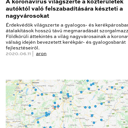
A koronavírus világszerte a közterületek
autóktól való felszabadítására készteti a
nagyvárosokat
Érdekvédők világszerte a gyalogos- és kerékpárosba
átalakítások hosszú távú megmaradását szorgalmazz
Földkörüli áttekintés a világ nagyvárosainak a korona
válság idején bevezetett kerékpár- és gyalogosbarát
fejlesztéseiről.
2020.06.11 |
aron