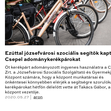
Ezúttal józsefvárosi szociális segítők kap
Csepel adománykerékpárokat
Öt kerékpárt adományozott ingyenes használatra a 
Zrt. a Józsefvárosi Szociális Szolgáltató és Gyermekj
Központ számára, hogy a központ munkatársai és
önkéntesei könnyebben elérjék a segítségre szorulók
kerékpárokat hétfőn délelőtt vette át Takács Gábor, a
központ vezetője.
2020.05.27 |
aron