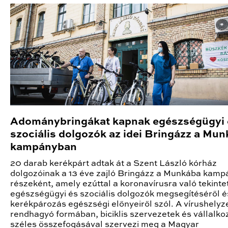
Adománybringákat kapnak egészségügyi 
szociális dolgozók az idei Bringázz a Mu
kampányban
20 darab kerékpárt adtak át a Szent László kórház
dolgozóinak a 13 éve zajló Bringázz a Munkába kamp
részeként, amely ezúttal a koronavírusra való tekintet
egészségügyi és szociális dolgozók megsegítéséről é
kerékpározás egészségi előnyeiről szól. A vírushelyze
rendhagyó formában, biciklis szervezetek és vállalk
széles összefogásával szervezi meg a Magyar