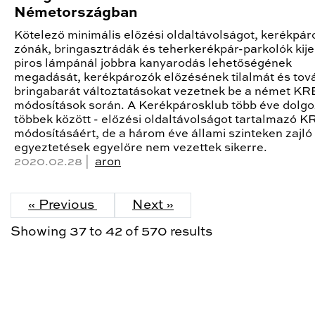
Németországban
Kötelező minimális előzési oldaltávolságot, kerékpár
zónák, bringasztrádák és teherkerékpár-parkolók kije
piros lámpánál jobbra kanyarodás lehetőségének
megadását, kerékpározók előzésének tilalmát és tov
bringabarát változtatásokat vezetnek be a német K
módosítások során. A Kerékpárosklub több éve dolgoz
többek között - előzési oldaltávolságot tartalmazó 
módosításáért, de a három éve állami szinteken zajló
egyeztetések egyelőre nem vezettek sikerre.
2020.02.28 |
aron
« Previous
Next »
Showing
37
to
42
of
570
results