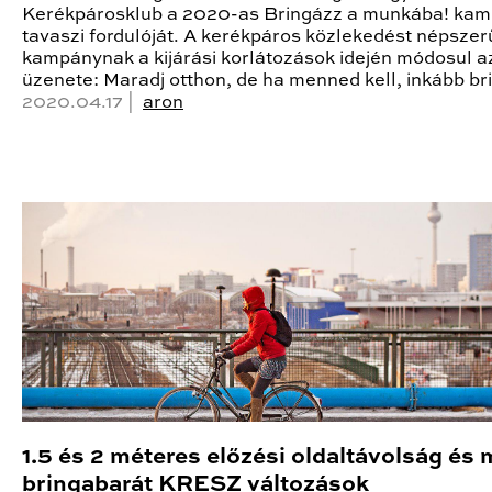
Kerékpárosklub a 2020-as Bringázz a munkába! ka
tavaszi fordulóját. A kerékpáros közlekedést népszer
kampánynak a kijárási korlátozások idején módosul a
üzenete: Maradj otthon, de ha menned kell, inkább br
2020.04.17 |
aron
1.5 és 2 méteres előzési oldaltávolság és
bringabarát KRESZ változások