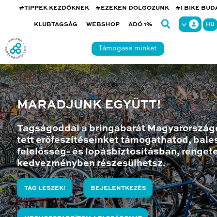
#TIPPEK KEZDŐKNEK
#EZEKEN DOLGOZUNK
#I BIKE BU
KLUBTAGSÁG
WEBSHOP
ADÓ 1%
HU
Támogass minket
MARADJUNK EGYÜTT!
Tagságoddal a bringabarát Magyarország
tett erőfeszítéseinket támogathatod, bales
felelősség- és lopásbiztosításban, renget
kedvezményben részesülhetsz.
TAG LESZEK!
BEJELENTKEZÉS