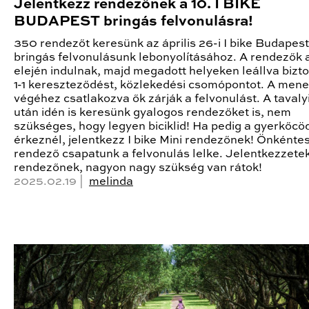
Jelentkezz rendezőnek a 10. I BIKE
BUDAPEST bringás felvonulásra!
350 rendezőt keresünk az április 26-i I bike Budapest
bringás felvonulásunk lebonyolításához. A rendezők
elején indulnak, majd megadott helyeken leállva bizt
1-1 kereszteződést, közlekedési csomópontot. A mene
végéhez csatlakozva ők zárják a felvonulást. A tavalyi
után idén is keresünk gyalogos rendezőket is, nem
szükséges, hogy legyen biciklid! Ha pedig a gyerkőcö
érkeznél, jelentkezz I bike Mini rendezőnek! Önkénte
rendező csapatunk a felvonulás lelke. Jelentkezzete
rendezőnek, nagyon nagy szükség van rátok!
2025.02.19 |
melinda