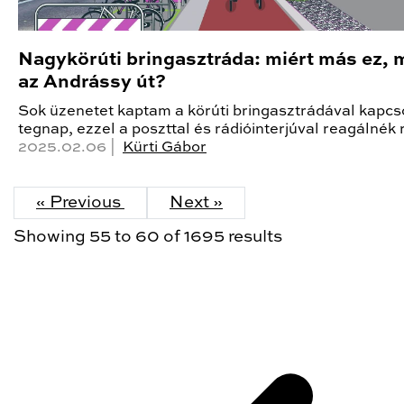
Nagykörúti bringasztráda: miért más ez, 
az Andrássy út?
Sok üzenetet kaptam a körúti bringasztrádával kapcs
tegnap, ezzel a poszttal és rádióinterjúval reagálnék 
2025.02.06 |
Kürti Gábor
« Previous
Next »
Showing
55
to
60
of
1695
results