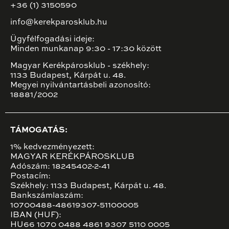
+36 (1) 3150590
info@kerekparosklub.hu
Ügyfélfogadási ideje:
Minden munkanap 9:30 - 17:30 között
Magyar Kerékpárosklub - székhely:
1133 Budapest, Kárpát u. 48.
Megyei nyilvántartásbeli azonosító:
18881/2002
TÁMOGATÁS:
1% kedvezményezett:
MAGYAR KERÉKPÁROSKLUB
Adószám: 18245402-2-41
Postacím:
Székhely: 1133 Budapest, Kárpát u. 48.
Bankszámlaszám:
10700488-48619307-51100005
IBAN (HUF):
HU66 1070 0488 4861 9307 5110 0005