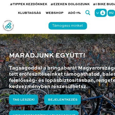
#TIPPEK KEZDŐKNEK
#EZEKEN DOLGOZUNK
#I BIKE BU
KLUBTAGSÁG
WEBSHOP
ADÓ 1%
HU
Támogass minket
MARADJUNK EGYÜTT!
Tagságoddal a bringabarát Magyarország
tett erőfeszítéseinket támogathatod, bales
felelősség- és lopásbiztosításban, renget
kedvezményben részesülhetsz.
TAG LESZEK!
BEJELENTKEZÉS