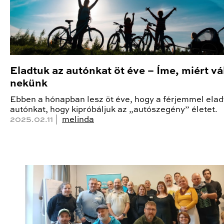
Eladtuk az autónkat öt éve – Íme, miért vá
nekünk
Ebben a hónapban lesz öt éve, hogy a férjemmel elad
autónkat, hogy kipróbáljuk az „autószegény” életet.
2025.02.11 |
melinda