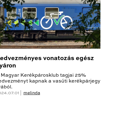
edvezményes vonatozás egész
yáron
 Magyar Kerékpárosklub tagjai 25%
edvezményt kapnak a vasúti kerékpárjegy
rából.
024.07.01 |
melinda