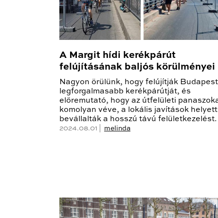
A Margit hídi kerékpárút
felújításának baljós körülményei
Nagyon örülünk, hogy felújítják Budapest
legforgalmasabb kerékpárútját, és
előremutató, hogy az útfelületi panaszok
komolyan véve, a lokális javítások helyett
bevállalták a hosszú távú felületkezelést.
2024.08.01 |
melinda