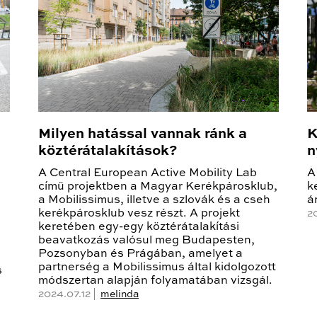
Milyen hatással vannak ránk a
K
köztérátalakítások?
n
A Central European Active Mobility Lab
A
című projektben a Magyar Kerékpárosklub,
k
a Mobilissimus, illetve a szlovák és a cseh
á
kerékpárosklub vesz részt. A projekt
2
keretében egy-egy köztérátalakítási
beavatkozás valósul meg Budapesten,
Pozsonyban és Prágában, amelyet a
partnerség a Mobilissimus által kidolgozott
s
módszertan alapján folyamatában vizsgál.
2024.07.12 |
melinda