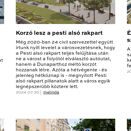
Korzó lesz a pesti alsó rakpart
É
s
Még 2020-ban 24 civil szervezettel együtt
írtunk nyílt levelet a városvezetésnek, hogy
A
a Pesti alsó rakpart teljes felújítása után
s
ne a várost a folyótól elválasztó autóutat,
at
k
hanem a Dunaparthoz méltó korzót
f
hozzanak létre. Azóta a hétvégente - és
2
jelenleg hétköznap is - megnyitott Pesti
alsó rakpart pillanatok alatt a város egyik
legnépszerűbb köztere lett.
2024.07.30 |
melinda