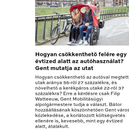
Hogyan csökkenthető felére egy
évtized alatt az autóhasználat?
Gent mutatja az utat
Hogyan csökkenthető az autóval megtett
utak aránya 55-ről 27 százalékra, és
növelhető a kerékpáros utaké 22-ről 37
százalékra? Erre a kérdésre csak Filip
Watteeuw, Gent Mobilitásügyi
alpolgármestere tudja a választ. Bátor
hozzáállásának köszönhetően Gent váro
közlekedése, a korlátozott költségvetés
ellenére is, kevesebb, mint egy évtized
alatt, átalakult.