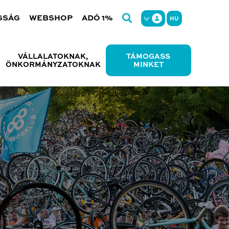
GSÁG
WEBSHOP
ADÓ 1%
HU
VÁLLALATOKNAK,
TÁMOGASS
ÖNKORMÁNYZATOKNAK
MINKET