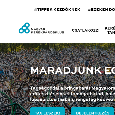
#TIPPEK KEZDŐKNEK
#EZEKEN D
KER
CSATLAKOZZ!
TA
MARADJUNK E
Tagságoddal a bringabarát Magyarors
erőfeszítéseinket támogathatod, bale
lopásbiztosításban, rengeteg kedvez
TAG LESZEK!
BEJELENTKEZÉS