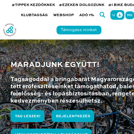
#TIPPEK KEZDŐKNEK
#EZEKEN DOLGOZUNK
#I BIKE BU
KLUBTAGSÁG
WEBSHOP
ADÓ 1%
HU
Támogass minket
MARADJUNK EGYÜTT!
Tagságoddal a bringabarát Magyarország
tett erőfeszítéseinket támogathatod, bales
felelősség- és lopásbiztosításban, renget
kedvezményben részesülhetsz.
TAG LESZEK!
BEJELENTKEZÉS