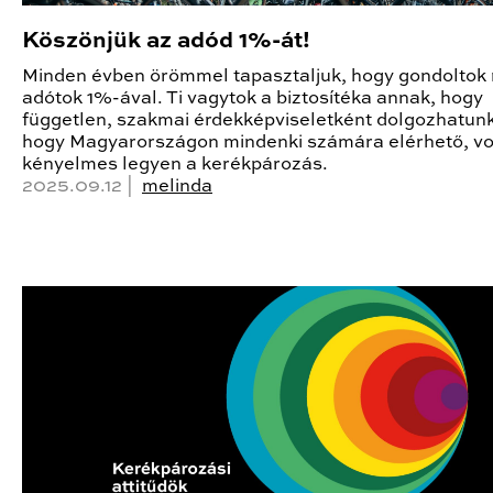
Köszönjük az adód 1%-át!
Minden évben örömmel tapasztaljuk, hogy gondoltok 
adótok 1%-ával. Ti vagytok a biztosítéka annak, hogy
független, szakmai érdekképviseletként dolgozhatun
hogy Magyarországon mindenki számára elérhető, v
kényelmes legyen a kerékpározás.
2025.09.12 |
melinda