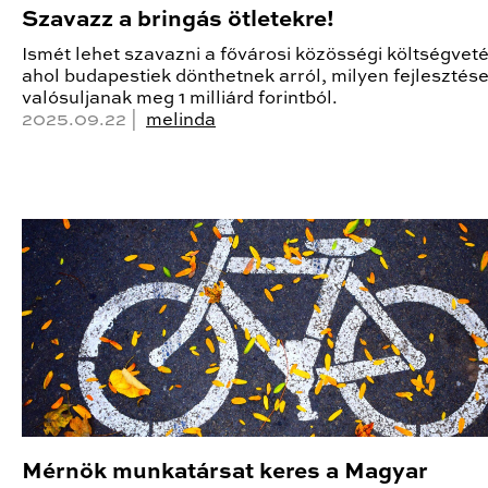
Szavazz a bringás ötletekre!
Ismét lehet szavazni a fővárosi közösségi költségvet
ahol budapestiek dönthetnek arról, milyen fejlesztés
valósuljanak meg 1 milliárd forintból.
2025.09.22 |
melinda
Mérnök munkatársat keres a Magyar