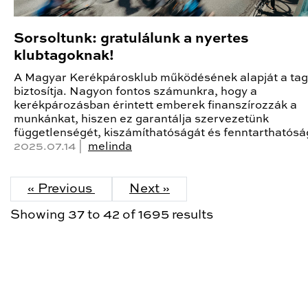
Sorsoltunk: gratulálunk a nyertes
klubtagoknak!
A Magyar Kerékpárosklub működésének alapját a ta
biztosítja. Nagyon fontos számunkra, hogy a
kerékpározásban érintett emberek finanszírozzák a
munkánkat, hiszen ez garantálja szervezetünk
függetlenségét, kiszámíthatóságát és fenntarthatósá
2025.07.14 |
melinda
« Previous
Next »
Showing
37
to
42
of
1695
results