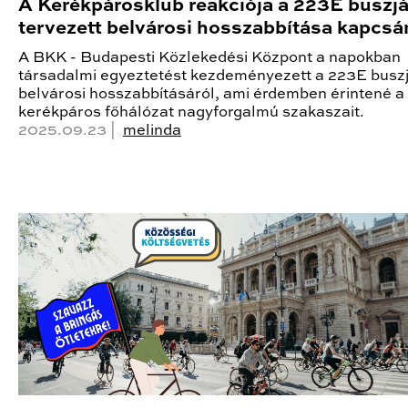
A Kerékpárosklub reakciója a 223E buszjá
tervezett belvárosi hosszabbítása kapcsá
A BKK - Budapesti Közlekedési Központ a napokban
társadalmi egyeztetést kezdeményezett a 223E buszj
belvárosi hosszabbításáról, ami érdemben érintené a
kerékpáros főhálózat nagyforgalmú szakaszait.
2025.09.23 |
melinda