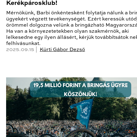
Kerékpárosklub!
Mérnökünk, Barbi önkéntesként folytatja nálunk a br
ügyekért végzett tevékenységét. Ezért keressük utódj
örömmel dolgozna velünk a bringázható Magyarorszá
Ha van a környezetetekben olyan szakmérnök, aki
lelkesedne egy ilyen állásért, kérjük továbbítsátok nek
felhívásunkat.
2025.09.15 |
Kürti Gábor Dezső