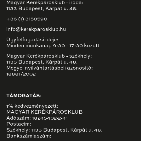
Magyar Kerékpárosklub - iroda:
1133 Budapest, Kárpát u. 48.
+36 (1) 3150590
info@kerekparosklub.hu
Ügyfélfogadási ideje:
Minden munkanap 9:30 - 17:30 között
Magyar Kerékpárosklub - székhely:
1133 Budapest, Kárpát u. 48.
Megyei nyilvántartásbeli azonosító:
18881/2002
TÁMOGATÁS:
1% kedvezményezett:
MAGYAR KERÉKPÁROSKLUB
Adószám: 18245402-2-41
Postacím:
Székhely: 1133 Budapest, Kárpát u. 48.
Bankszámlaszám: