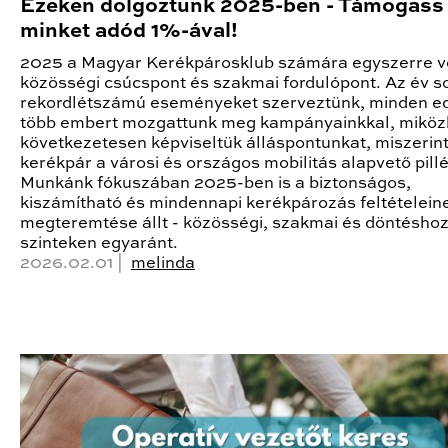
Ezeken dolgoztunk 2025-ben - Támogass
minket adód 1%-ával!
2025 a Magyar Kerékpárosklub számára egyszerre v
közösségi csúcspont és szakmai fordulópont. Az év s
rekordlétszámú eseményeket szerveztünk, minden ed
több embert mozgattunk meg kampányainkkal, mikö
következetesen képviseltük álláspontunkat, miszerint
kerékpár a városi és országos mobilitás alapvető pillé
Munkánk fókuszában 2025-ben is a biztonságos,
kiszámítható és mindennapi kerékpározás feltételein
megteremtése állt - közösségi, szakmai és döntéshoz
szinteken egyaránt.
2026.02.01 |
melinda