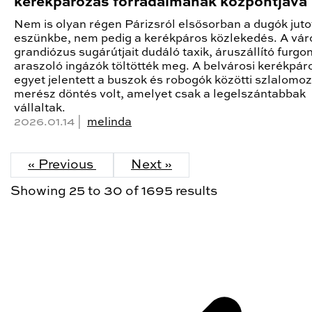
kerékpározás forradalmának központjává
Nem is olyan régen Párizsról elsősorban a dugók juto
eszünkbe, nem pedig a kerékpáros közlekedés. A vár
grandiózus sugárútjait dudáló taxik, áruszállító furgo
araszoló ingázók töltötték meg. A belvárosi kerékpár
egyet jelentett a buszok és robogók közötti szlalomoz
merész döntés volt, amelyet csak a legelszántabbak
vállaltak.
2026.01.14 |
melinda
« Previous
Next »
Showing
25
to
30
of
1695
results