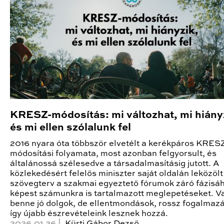
KRESZ-módosítás: mi változhat, mi hiány
és mi ellen szólalunk fel
2016 nyara óta többször elvetélt a kerékpáros KRES
módosítási folyamata, most azonban felgyorsult, és
általánossá szélesedve a társadalmasításig jutott. A
közlekedésért felelős miniszter saját oldalán leközölt
szövegterv a szakmai egyeztető fórumok záró fázisá
képest számunkra is tartalmazott meglepetéseket. 
benne jó dolgok, de ellentmondások, rossz fogalmazá
így újabb észrevételeink lesznek hozzá.
2026.01.26 |
Kürti Gábor Dezső