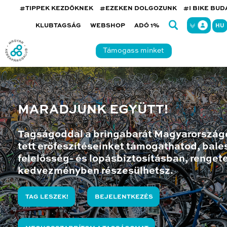
#TIPPEK KEZDŐKNEK
#EZEKEN DOLGOZUNK
#I BIKE BU
KLUBTAGSÁG
WEBSHOP
ADÓ 1%
HU
Támogass minket
MARADJUNK EGYÜTT!
Tagságoddal a bringabarát Magyarország
tett erőfeszítéseinket támogathatod, bales
felelősség- és lopásbiztosításban, renget
kedvezményben részesülhetsz.
TAG LESZEK!
BEJELENTKEZÉS