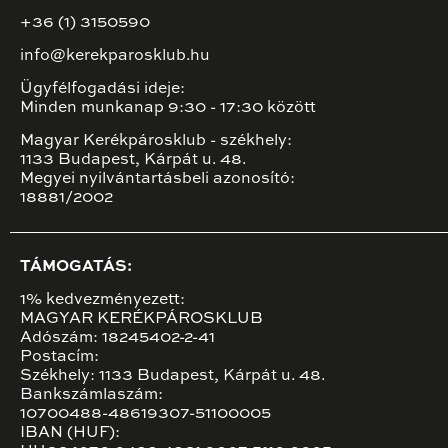
+36 (1) 3150590
info@kerekparosklub.hu
Ügyfélfogadási ideje:
Minden munkanap 9:30 - 17:30 között
Magyar Kerékpárosklub - székhely:
1133 Budapest, Kárpát u. 48.
Megyei nyilvántartásbeli azonosító:
18881/2002
TÁMOGATÁS:
1% kedvezményezett:
MAGYAR KERÉKPÁROSKLUB
Adószám: 18245402-2-41
Postacím:
Székhely: 1133 Budapest, Kárpát u. 48.
Bankszámlaszám:
10700488-48619307-51100005
IBAN (HUF):