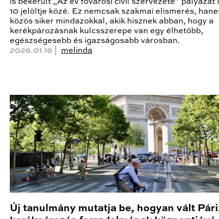
is bekerült „Az év fővárosi civil szervezete” pályázat
10 jelöltje közé. Ez nemcsak szakmai elismerés, han
közös siker mindazokkal, akik hisznek abban, hogy a
kerékpározásnak kulcsszerepe van egy élhetőbb,
egészségesebb és igazságosabb városban.
2026.01.16 |
melinda
Új tanulmány mutatja be, hogyan vált Pári