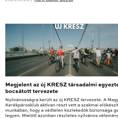
Megjelent az új KRESZ társadalmi egyezt
bocsátott tervezete
Nyilvánosságra került az új KRESZ tervezete. A Mag
Kerékpárosklub aktívan részt vett a szakmai előkészí
munkában, hogy a védtelen közlekedők biztonsága ga
legyen. Mielőtt azonban részletes nyilvános vélemén