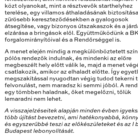
közt olyanokat, mint a résztvevők starthelyhez
terelése, egy villamos áthaladásának biztosítása
zűrösebb kereszteződésekben a gyalogosok
átsegítése, vagy bizonyos útszakaszok és a jár
elzárása a bringások elől. Együttműködünk a B
forgalomirányítóival és a Rendőrséggel is.
A menet elején mindig a megkülönböztetett szí
pólós rendezők indulnak, és mindenki az előre
megbeszélt hely előtt válik le, majd a menet vé
csatlakozik, amikor az elhaladt előtte. Így egyet
megszakítással nyugodtan végig tudod tekerni te
felvonulást, nem maradsz ki semmi jóból. A ren
egy tömbben haladnak, őket megelőzni, tőlük
lemaradni nem lehet.
A visszajelzéseitek alapján minden évben igyek
több újítást bevezetni, ami hatékonyabbá, kön
és egyszerűbbé teszi az előkészületeket és az I 
Budapest lebonyolítását.