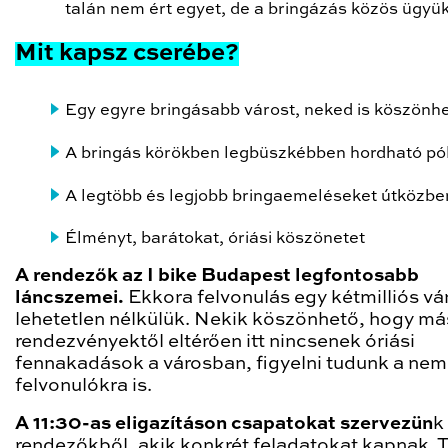
talán nem ért egyet, de a bringázás közös ügyük
Mit kapsz cserébe?
Egy egyre bringásabb várost, neked is köszönh
A bringás körökben legbüszkébben hordható pó
A legtöbb és legjobb bringaemeléseket útközbe
Élményt, barátokat, óriási köszönetet
A rendezők az I bike Budapest legfontosabb
láncszemei.
Ekkora felvonulás egy kétmilliós v
lehetetlen nélkülük. Nekik köszönhető, hogy má
rendezvényektől eltérően itt nincsenek óriási
fennakadások a városban, figyelni tudunk a nem
felvonulókra is.
A 11:30-as eligazításon csapatokat szervezün
k
rendezőkből, akik konkrét feladatokat kapnak.