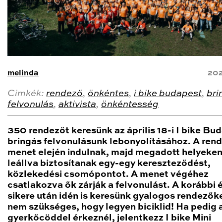
melinda
202
Cimkék:
rendező
,
önkéntes
,
i bike budapest
,
bri
felvonulás
,
aktivista
,
önkéntesség
350 rendezőt keresünk az április 18-i I bike Bu
bringás felvonulásunk lebonyolításához. A ren
menet elején indulnak, majd megadott helyeke
leállva biztosítanak egy-egy kereszteződést,
közlekedési csomópontot. A menet végéhez
csatlakozva ők zárják a felvonulást. A korábbi 
sikere után idén is keresünk gyalogos rendezőke
nem szükséges, hogy legyen biciklid! Ha pedig 
gyerkőcöddel érkeznél, jelentkezz I bike Mini