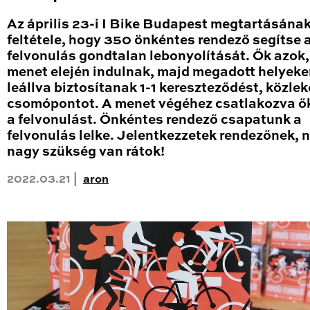
Az április 23-i I Bike Budapest megtartásána
feltétele, hogy 350 önkéntes rendező segítse 
felvonulás gondtalan lebonyolítását. Ők azok,
menet elején indulnak, majd megadott helyek
leállva biztosítanak 1-1 kereszteződést, közle
csomópontot. A menet végéhez csatlakozva ők
a felvonulást. Önkéntes rendező csapatunk a
felvonulás lelke. Jelentkezzetek rendezőnek,
nagy szükség van rátok!
2022.03.21 |
aron