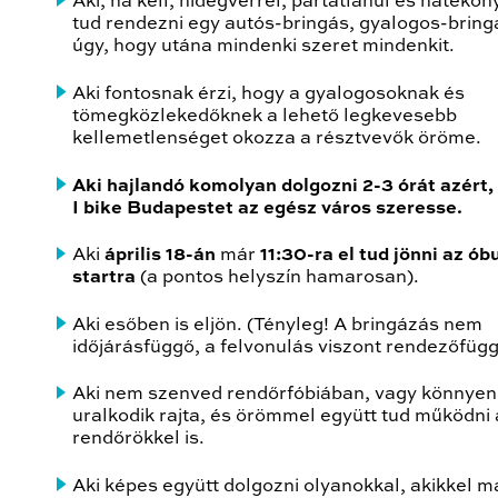
Aki, ha kell, hidegvérrel, pártatlanul és hatékon
tud rendezni egy autós-bringás, gyalogos-bringá
úgy, hogy utána mindenki szeret mindenkit.
Aki fontosnak érzi, hogy a gyalogosoknak és
tömegközlekedőknek a lehető legkevesebb
kellemetlenséget okozza a résztvevők öröme.
Aki hajlandó komolyan dolgozni 2-3 órát azért,
I bike Budapestet az egész város szeresse.
Aki
április 18-án
már
11:30-ra el tud jönni az ób
startra
(a pontos helyszín hamarosan).
Aki esőben is eljön. (Tényleg! A bringázás nem
időjárásfüggő, a felvonulás viszont rendezőfügg
Aki nem szenved rendőrfóbiában, vagy könnyen
uralkodik rajta, és örömmel együtt tud működni 
rendőrökkel is.
Aki képes együtt dolgozni olyanokkal, akikkel 