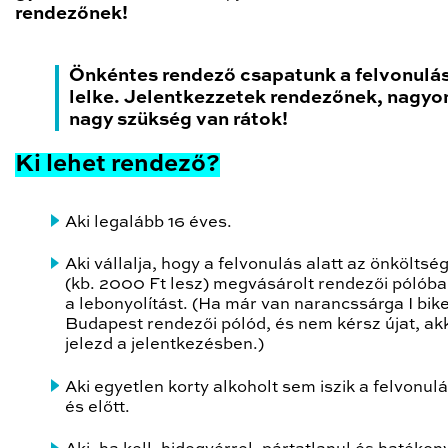
rendezőnek!
Önkéntes rendező csapatunk a felvonulá
lelke. Jelentkezzetek rendezőnek, nagyo
nagy szükség van rátok!
Ki lehet rendező?
Aki legalább 16 éves.
Aki vállalja, hogy a felvonulás alatt az önköltsé
(kb. 2000 Ft lesz) megvásárolt rendezői pólóban
a lebonyolítást. (Ha már van narancssárga I bik
Budapest rendezői pólód, és nem kérsz újat, ak
jelezd a jelentkezésben.)
Aki egyetlen korty alkoholt sem iszik a felvonulá
és előtt.