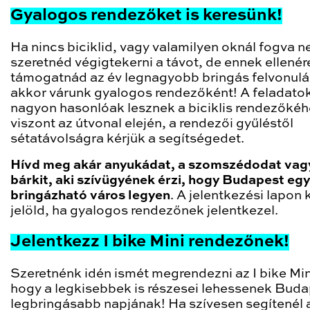
Gyalogos rendezőket is keresünk!
Ha nincs biciklid, vagy valamilyen oknál fogva 
szeretnéd végigtekerni a távot, de ennek ellenér
támogatnád az év legnagyobb bringás felvonulá
akkor várunk gyalogos rendezőként! A feladato
nagyon hasonlóak lesznek a biciklis rendezőkéh
viszont az útvonal elején, a rendezői gyűléstől
sétatávolságra kérjük a segítségedet.
Hívd meg akár anyukádat, a szomszédodat vag
bárkit, aki szívügyének érzi, hogy Budapest egy
bringázható város legyen
. A jelentkezési lapon 
jelöld, ha gyalogos rendezőnek jelentkezel.
Jelentkezz I bike Mini rendezőnek!
Szeretnénk idén ismét megrendezni az I bike Min
hogy a legkisebbek is részesei lehessenek Bud
legbringásabb napjának! Ha szívesen segítenél a