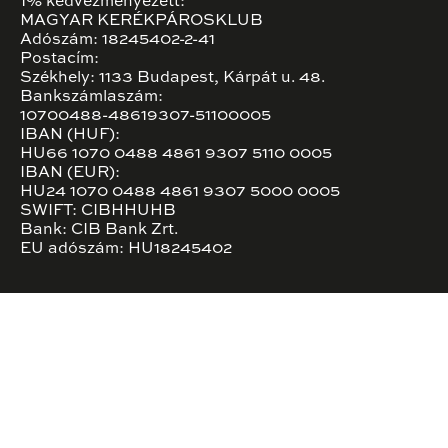
1% kedvezményezett:
MAGYAR KERÉKPÁROSKLUB
Adószám: 18245402-2-41
Postacím:
Székhely: 1133 Budapest, Kárpát u. 48.
Bankszámlaszám:
10700488-48619307-51100005
IBAN (HUF):
HU66 1070 0488 4861 9307 5110 0005
IBAN (EUR):
HU24 1070 0488 4861 9307 5000 0005
SWIFT: CIBHHUHB
Bank: CIB Bank Zrt.
EU adószám: HU18245402