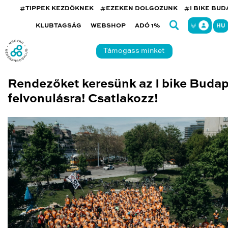
#TIPPEK KEZDŐKNEK
#EZEKEN DOLGOZUNK
#I BIKE BU
KLUBTAGSÁG
WEBSHOP
ADÓ 1%
HU
Támogass minket
Rendezőket keresünk az I bike Buda
felvonulásra! Csatlakozz!