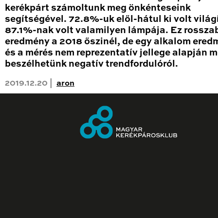
kerékpárt számoltunk meg önkénteseink
segítségével. 72.8%-uk elől-hátul ki volt világ
87.1%-nak volt valamilyen lámpája. Ez rossza
eredmény a 2018 őszinél, de egy alkalom ere
és a mérés nem reprezentatív jellege alapján 
beszélhetünk negatív trendfordulóról.
2019.12.20 |
aron