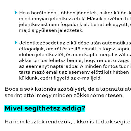
Ha a barátaiddal többen jönnétek, akkor külön-
mindannyian jelentkezzetek! Mások nevében fel
jelentkezést nem fogadunk el. Lehettek együtt, 
majd a gyűlésen jelezzétek.
Jelentkezésedet az elküldése után automatiku
elfogadjuk, amiről értesítő emailt is fogsz kapni
időben jelentkeztél, és nem kaptál negatív válas
akkor biztos lehetsz benne, hogy rendező vagy. 
az eseményt naptáradba! A minden fontos tudni
tartalmazó emailt az esemény előtti két hétben
küldünk, ezért figyeld az e-mailjeid.
Bocs a sok katonás szabályért, de a tapasztala
szerint ettől megy minden zökkenőmentesen.
Mivel segíthetsz addig?
Ha nem lesztek rendezők, akkor is tudtok segíte