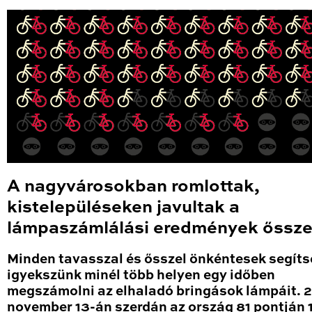
A nagyvárosokban romlottak,
kistelepüléseken javultak a
lámpaszámlálási eredmények őssze
Minden tavasszal és ősszel önkéntesek segíts
igyekszünk minél több helyen egy időben
megszámolni az elhaladó bringások lámpáit. 
november 13-án szerdán az ország 81 pontján 