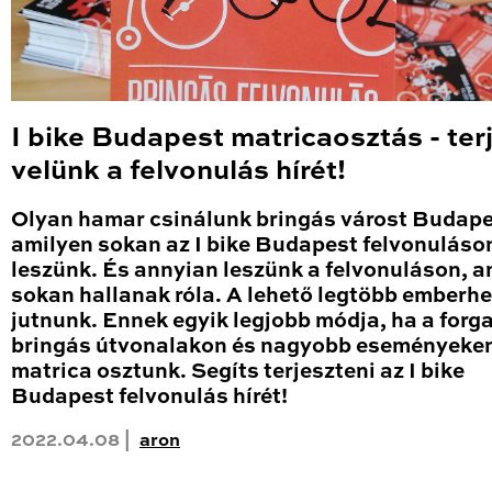
I bike Budapest matricaosztás - ter
velünk a felvonulás hírét!
Olyan hamar csinálunk bringás várost Budape
amilyen sokan az I bike Budapest felvonuláso
leszünk. És annyian leszünk a felvonuláson, a
sokan hallanak róla. A lehető legtöbb emberhez
jutnunk. Ennek egyik legjobb módja, ha a forg
bringás útvonalakon és nagyobb eseményeke
matrica osztunk. Segíts terjeszteni az I bike
Budapest felvonulás hírét!
2022.04.08 |
aron