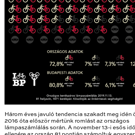
Három éves javuló tendencia szakadt meg idén 
2016 óta először mértünk romlást az országos
lámpaszámlálás során. A november 13-i esős id
ellenére az ország 81 pontján számoltuk egyszer