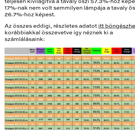
teljesen kivilágítva a tavaly őszi 57.3%-hoz képe
17%-nak nem volt semmilyen lámpája a tavaly ős
26.7%-hoz képest.
Az összes eddigi, részletes adatot
itt böngészhe
korábbiakkal összevetve így néznek ki a
számlálásaink: