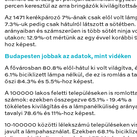
percen keresztül az arra bringázók kivilágítottsá
Az 1471 kerékpározó 7%-ának csak elől volt lám
7.3%-uk pedig csak hátulról látszott a sötétben.
arányaiban és számszerűen is több sötét ninja vo
utakon: 12.9%-ot mértünk az egy évvel korábbi 
hoz képest.
Budapesten jobbak az adatok, mint vidéken
A fővárosban 80.8% elől-hátul ki volt világítva, 
6.1% biciklizett lámpa nélkül, de ez is romlás a t
őszi 84.3% és 5.5%-hoz képest.
A 100000 lakos feletti településeken is romlott
számok: ezekben összegezve 65.1% - 19.4% a
tökéletes kivilágítás és a lámpanélküliség arány
tavalyi 78.6% és 11%-hoz képest.
10-100000 közötti lélekszámú településeken vi
javult a lámpahasználat. Ezekben 68.1% bicikliz