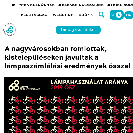
#TIPPEK KEZDŐKNEK
#EZEKEN DOLGOZUNK
#I BIKE BU
KLUBTAGSÁG
WEBSHOP
ADÓ 1%
HU
Támogass minket
A nagyvárosokban romlottak,
kistelepüléseken javultak a
lámpaszámlálási eredmények ősszel