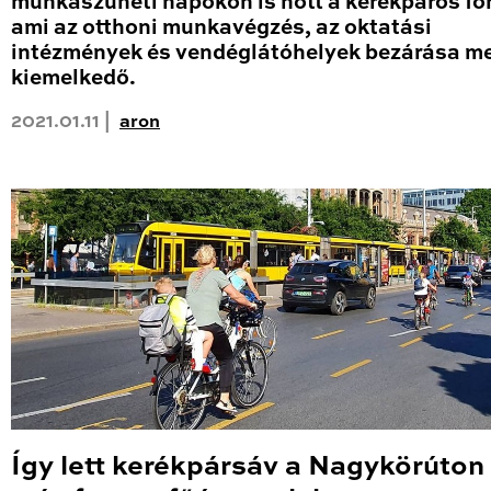
munkaszüneti napokon is nőtt a kerékpáros fo
ami az otthoni munkavégzés, az oktatási
intézmények és vendéglátóhelyek bezárása me
kiemelkedő.
2021.01.11 |
aron
Így lett kerékpársáv a Nagykörúton