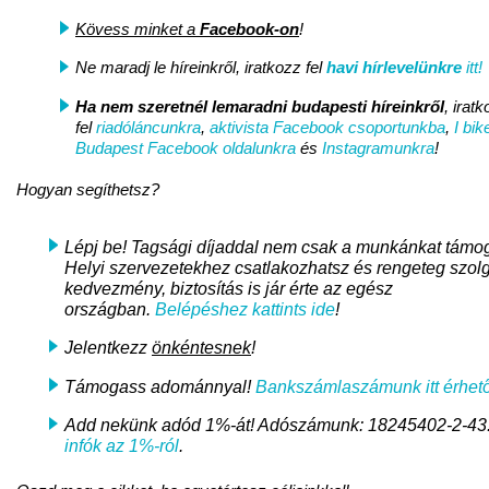
Kövess minket a
Facebook-on
!
Ne maradj le híreinkről, iratkozz fel
havi hírlevelünkre
itt!
Ha nem szeretnél lemaradni
budapesti híreinkről
, irat
fel
riadóláncunkra
,
aktivista Facebook csoportunkba
,
I bik
Budapest Facebook oldalunkra
és
Instagramunkra
!
Hogyan segíthetsz?
Lépj be! Tagsági díjaddal nem csak a munkánkat támo
Helyi szervezetekhez csatlakozhatsz és rengeteg szolg
kedvezmény, biztosítás is jár érte az egész
országban.
Belépéshez kattints ide
!
Jelentkezz
önkéntesnek
!
Támogass adománnyal!
Bankszámlaszámunk itt érhető
Add nekünk adód 1%-át! Adószámunk: 18245402-2-43
infók az 1%-ról
.