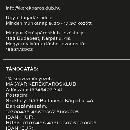
info@kerekparosklub.hu
Ügyfélfogadási ideje:
Minden munkanap 9:30 - 17:30 között
Magyar Kerékpárosklub - székhely:
1133 Budapest, Kárpát u. 48.
Megyei nyilvántartásbeli azonosító:
18881/2002
TÁMOGATÁS:
1% kedvezményezett:
MAGYAR KERÉKPÁROSKLUB
Adószám: 18245402-2-41
Postacím:
Székhely: 1133 Budapest, Kárpát u. 48.
Bankszámlaszám:
10700488-48619307-51100005
IBAN (HUF):
HU66 1070 0488 4861 9307 5110 0005
IBAN (EUR):