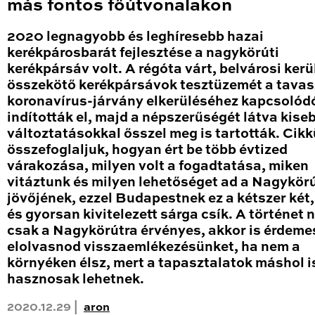
más fontos főútvonalakon
2020 legnagyobb és leghíresebb hazai
kerékpárosbarát fejlesztése a nagykörúti
kerékpársáv volt. A régóta várt, belvárosi kerü
összekötő kerékpársávok tesztüzemét a tavas
koronavírus-járvány elkerüléséhez kapcsolód
indították el, majd a népszerűségét látva kise
változtatásokkal ősszel meg is tartották. Cik
összefoglaljuk, hogyan ért be több évtized
várakozása, milyen volt a fogadtatása, miken
vitáztunk és milyen lehetőséget ad a Nagykör
jövőjének, ezzel Budapestnek ez a kétszer két
és gyorsan kivitelezett sárga csík. A történet
csak a Nagykörútra érvényes, akkor is érdeme
elolvasnod visszaemlékezésünket, ha nem a
környéken élsz, mert a tapasztalatok máshol i
hasznosak lehetnek.
2020.12.29 |
aron