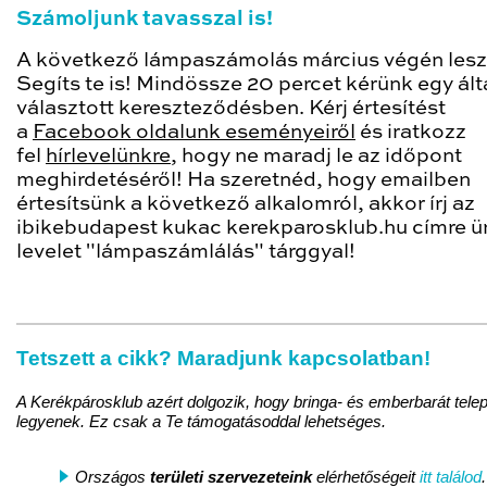
Számoljunk tavasszal is!
A következő lámpaszámolás március végén lesz
Segíts te is! Mindössze 20 percet kérünk egy ált
választott kereszteződésben. Kérj értesítést
a
Facebook oldalunk eseményeiről
és iratkozz
fel
hírlevelünkre
, hogy ne maradj le az időpont
meghirdetéséről! Ha szeretnéd, hogy emailben
értesítsünk a következő alkalomról, akkor írj az
ibikebudapest kukac kerekparosklub.hu címre ü
levelet "lámpaszámlálás" tárggyal!
Tetszett a cikk? Maradjunk kapcsolatban!
A Kerékpárosklub azért dolgozik, hogy bringa- és emberbarát tele
legyenek. Ez csak a Te támogatásoddal lehetséges.
Országos
területi szervezeteink
elérhetőségeit
itt találod
.