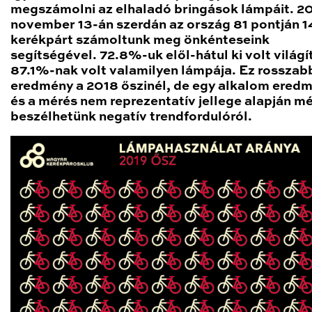
megszámolni az elhaladó bringások lámpáit. 2
november 13-án szerdán az ország 81 pontján 1
kerékpárt számoltunk meg önkénteseink
segítségével. 72.8%-uk elől-hátul ki volt világí
87.1%-nak volt valamilyen lámpája. Ez rosszab
eredmény a 2018 őszinél, de egy alkalom ered
és a mérés nem reprezentatív jellege alapján 
beszélhetünk negatív trendfordulóról.