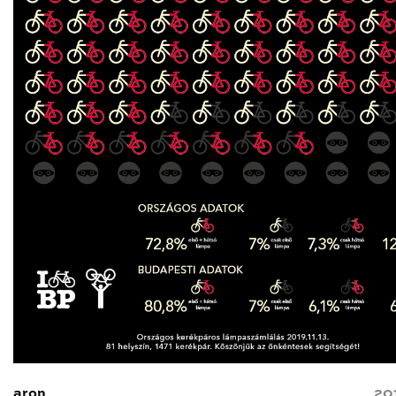
aron
20