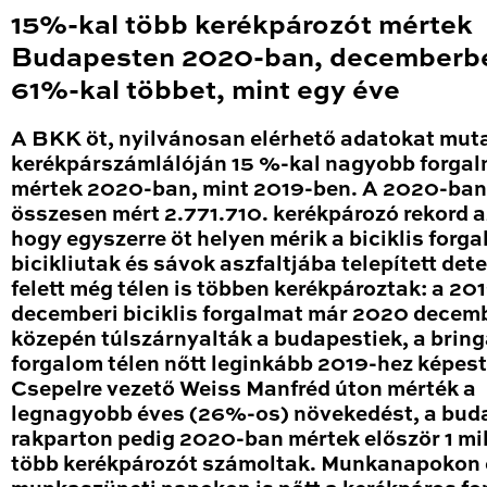
15%-kal több kerékpározót mértek
Budapesten 2020-ban, decemberb
61%-kal többet, mint egy éve
A BKK öt, nyilvánosan elérhető adatokat mut
kerékpárszámlálóján 15 %-kal nagyobb forga
mértek 2020-ban, mint 2019-ben. A 2020-ban
összesen mért 2.771.710. kerékpározó rekord a
hogy egyszerre öt helyen mérik a biciklis forga
bicikliutak és sávok aszfaltjába telepített det
felett még télen is többen kerékpároztak: a 20
decemberi biciklis forgalmat már 2020 decem
közepén túlszárnyalták a budapestiek, a brin
forgalom télen nőtt leginkább 2019-hez képest
Csepelre vezető Weiss Manfréd úton mérték a
legnagyobb éves (26%-os) növekedést, a bud
rakparton pedig 2020-ban mértek először 1 mil
több kerékpározót számoltak. Munkanapokon 