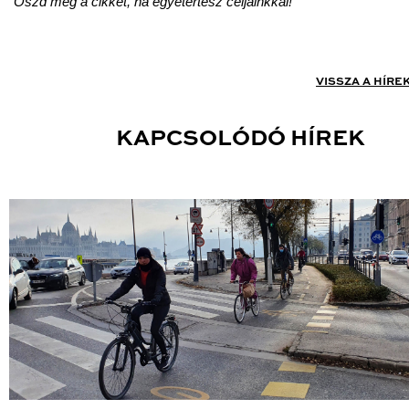
Oszd meg a cikket, ha egyetértesz céljainkkal!
VISSZA A HÍRE
KAPCSOLÓDÓ HÍREK