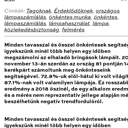
Cimkék:
Tagoknak
,
Érdeklődőknek
,
országos
lámpaszámlálás
,
önkéntes munka
,
önkéntes
,
lámpaszámlálás
,
lámpahasználat
,
lámpa
,
közlekedésbiztonság
,
felmérés
Minden tavasszal és ősszel önkéntesek segítsé
igyekszünk minél több helyen egy időben
megszámolni az elhaladó bringások lámpáit. 2
november 13-án szerdán az ország 81 pontján 1
kerékpárt számoltunk meg önkénteseink
segítségével. 72.8%-uk elől-hátul ki volt világí
87.1%-nak volt valamilyen lámpája. Ez rosszab
eredmény a 2018 őszinél, de egy alkalom ered
és a mérés nem reprezentatív jellege alapján 
beszélhetünk negatív trendfordulóról.
Minden tavasszal és ősszel önkéntesek segítsé
igyekszünk minél több helyen egy időben