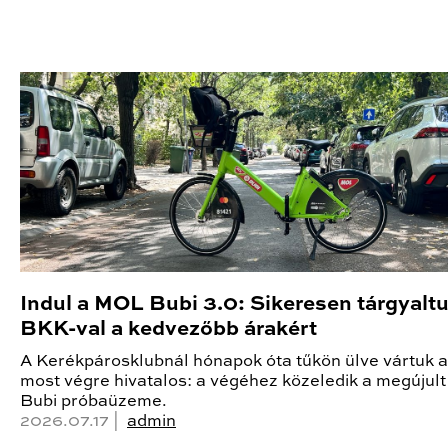
Indul a MOL Bubi 3.0: Sikeresen tárgyalt
BKK-val a kedvezőbb árakért
A Kerékpárosklubnál hónapok óta tűkön ülve vártuk a 
most végre hivatalos: a végéhez közeledik a megúju
Bubi próbaüzeme.
2026.07.17 |
admin