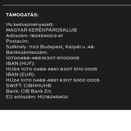
TÁMOGATÁS:
1% kedvezményezett:
MAGYAR KERÉKPÁROSKLUB
Adószám: 18245402-2-41
Postacím:
Székhely: 1133 Budapest, Kárpát u. 48.
Bankszámlaszám:
10700488-48619307-51100005
IBAN (HUF):
HU66 1070 0488 4861 9307 5110 0005
IBAN (EUR):
HU24 1070 0488 4861 9307 5000 0005
SWIFT: CIBHHUHB
Bank: CIB Bank Zrt.
EU adószám: HU18245402