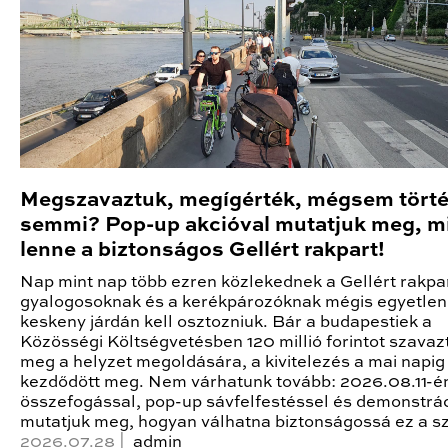
Megszavaztuk, megígérték, mégsem törté
semmi? Pop-up akcióval mutatjuk meg, m
lenne a biztonságos Gellért rakpart!
Nap mint nap több ezren közlekednek a Gellért rakpa
gyalogosoknak és a kerékpározóknak mégis egyetlen
keskeny járdán kell osztozniuk. Bár a budapestiek a
Közösségi Költségvetésben 120 millió forintot szavaz
meg a helyzet megoldására, a kivitelezés a mai napi
kezdődött meg. Nem várhatunk tovább: 2026.08.11-én 
összefogással, pop-up sávfelfestéssel és demonstrá
mutatjuk meg, hogyan válhatna biztonságossá ez a s
2026.07.28 |
admin