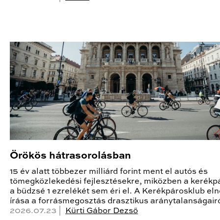
Örökös hátrasorolásban
15 év alatt többezer milliárd forint ment el autós és
tömegközlekedési fejlesztésekre, miközben a kerékp
a büdzsé 1 ezrelékét sem éri el. A Kerékpárosklub el
írása a forrásmegosztás drasztikus aránytalanságairó
2026.07.23 |
Kürti Gábor Dezső