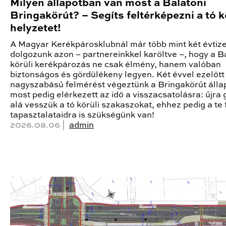
Milyen állapotban van most a Balatoni
Bringakörút? – Segíts feltérképezni a tó k
helyzetet!
A Magyar Kerékpárosklubnál már több mint két évtiz
dolgozunk azon – partnereinkkel karöltve –, hogy a B
körüli kerékpározás ne csak élmény, hanem valóban
biztonságos és gördülékeny legyen. Két évvel ezelőtt
nagyszabású felmérést végeztünk a Bringakörút állap
most pedig elérkezett az idő a visszacsatolásra: újra
alá vesszük a tó körüli szakaszokat, ehhez pedig a te 
tapasztalataidra is szükségünk van!
2026.08.06 |
admin