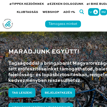
#TIPPEK KEZDŐKNEK
#EZEKEN DOLGOZUNK
#I BIKE BU
KLUBTAGSÁG
WEBSHOP
ADÓ 1%
HU
Támogass minket
MARADJUNK EGYÜTT!
Tagságoddal a bringabarát Magyarország
tett erőfeszítéseinket támogathatod, bales
felelősség- és lopásbiztosításban, renget
kedvezményben részesülhetsz.
TAG LESZEK!
BEJELENTKEZÉS