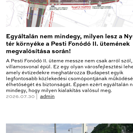
Egyáltalán nem mindegy, milyen lesz a Ny
tér környéke a Pesti Fonódó II. ütemének
megvalósítása során!
A Pesti Fonódó II. üteme messze nem csak arról szól,
villamosvonal épül. Ez egy olyan városfejlesztési leh
amely évtizedekre meghatározza Budapest egyik
legfontosabb közlekedési csomópontjának működésé
élhetőségét és biztonságát. Éppen ezért egyáltalán 
mindegy, hogy milyen kialakítás valósul meg.
2026.07.30 |
admin