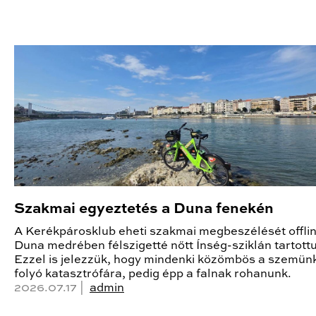
Szakmai egyeztetés a Duna fenekén
A Kerékpárosklub eheti szakmai megbeszélését offlin
Duna medrében félszigetté nőtt Ínség-sziklán tartottu
Ezzel is jelezzük, hogy mindenki közömbös a szemünk
folyó katasztrófára, pedig épp a falnak rohanunk.
2026.07.17 |
admin