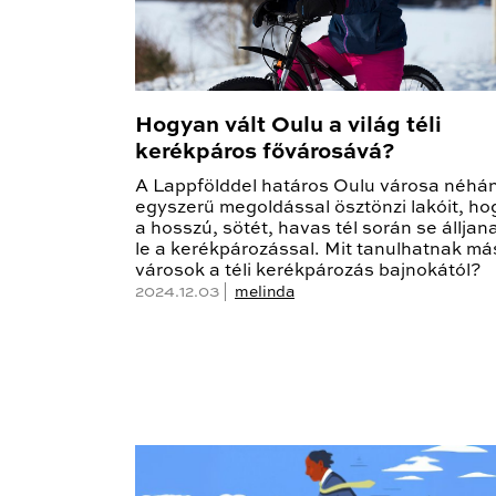
Hogyan vált Oulu a világ téli
kerékpáros fővárosává?
A Lappfölddel határos Oulu városa néhá
egyszerű megoldással ösztönzi lakóit, ho
a hosszú, sötét, havas tél során se álljan
le a kerékpározással. Mit tanulhatnak má
városok a téli kerékpározás bajnokától?
2024.12.03 |
melinda