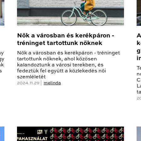
Nők a városban és kerékpáron -
A
tréninget tartottunk nőknek
k
g
ny
Nők a városban és kerékpáron - tréninget
i
gy
tartottunk nőknek, ahol közösen
ak
kalandoztunk a városi terekben, és
T
s
fedeztük fel együtt a közlekedés női
n
szemléletét
C
2024.11.29 |
melinda
L
t
2