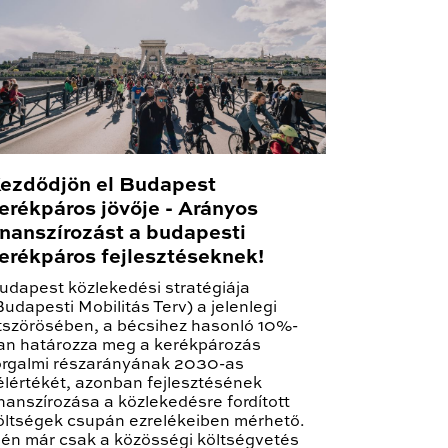
ezdődjön el Budapest
erékpáros jövője - Arányos
inanszírozást a budapesti
erékpáros fejlesztéseknek!
udapest közlekedési stratégiája
Budapesti Mobilitás Terv) a jelenlegi
tszörösében, a bécsihez hasonló 10%-
an határozza meg a kerékpározás
orgalmi részarányának 2030-as
élértékét, azonban fejlesztésének
inanszírozása a közlekedésre fordított
öltségek csupán ezrelékeiben mérhető.
dén már csak a közösségi költségvetés