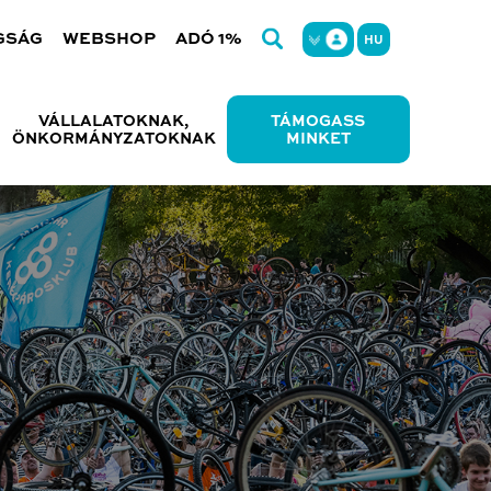
GSÁG
WEBSHOP
ADÓ 1%
HU
VÁLLALATOKNAK,
TÁMOGASS
ÖNKORMÁNYZATOKNAK
MINKET