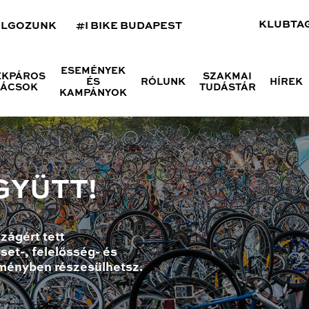
KLUBTA
OLGOZUNK
#I BIKE BUDAPEST
ESEMÉNYEK
ÉKPÁROS
SZAKMAI
ÉS
RÓLUNK
HÍREK
NÁCSOK
TUDÁSTÁR
KAMPÁNYOK
GYÜTT!
zágért tett
set-, felelősség- és
ményben részesülhetsz.