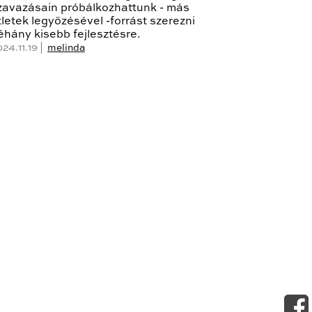
zavazásain próbálkozhattunk - más
tletek legyőzésével -forrást szerezni
éhány kisebb fejlesztésre.
24.11.19 |
melinda