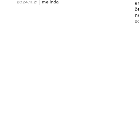
2024.11.21 |
melinda
s
ö
n
20