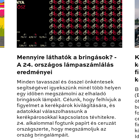
Mennyire láthatók a bringások? -
K
A 24. országos lámpaszámlálás
k
eredményei
f
k
Minden tavasszal és ősszel önkéntesek
segítségével igyekszünk minél több helyen
B
egy időben megszámolni az elhaladó
(
bringások lámpáit. Célunk, hogy felhívjuk a
ö
figyelmet a kerékpárok kivilágítására, és
b
adatokkal válaszolhassunk a
f
kerékpárosokkal kapcsolatos tévhitekre.
c
24. alkalommal fogtunk papírt és ceruzát
f
országszerte, hogy megszámoljuk az
k
ország bringalámpáit.
I