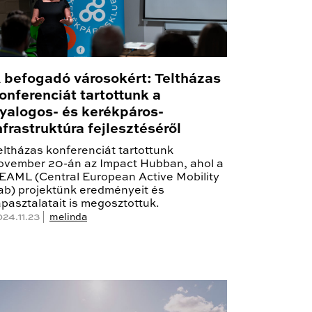
 befogadó városokért: Teltházas
onferenciát tartottunk a
yalogos- és kerékpáros-
nfrastruktúra fejlesztéséről
eltházas konferenciát tartottunk
ovember 20-án az Impact Hubban, ahol a
EAML (Central European Active Mobility
ab) projektünk eredményeit és
apasztalatait is megosztottuk.
024.11.23 |
melinda