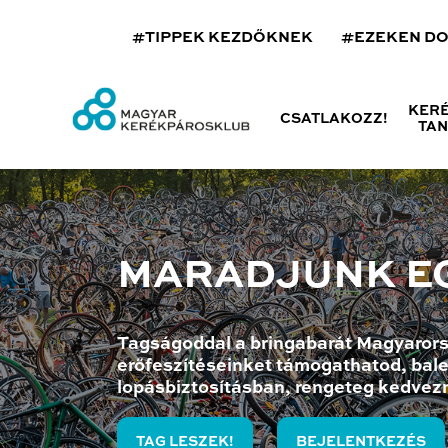
#TIPPEK KEZDŐKNEK
#EZEKEN D
KER
CSATLAKOZZ!
TA
MARADJUNK E
Tagságoddal a bringabarát Magyarors
erőfeszítéseinket támogathatod, bale
lopásbiztosításban, rengeteg kedvez
TAG LESZEK!
BEJELENTKEZÉS