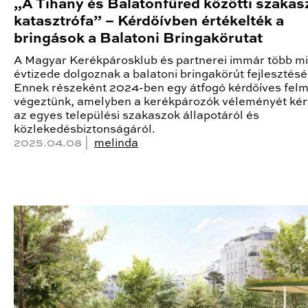
„A Tihany és Balatonfüred közötti szakas
katasztrófa” – Kérdőívben értékelték a
bringások a Balatoni Bringakörutat
A Magyar Kerékpárosklub és partnerei immár több mi
évtizede dolgoznak a balatoni bringakörút fejlesztésé
Ennek részeként 2024-ben egy átfogó kérdőíves fel
végeztünk, amelyben a kerékpározók véleményét kért
az egyes települési szakaszok állapotáról és
közlekedésbiztonságáról.
2025.04.08 |
melinda