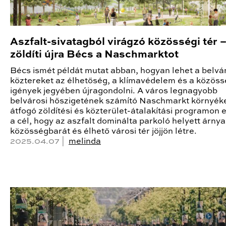
Aszfalt-sivatagból virágzó közösségi tér –
zöldíti újra Bécs a Naschmarktot
Bécs ismét példát mutat abban, hogyan lehet a belvá
köztereket az élhetőség, a klímavédelem és a közöss
igények jegyében újragondolni. A város legnagyobb
belvárosi hőszigetének számító Naschmarkt környék
átfogó zöldítési és közterület-átalakítási programon e
a cél, hogy az aszfalt dominálta parkoló helyett árnya
közösségbarát és élhető városi tér jöjjön létre.
2025.04.07 |
melinda