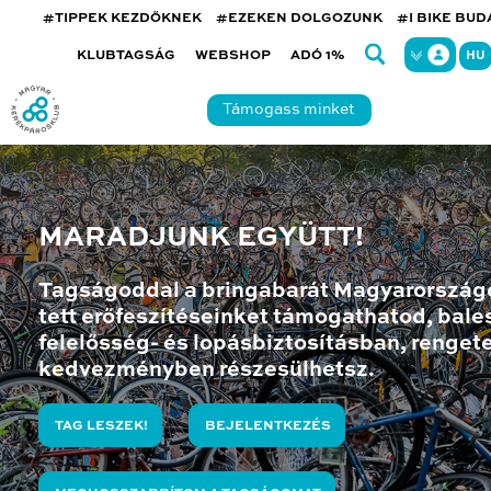
#TIPPEK KEZDŐKNEK
#EZEKEN DOLGOZUNK
#I BIKE BU
KLUBTAGSÁG
WEBSHOP
ADÓ 1%
HU
Támogass minket
MARADJUNK EGYÜTT!
Tagságoddal a bringabarát Magyarország
tett erőfeszítéseinket támogathatod, bales
felelősség- és lopásbiztosításban, renget
kedvezményben részesülhetsz.
TAG LESZEK!
BEJELENTKEZÉS