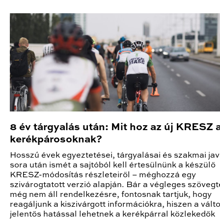
8 év tárgyalás után: Mit hoz az új KRESZ 
kerékpárosoknak?
Hosszú évek egyeztetései, tárgyalásai és szakmai ja
sora után ismét a sajtóból kell értesülnünk a készülő
KRESZ-módosítás részleteiről – méghozzá egy
szivárogtatott verzió alapján. Bár a végleges szöveg
még nem áll rendelkezésre, fontosnak tartjuk, hogy
reagáljunk a kiszivárgott információkra, hiszen a vál
jelentős hatással lehetnek a kerékpárral közlekedők