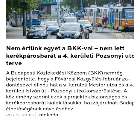
Nem értünk egyet a BKK-val – nem lett
kerékpárosbarát a 4. kerületi Pozsonyi ut
terve
A Budapesti Közlekedési Központ (BKK) nemrég
bejelentette, hogy a Fővárosi Közgyűlés február 26-i
döntésével elindulhat a 9. kerületi Mester utca és a 4
kerületi István út - Pozsonyi utca korszerűsítése. A
közlemény szerint ezek a projektek biztonságos és
kerékpárosbarát kialakításukkal hozzájárulnak Buda
élhetőségének növeléséhez.
2025.03.10 |
melinda