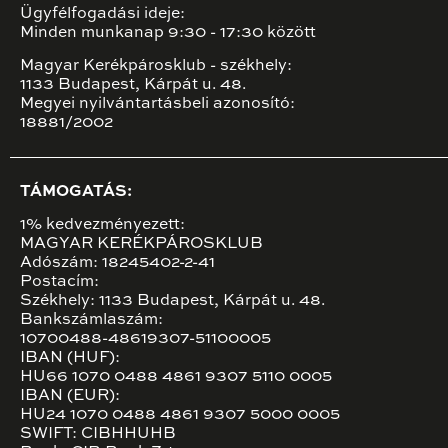
Ügyfélfogadási ideje:
Minden munkanap 9:30 - 17:30 között
Magyar Kerékpárosklub - székhely:
1133 Budapest, Kárpát u. 48.
Megyei nyilvántartásbeli azonosító:
18881/2002
TÁMOGATÁS:
1% kedvezményezett:
MAGYAR KERÉKPÁROSKLUB
Adószám: 18245402-2-41
Postacím:
Székhely: 1133 Budapest, Kárpát u. 48.
Bankszámlaszám:
10700488-48619307-51100005
IBAN (HUF):
HU66 1070 0488 4861 9307 5110 0005
IBAN (EUR):
HU24 1070 0488 4861 9307 5000 0005
SWIFT: CIBHHUHB