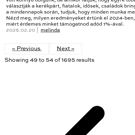
volt könnyű dolgunk, de amikor látjuk, hogy egyre tö
választják a kerékpárt, fiatalok, idősek, családok bri
a mindennapok során, tudjuk, hogy minden munka me
Nézd meg, milyen eredményeket értünk el 2024-ben,
miért érdemes minket támogatnod adód 1%-ával.
2025.02.20 |
melinda
« Previous
Next »
Showing
49
to
54
of
1695
results