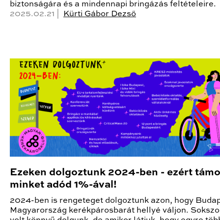
biztonságára és a mindennapi bringázás feltételeire.
2025.02.21 |
Kürti Gábor Dezső
Ezeken dolgoztunk 2024-ben - ezért tám
minket adód 1%-ával!
2024-ben is rengeteget dolgoztunk azon, hogy Budap
Magyarország kerékpárosbarát hellyé váljon. Soksz