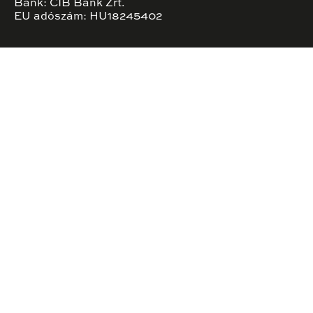
Bank: CIB Bank Zrt.
EU adószám: HU18245402