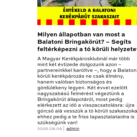
Milyen állapotban van most a
Balatoni Bringakörút? – Segíts
feltérképezni a tó körüli helyzete
A Magyar Kerékpárosklubnál már több
mint két évtizede dolgozunk azon –
partnereinkkel karöltve –, hogy a Balaton
körüli kerékpározás ne csak élmény,
hanem valóban biztonságos és
gördülékeny legyen. Két évvel ezelőtt
nagyszabású felmérést végeztünk a
Bringakörút állapotáról, most pedig
elérkezett az idő a visszacsatolásra: újra
górcső alá vesszük a tó körüli szakaszoka
ehhez pedig a te friss tapasztalataidra is
szükségünk van!
2026.08.06 |
admin