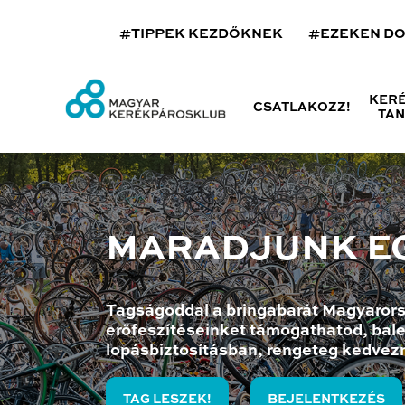
#TIPPEK KEZDŐKNEK
#EZEKEN D
KER
CSATLAKOZZ!
TA
MARADJUNK E
Tagságoddal a bringabarát Magyarors
erőfeszítéseinket támogathatod, bale
lopásbiztosításban, rengeteg kedvez
TAG LESZEK!
BEJELENTKEZÉS