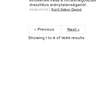
elnökének írása a forrásmegosztás
drasztikus aránytalanságairól.
2026.07.23 |
Kürti Gábor Dezső
« Previous
Next »
Showing
1
to
6
of
1695
results