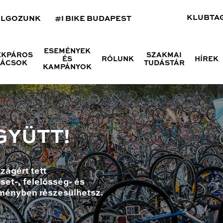
KLUBTA
OLGOZUNK
#I BIKE BUDAPEST
ESEMÉNYEK
ÉKPÁROS
SZAKMAI
ÉS
RÓLUNK
HÍREK
NÁCSOK
TUDÁSTÁR
KAMPÁNYOK
GYÜTT!
zágért tett
set-, felelősség- és
ményben részesülhetsz.