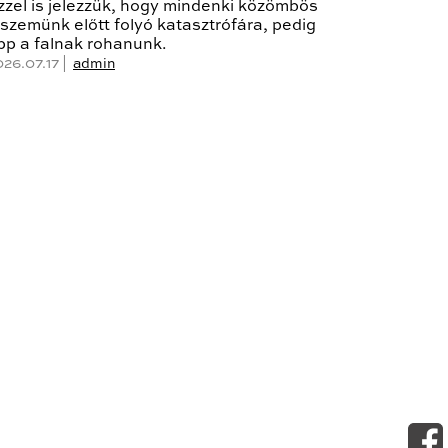
zzel is jelezzük, hogy mindenki közömbös
 szemünk előtt folyó katasztrófára, pedig
pp a falnak rohanunk.
026.07.17 |
admin