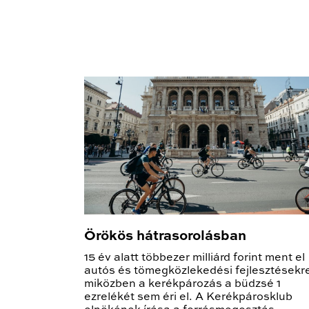
Örökös hátrasorolásban
15 év alatt többezer milliárd forint ment el
autós és tömegközlekedési fejlesztésekr
miközben a kerékpározás a büdzsé 1
ezrelékét sem éri el. A Kerékpárosklub