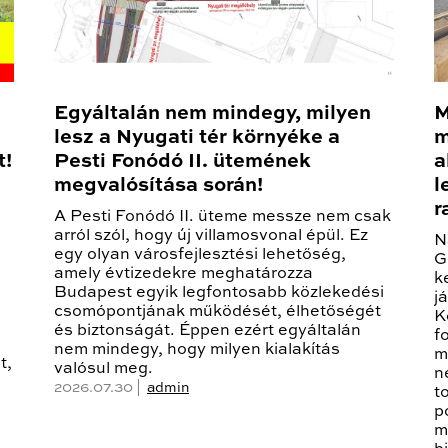
Egyáltalán nem mindegy, milyen
M
lesz a Nyugati tér környéke a
m
t!
Pesti Fonódó II. ütemének
a
megvalósítása során!
l
r
A Pesti Fonódó II. üteme messze nem csak
arról szól, hogy új villamosvonal épül. Ez
N
egy olyan városfejlesztési lehetőség,
G
amely évtizedekre meghatározza
k
Budapest egyik legfontosabb közlekedési
j
csomópontjának működését, élhetőségét
K
és biztonságát. Éppen ezért egyáltalán
f
nem mindegy, hogy milyen kialakítás
m
t,
valósul meg.
n
2026.07.30 |
admin
t
p
m