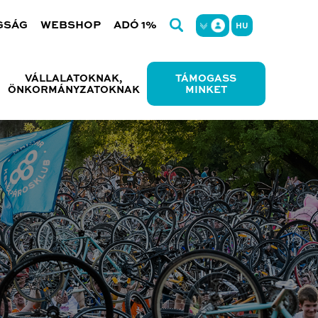
GSÁG
WEBSHOP
ADÓ 1%
HU
VÁLLALATOKNAK,
TÁMOGASS
ÖNKORMÁNYZATOKNAK
MINKET