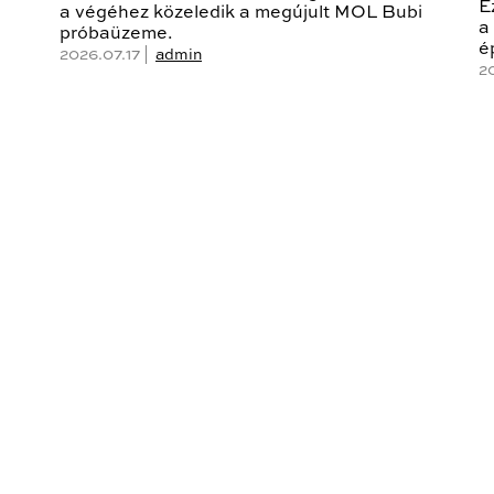
E
a végéhez közeledik a megújult MOL Bubi
a
próbaüzeme.
é
2026.07.17 |
admin
2