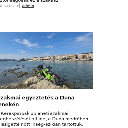
iztonságossá ez a szakasz!
026.07.28 |
admin
zakmai egyeztetés a Duna
enekén
 Kerékpárosklub eheti szakmai
egbeszélését offline, a Duna medrében
élszigetté nőtt Ínség-sziklán tartottuk.