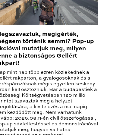
egszavaztuk, megígérték,
égsem történik semmi? Pop-up
kcióval mutatjuk meg, milyen
enne a biztonságos Gellért
akpart!
ap mint nap több ezren közlekednek a
ellért rakparton, a gyalogosoknak és a
erékpározóknak mégis egyetlen keskeny
árdán kell osztozniuk. Bár a budapestiek a
özösségi Költségvetésben 120 millió
orintot szavaztak meg a helyzet
egoldására, a kivitelezés a mai napig
em kezdődött meg. Nem várhatunk
ovább: 2026.08.11-én civil összefogással,
op-up sávfelfestéssel és demonstrációval
utatjuk meg, hogyan válhatna