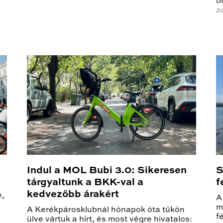
b
2
Indul a MOL Bubi 3.0: Sikeresen
S
tárgyaltunk a BKK-val a
f
kedvezőbb árakért
e,
A
m
A Kerékpárosklubnál hónapok óta tűkön
f
ülve vártuk a hírt, és most végre hivatalos: