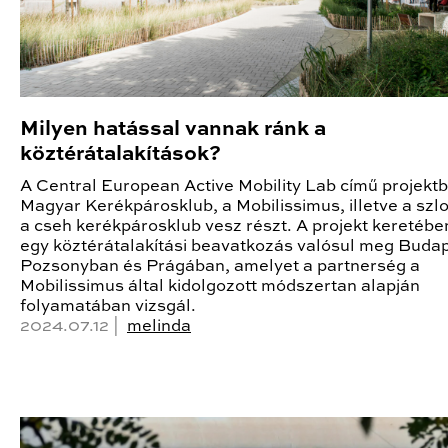
Milyen hatással vannak ránk a
köztérátalakítások?
A Central European Active Mobility Lab című projekt
Magyar Kerékpárosklub, a Mobilissimus, illetve a szl
a cseh kerékpárosklub vesz részt. A projekt keretébe
egy köztérátalakítási beavatkozás valósul meg Buda
Pozsonyban és Prágában, amelyet a partnerség a
Mobilissimus által kidolgozott módszertan alapján
folyamatában vizsgál.
2024.07.12 |
melinda