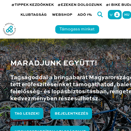
#TIPPEK KEZDŐKNEK
#EZEKEN DOLGOZUNK
#I BIKE BU
KLUBTAGSÁG
WEBSHOP
ADÓ 1%
HU
Támogass minket
MARADJUNK EGYÜTT!
Tagságoddal a bringabarát Magyarország
tett erőfeszítéseinket támogathatod, bales
felelősség- és lopásbiztosításban, renget
kedvezményben részesülhetsz.
TAG LESZEK!
BEJELENTKEZÉS