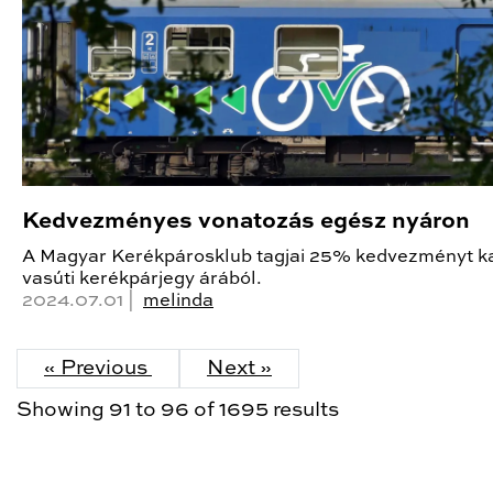
Kedvezményes vonatozás egész nyáron
A Magyar Kerékpárosklub tagjai 25% kedvezményt k
vasúti kerékpárjegy árából.
2024.07.01 |
melinda
« Previous
Next »
Showing
91
to
96
of
1695
results