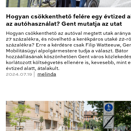
Hogyan csökkenthető felére egy évtized a
az autóhasználat? Gent mutatja az utat
Hogyan csökkenthető az autóval megtett utak aránya
27 százalékra, és növelhető a kerékpáros utaké 22-rő
százalékra? Erre a kérdésre csak Filip Watteeuw, Ge
Mobilitásügyi alpolgármestere tudja a választ. Bátor
hozzáállásának köszönhetően Gent város közlekedés
korlátozott költségvetés ellenére is, kevesebb, mint 
évtized alatt, átalakult.
2024.07.19 |
melinda