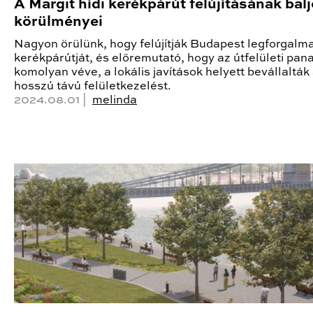
A Margit hídi kerékpárút felújításának bal
körülményei
Nagyon örülünk, hogy felújítják Budapest legforgal
kerékpárútját, és előremutató, hogy az útfelületi pan
komolyan véve, a lokális javítások helyett bevállalták
hosszú távú felületkezelést.
2024.08.01 |
melinda