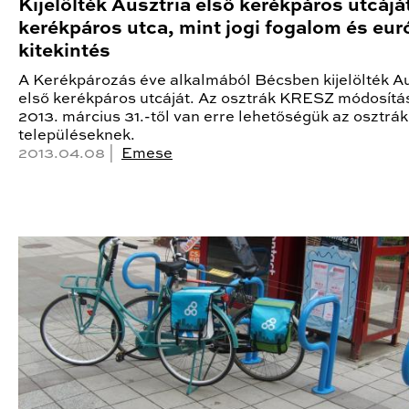
Kijelölték Ausztria első kerékpáros utcájá
kerékpáros utca, mint jogi fogalom és eur
kitekintés
A Kerékpározás éve alkalmából Bécsben kijelölték Au
első kerékpáros utcáját. Az osztrák KRESZ módosítá
2013. március 31.-től van erre lehetőségük az osztrák
településeknek.
2013.04.08 |
Emese