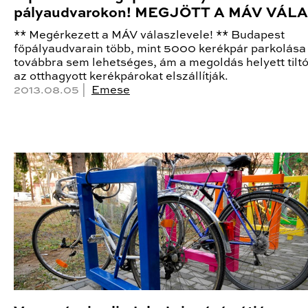
pályaudvarokon! MEGJÖTT A MÁV VÁL
** Megérkezett a MÁV válaszlevele! ** Budapest
főpályaudvarain több, mint 5000 kerékpár parkolása
továbbra sem lehetséges, ám a megoldás helyett tiltó
az otthagyott kerékpárokat elszállítják.
2013.08.05 |
Emese