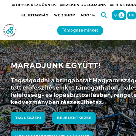
#TIPPEK KEZDŐKNEK
#EZEKEN DOLGOZUNK
#I BIKE BU
KLUBTAGSÁG
WEBSHOP
ADÓ 1%
HU
Támogass minket
MARADJUNK EGYÜTT!
Tagságoddal a bringabarát Magyarország
tett erőfeszítéseinket támogathatod, bales
felelősség- és lopásbiztosításban, renget
kedvezményben részesülhetsz.
TAG LESZEK!
BEJELENTKEZÉS