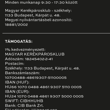
Minden munkanap 9:30 - 17:30 között
Magyar Kerékpárosklub - székhely:
1133 Budapest, Kárpát u. 48.
Megyei nyilvántartásbeli azonosító:
18881/2002
TÁMOGATÁS:
1% kedvezményezett:
MAGYAR KERÉKPÁROSKLUB
Adószám: 18245402-2-41
Postacím:
Székhely: 1133 Budapest, Kárpát u. 48.
Bankszámlaszám:
10700488-48619307-51100005
IBAN (HUF):
HU66 1070 0488 4861 9307 5110 0005
IBAN (EUR):
HU24 1070 0488 4861 9307 5000 0005
SWIFT: CIBHHUHB
Bank: CIB Bank Zrt.