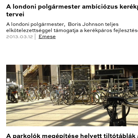
A londoni polgármester ambíciózus kerék
tervei
A londoni polgármester, Boris Johnson teljes
elkötelezettséggel támogatja a kerékpáros fejlesztés
2013.03.12 |
Emese
A parkolók megépítése helyett tiltótáblák 