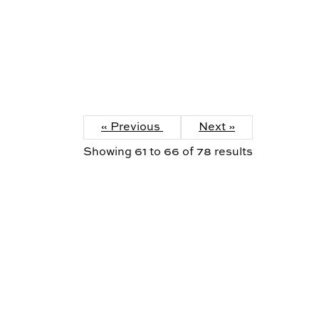
« Previous
Next »
Showing
61
to
66
of
78
results