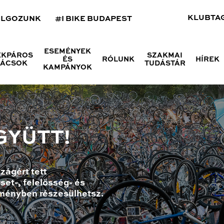
KLUBTA
OLGOZUNK
#I BIKE BUDAPEST
ESEMÉNYEK
ÉKPÁROS
SZAKMAI
ÉS
RÓLUNK
HÍREK
NÁCSOK
TUDÁSTÁR
KAMPÁNYOK
GYÜTT!
zágért tett
set-, felelősség- és
ményben részesülhetsz.