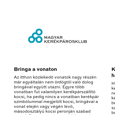
Bringa a vonaton
K
h
Az itthon közlekedő vonatok nagy részén
már egyáltalán nem ördögtől való dolog
H
bringával együtt utazni. Egyre több
k
vonatban fut valamilyen kerékpárszállító
n
kocsi, ha pedig nincs a vonatban kerékpár
k
szimbólummal megjelölt kocsi, bringával a
b
vonat elején vagy végén levő,
s
másodosztályú kocsi peronján szabad
b