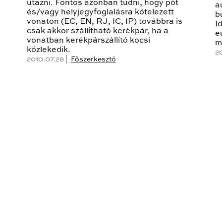
utazni. Fontos azonban tudni, hogy pót
a
és/vagy helyjegyfoglalásra kötelezett
b
vonaton (EC, EN, RJ, IC, IP) továbbra is
I
csak akkor szállítható kerékpár, ha a
e
vonatban kerékpárszállító kocsi
m
közlekedik.
2
2010.07.28 |
Főszerkesztő