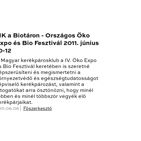
K a Biotáron - Országos Öko
xpo és Bio Fesztivál 2011. június
0-12
 Magyar kerékpárosklub a IV. Öko Expo
s Bio Fesztivál keretében is szeretné
épszerűsíteni és megismertetni a
örnyezetvédő és egészségtudatosságot
épviselő kerékpározást, valamint a
átogatókat arra ösztönözni, hogy minél
öbben és minél többször vegyék elő
erékpárjaikat.
011.06.06 |
Főszerkesztő