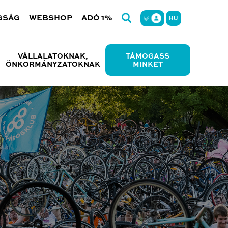
GSÁG
WEBSHOP
ADÓ 1%
HU
VÁLLALATOKNAK,
TÁMOGASS
ÖNKORMÁNYZATOKNAK
MINKET