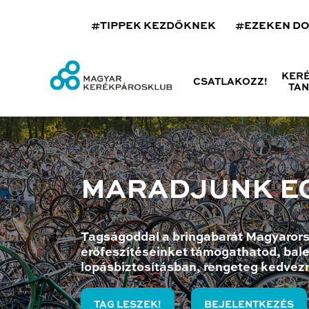
#TIPPEK KEZDŐKNEK
#EZEKEN D
KER
CSATLAKOZZ!
TA
MARADJUNK E
Tagságoddal a bringabarát Magyarors
erőfeszítéseinket támogathatod, bale
lopásbiztosításban, rengeteg kedvez
TAG LESZEK!
BEJELENTKEZÉS