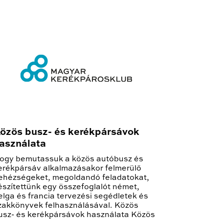
özös busz- és kerékpársávok
asználata
ogy bemutassuk a közös autóbusz és
erékpársáv alkalmazásakor felmerülő
ehézségeket, megoldandó feladatokat,
észítettünk egy összefoglalót német,
elga és francia tervezési segédletek és
zakkönyvek felhasználásával. Közös
usz- és kerékpársávok használata Közös