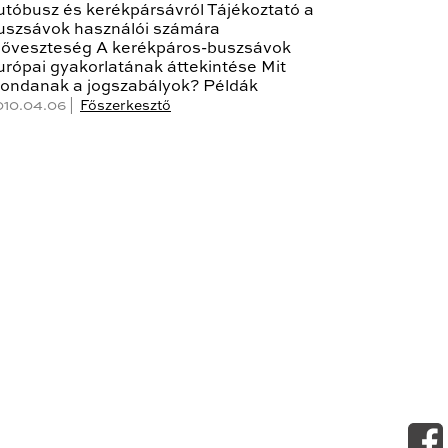
utóbusz és kerékpársávról Tájékoztató a
uszsávok használói számára
dőveszteség A kerékpáros-buszsávok
urópai gyakorlatának áttekintése Mit
ondanak a jogszabályok? Példák
010.04.06 |
Főszerkesztő