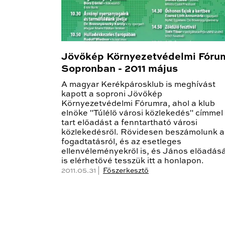
Jövőkép Környezetvédelmi Fóru
Sopronban - 2011 május
A magyar Kerékpárosklub is meghívást
kapott a soproni Jövőkép
Környezetvédelmi Fórumra, ahol a klub
elnöke "Túlélő városi közlekedés" címmel
tart előadást a fenntartható városi
közlekedésről. Rövidesen beszámolunk a
fogadtatásról, és az esetleges
ellenvéleményekről is, és János előadás
is elérhetővé tesszük itt a honlapon.
2011.05.31 |
Főszerkesztő