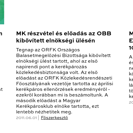
m
MK részvétel és előadás az OBB
M
kibővített elnökségi ülésén
E
1
Tegnap az ORFK Országos
Balasetmegelőzési Bizottsága kibővített
A
elnökségi ülést tartott, ahol az első
é
napirendi pont a kerékpározás
n
közlekedésbiztonsága volt. Az első
k
előadást az ORFK Közlekedésrendészeti
k
Főosztályának vezetője tartotta az áprilisi
l
át
kerékpáros ellenőrzések eredményéről -
t
ezekről korábban mi is beszámoltunk. A
k
második előadást a Magyar
2
Kerékpárosklub elnöke tartotta, ezt
lentebb nézhetitek meg.
2011.06.01 |
Főszerkesztő