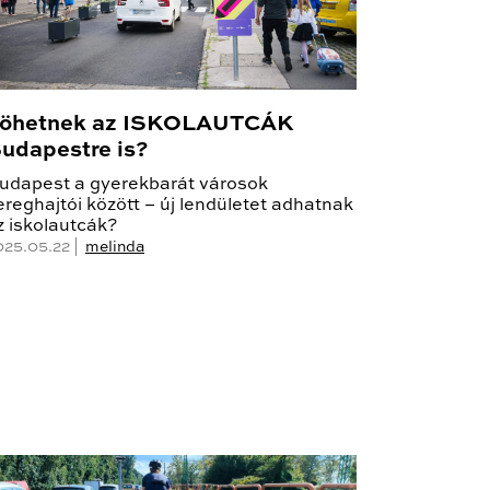
öhetnek az ISKOLAUTCÁK
udapestre is?
udapest a gyerekbarát városok
ereghajtói között – új lendületet adhatnak
z iskolautcák?
025.05.22 |
melinda