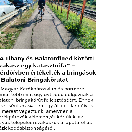
A Tihany és Balatonfüred közötti
zakasz egy katasztrófa” –
érdőívben értékelték a bringások
 Balatoni Bringakörutat
 Magyar Kerékpárosklub és partnerei
mmár több mint egy évtizede dolgoznak a
alatoni bringakörút fejlesztéséért. Ennek
észeként 2024-ben egy átfogó kérdőíves
elmérést végeztünk, amelyben a
erékpározók véleményét kértük ki az
gyes települési szakaszok állapotáról és
özlekedésbiztonságáról.