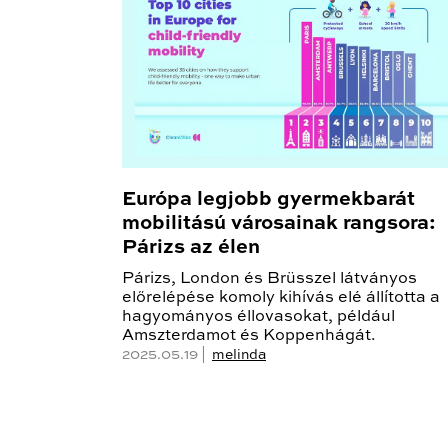
Európa legjobb gyermekbarát
mobilitású városainak rangsora:
Párizs az élen
Párizs, London és Brüsszel látványos
előrelépése komoly kihívás elé állította a
hagyományos éllovasokat, például
Amszterdamot és Koppenhágát.
2025.05.19 |
melinda