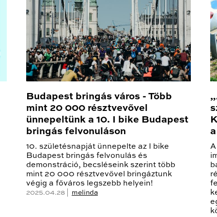
Budapest bringás város - Több
„
mint 20 000 résztvevővel
s
ünnepeltünk a 10. I bike Budapest
K
bringás felvonuláson
a
10. születésnapját ünnepelte az I bike
A
Budapest bringás felvonulás és
i
demonstráció, becsléseink szerint több
b
mint 20 000 résztvevővel bringáztunk
r
végig a főváros legszebb helyein!
f
k
2025.04.28 |
melinda
e
k