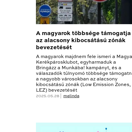
A magyarok többsége támogatja
az alacsony kibocsátású zónák
bevezetését
A magyarok majdnem fele ismeri a Magya
Kerékpárosklubot, egyharmaduk a
Bringázz a Munkába! kampányt, és a
válaszadók túlnyomó többsége támogat
a nagyobb városokban az alacsony
kibocsátású zónák (Low Emission Zones,
LEZ) bevezetését
2025.05.28 |
melinda