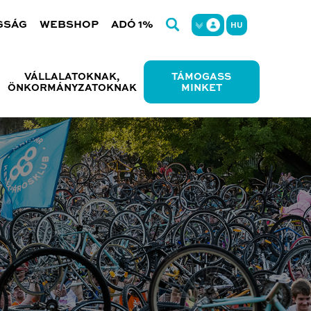
GSÁG
WEBSHOP
ADÓ 1%
HU
VÁLLALATOKNAK,
TÁMOGASS
ÖNKORMÁNYZATOKNAK
MINKET