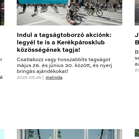
Indul a tagságtoborzó akciónk:
J
legyél te is a Kerékpárosklub
B
közösségének tagja!
B
s
r
Csatlakozz vagy hosszabbíts tagságot
a
május 26. és június 30. között, és nyerj
2
bringás ajándékokat!
ná
2025.05.26 |
melinda