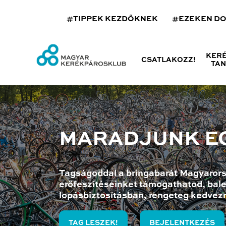
#TIPPEK KEZDŐKNEK
#EZEKEN D
KER
CSATLAKOZZ!
TA
MARADJUNK E
Tagságoddal a bringabarát Magyarors
erőfeszítéseinket támogathatod, bale
lopásbiztosításban, rengeteg kedvez
TAG LESZEK!
BEJELENTKEZÉS