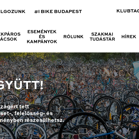
KLUBTA
OLGOZUNK
#I BIKE BUDAPEST
ESEMÉNYEK
ÉKPÁROS
SZAKMAI
ÉS
RÓLUNK
HÍREK
NÁCSOK
TUDÁSTÁR
KAMPÁNYOK
GYÜTT!
zágért tett
set-, felelősség- és
ményben részesülhetsz.