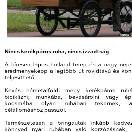
Nincs kerékpáros ruha, nincs izzadtság
A híresen lapos holland terep és a nagy nép
eredményeképp a legtöbb út rövidtávú és kö
teljesíthető.
Kevés németalföldi megy kerékpáros ruhá
biciklizni; munkába, bevásárolni vagy é
kocsmába olyan ruhában tekernek, 
célállomáshoz passzol.
Természetesen a bringautak inkább kedve
könnyed nyári ruhában való korzózásnak, 