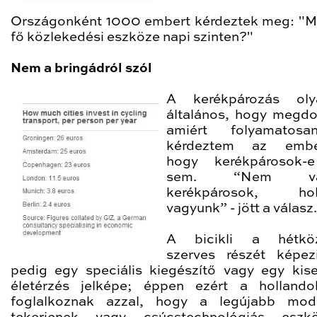
Országonként 1000 embert kérdeztek meg: "M
fő közlekedési eszköze napi szinten?"
Nem a bringádról szól
A kerékpározás olya
általános, hogy megdo
amiért folyamatos
kérdeztem az ember
hogy kerékpárosok-
sem. “Nem vag
kerékpárosok, hol
vagyunk” - jött a válasz.
A bicikli a hétkö
szerves részét képe
pedig egy speciális kiegészítő vagy egy kis
életérzés jelképe; éppen ezért a holland
foglalkoznak azzal, hogy a legújabb mode