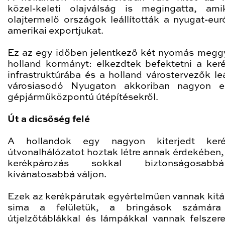
közel-keleti olajválság is megingatta, am
olajtermelő országok leállították a nyugat-eur
amerikai exportjukat.
Ez az egy időben jelentkező két nyomás megg
holland kormányt: elkezdtek befektetni a ker
infrastruktúrába és a holland várostervezők leá
városiasodó Nyugaton akkoriban nagyon el
gépjárműközpontú útépítésekről.
Út a dicsőség felé
A hollandok egy nagyon kiterjedt keré
útvonalhálózatot hoztak létre annak érdekében,
kerékpározás sokkal biztonságosab
kívánatosabbá váljon.
Ezek az kerékpárutak egyértelműen vannak kitá
sima a felületük, a bringások számára
útjelzőtáblákkal és lámpákkal vannak felszere