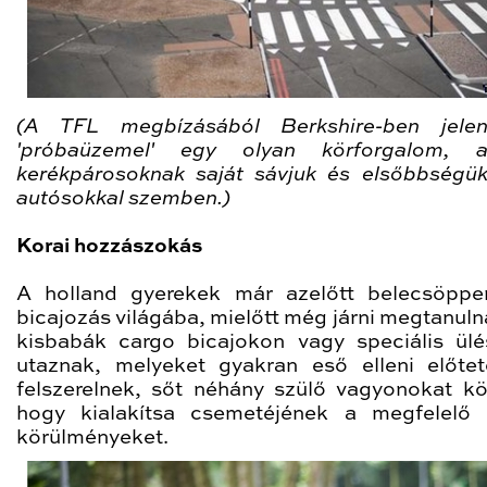
(A TFL megbízásából Berkshire-ben jelen
'próbaüzemel' egy olyan körforgalom, 
kerékpárosoknak saját sávjuk és elsőbbségü
autósokkal szemben.)
Korai hozzászokás
A holland gyerekek már azelőtt belecsöpp
bicajozás világába, mielőtt még járni megtanuln
kisbabák cargo bicajokon vagy speciális ül
utaznak, melyeket gyakran eső elleni előtet
felszerelnek, sőt néhány szülő vagyonokat köl
hogy kialakítsa csemetéjének a megfelelő 
körülményeket.