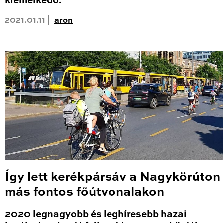
kiemelkedő.
2021.01.11 |
aron
Így lett kerékpársáv a Nagykörúton
más fontos főútvonalakon
2020 legnagyobb és leghíresebb hazai