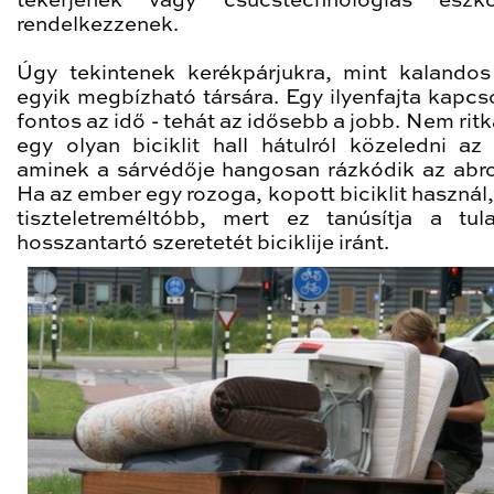
tekerjenek vagy csúcstechnológiás eszkö
rendelkezzenek.
Úgy tekintenek kerékpárjukra, mint kalandos
egyik megbízható társára. Egy ilyenfajta kapcs
fontos az idő - tehát az idősebb a jobb. Nem rit
egy olyan biciklit hall hátulról közeledni az
aminek a sárvédője hangosan rázkódik az abr
Ha az ember egy rozoga, kopott biciklit használ
tiszteletreméltóbb, mert ez tanúsítja a tul
hosszantartó szeretetét biciklije iránt.