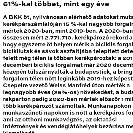
61%-kal többet, mint egy éve
A BKK öt, nyilvánosan elérhető adatokat mut
kerékpárszámlálóján 15 %-kal nagyobb forga
mértek 2020-ban, mint 2019-ben. A 2020-ban
összesen mért 2.771.710. kerékpározó rekord a
hogy egyszerre öt helyen mérik a biciklis forga
bicikliutak és sávok aszfaltjába telepített det
felett még télen is többen kerékpároztak: a 20
decemberi biciklis forgalmat már 2020 decem
közepén túlszárnyalták a budapestiek, a brin
forgalom télen nőtt leginkább 2019-hez képest
Csepelre vezető Weiss Manfréd úton mérték a
legnagyobb éves (26%-os) növekedést, a bud
rakparton pedig 2020-ban mértek először 1 mil
több kerékpározót számoltak. Munkanapokon 
munkaszüneti napokon is nőtt a kerékpáros fo
ami az otthoni munkavégzés, az oktatási
intézmények és vendéglátóhelyek bezárása me