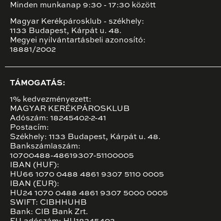
Minden munkanap 9:30 - 17:30 között
Magyar Kerékpárosklub - székhely:
1133 Budapest, Kárpát u. 48.
Megyei nyilvántartásbeli azonosító:
18881/2002
TÁMOGATÁS:
1% kedvezményezett:
MAGYAR KERÉKPÁROSKLUB
Adószám: 18245402-2-41
Postacím:
Székhely: 1133 Budapest, Kárpát u. 48.
Bankszámlaszám:
10700488-48619307-51100005
IBAN (HUF):
HU66 1070 0488 4861 9307 5110 0005
IBAN (EUR):
HU24 1070 0488 4861 9307 5000 0005
SWIFT: CIBHHUHB
Bank: CIB Bank Zrt.