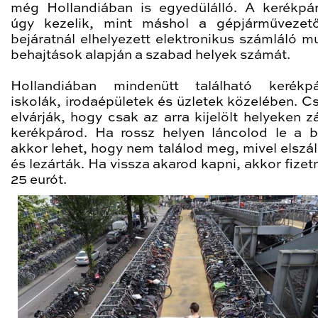
még Hollandiában is egyedülálló. A kerékpá
úgy kezelik, mint máshol a gépjárművezet
bejáratnál elhelyezett elektronikus számláló mu
behajtások alapján a szabad helyek számát.
Hollandiában mindenütt található kerékpá
iskolák, irodaépületek és üzletek közelében. C
elvárják, hogy csak az arra kijelölt helyeken z
kerékpárod. Ha rossz helyen láncolod le a b
akkor lehet, hogy nem találod meg, mivel elszál
és lezárták. Ha vissza akarod kapni, akkor fizet
25 eurót.