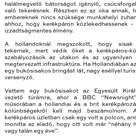
halálmegvető bátorságot igénylő, csúcsforg
való tekerésnek. Részben ez az oka annak, 
embereknek nincs szüksége munkahelyi zuha
ahhoz, hogy kerékpáron közlekedhessenek -
izzadtságmentes élmény.
A hollandoknál megszokott, hogy sisak 
tekernek, mert védik őket a kerékpáros-k
szabályozások az utakon és az ugyanilyen
megtervezett infrastruktúra. Ha Hollandiában a
egy bukósisakos bringást lát, nagy eséllyel turi
versenyző.
Vettem egy bukósisakot az Egyesült Királ
vezető túrámra, ahol a BBC “Newsnight
műsorában a hollandiai és a brit kerékpározá
kölünbségekről kell majd beszámolnom. A
kerékpáros üzletben csak egy volt a polcon, arró
mondta az eladó, hogy ott volt már “néhány 
vagy talán egy éve”.