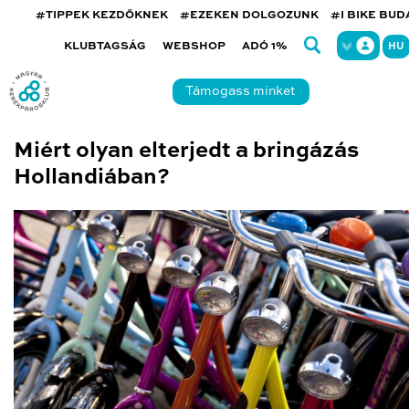
#TIPPEK KEZDŐKNEK
#EZEKEN DOLGOZUNK
#I BIKE BU
KLUBTAGSÁG
WEBSHOP
ADÓ 1%
HU
Támogass minket
Miért olyan elterjedt a bringázás
Hollandiában?