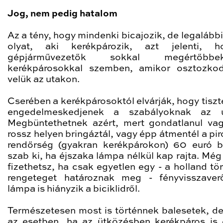
Jog, nem pedig hatalom
Az a tény, hogy mindenki bicajozik, de legalább
olyat, aki kerékpározik, azt jelenti, 
gépjárművezetők sokkal megértőb
kerékpárosokkal szemben, amikor osztozkod
velük az utakon.
Cserében a kerékpárosoktól elvárják, hogy tiszt
engedelmeskedjenek a szabályoknak az u
Megbüntethetnek azért, mert gondatlanul va
rossz helyen bringáztál, vagy épp átmentél a pi
rendőrség (gyakran kerékpárokon) 60 euró b
szab ki, ha éjszaka lámpa nélkül kap rajta. Még
fizethetsz, ha csak egyetlen egy - a holland tö
rengeteget határoznak meg - fényvisszave
lámpa is hiányzik a biciklidről.
Természetesen most is történnek balesetek, d
az esetben, ha az ütközésben kerékpáros is é