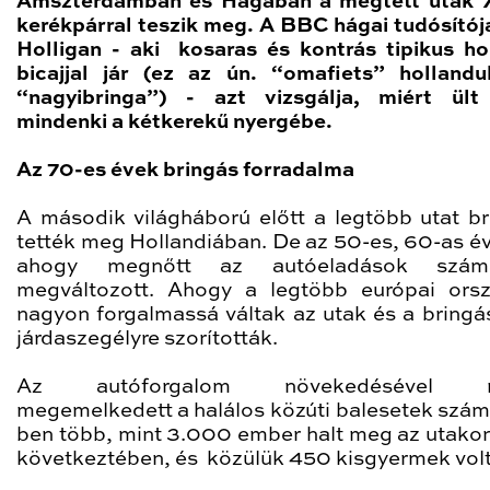
Amszterdamban és Hágában a megtett utak 
kerékpárral teszik meg. A BBC hágai tudósítój
Holligan - aki kosaras és kontrás tipikus ho
bicajjal jár (ez az ún. “omafiets” hollandu
“nagyibringa”) - azt vizsgálja, miért ült
mindenki a kétkerekű nyergébe.
Az 70-es évek bringás forradalma
A második világháború előtt a legtöbb utat br
tették meg Hollandiában. De az 50-es, 60-as é
ahogy megnőtt az autóeladások szá
megváltozott. Ahogy a legtöbb európai ors
nagyon forgalmassá váltak az utak és a bringá
járdaszegélyre szorították.
Az autóforgalom növekedésével n
megemelkedett a halálos közúti balesetek száma
ben több, mint 3.000 ember halt meg az utako
következtében, és közülük 450 kisgyermek volt