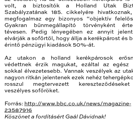
volt, a biztosítók a Holland Utak Bizt
Szabályzatának 185. cikkelyére hivatkoznak
megfogalmaz egy bizonyos “objektív felelős
Gyakran bűnmegállapító törvényként értel
tévesen. Pedig lényegében ez annyit jelen
elvárják a sofőrtől, hogy állja a kerékpárost és bi
érintő pénzügyi kiadások 50%-át.
Az utakon a holland kerékpárosok erős
védettnek érzik magukat, ezáltal az egész
sokkal élvezetesebb. Vannak veszélyek az uta
nagyon ritkán jelentenek ezek nehéz tehergépko
rosszul megtervezett kereszteződéseke
veszélyes sofőröket.
Forrás:
http://www.bbc.co.uk/news/magazine-
23587916
Köszönet a fordításért Gaál Dávidnak!