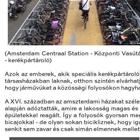
(Amsterdam Centraal Station - Központi Vasút
- kerékpártároló)
Azok az emberek, akik speciális kerékpártároló 
társasházakban laknak, otthon szintén elvárhatj
hogy járművüket a közösségi folyosókon hagyh
A XVI. században az amszterdami házakat szél
alapján adóztatták, amire a lakosság magas és
épületekkel reagált. Így a folyosók gyorsan me
bicajokkal - de olyan sokan bicikliznek, hogy i
senkit sem zavar és csak simán elmennek mellet