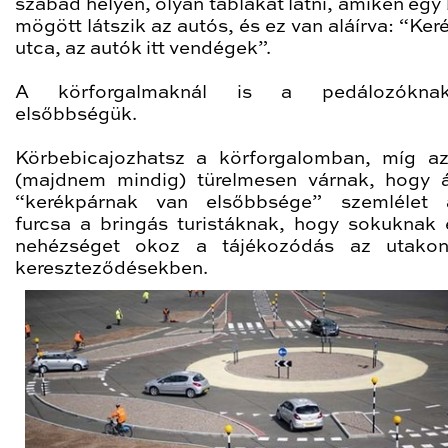
szabad helyen, olyan táblákat látni, amiken egy
mögött látszik az autós, és ez van aláírva: “Ke
utca, az autók itt vendégek”.
A körforgalmaknál is a pedálozókn
elsőbbségük.
Körbebicajozhatsz a körforgalomban, míg a
(majdnem mindig) türelmesen várnak, hogy á
“kerékpárnak van elsőbbsége” szemlélet a
furcsa a bringás turistáknak, hogy sokuknak 
nehézséget okoz a tájékozódás az utako
kereszteződésekben.