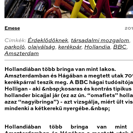
Emese
201
Cimkék:
Érdeklődőknek
,
társadalmi mozgalom
,
parkoló
,
olajválság
,
kerékpár
,
Hollandia
,
BBC
,
Amszterdam
Hollandiában több bringa van mint lakos.
Amszterdamban és Hágában a megtett utak 7
kerékpárral teszik meg. A BBC hágai tudósítój
Holligan - aki &nbsp;kosaras és kontrás tipikus
hollander bicajjal jár (ez az ún. “omafiets” holl
azaz “nagyibringa”) - azt vizsgálja, miért ült vi
mindenki a kétkerekű nyergébe.&nbsp;
Hollandiában több bringa van mint 