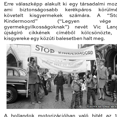
Erre válaszképp alakult ki egy társadalmi mo
ami biztonságosabb kerékpáros körülmé
követelt kisgyermekek számára. A “S
Kindermoord” (“Legyen vé
gyermekgyilkosságoknak”) nevét Vic Lang
újságíró cikkének címéből kölcsönözte, 
kisgyereke egy közúti balesetben halt meg.
A hollandok motorizációban való hitét az 