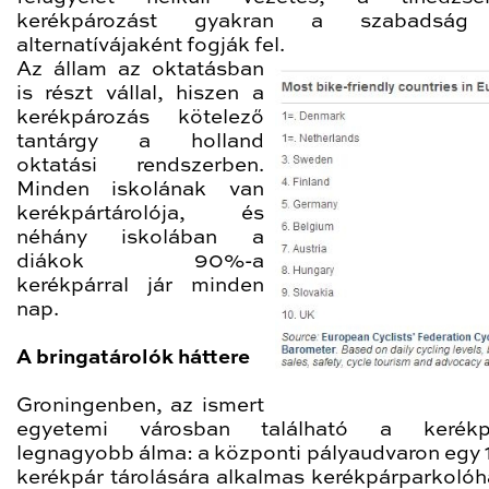
kerékpározást gyakran a szabadság
alternatívájaként fogják fel.
Az állam az oktatásban
is részt vállal, hiszen a
kerékpározás kötelező
tantárgy a holland
oktatási rendszerben.
Minden iskolának van
kerékpártárolója, és
néhány iskolában a
diákok 90%-a
kerékpárral jár minden
nap.
A bringatárolók háttere
Groningenben, az ismert
egyetemi városban található a kerékp
legnagyobb álma: a központi pályaudvaron egy
kerékpár tárolására alkalmas kerékpárparkolóh