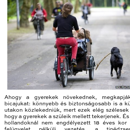
Ahogy a gyerekek növekednek, megkapják
bicajukat: könnyebb és biztonságosabb is a kü
utakon közlekedniük, mert ezek elég szélesek
hogy a gyerekek a szüleik mellett tekerjenek. És
hollandoknál nem engdélyezett 18 éves kor 
felügyelet nélküli vezetés, a tinédzs