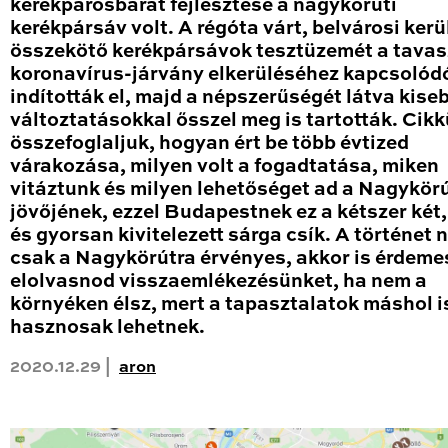
kerékpárosbarát fejlesztése a nagykörúti
kerékpársáv volt. A régóta várt, belvárosi kerü
összekötő kerékpársávok tesztüzemét a tavas
koronavírus-járvány elkerüléséhez kapcsolód
indították el, majd a népszerűségét látva kise
változtatásokkal ősszel meg is tartották. Cik
összefoglaljuk, hogyan ért be több évtized
várakozása, milyen volt a fogadtatása, miken
vitáztunk és milyen lehetőséget ad a Nagykör
jövőjének, ezzel Budapestnek ez a kétszer két
és gyorsan kivitelezett sárga csík. A történet
csak a Nagykörútra érvényes, akkor is érdeme
elolvasnod visszaemlékezésünket, ha nem a
környéken élsz, mert a tapasztalatok máshol i
hasznosak lehetnek.
2020.12.29 |
aron