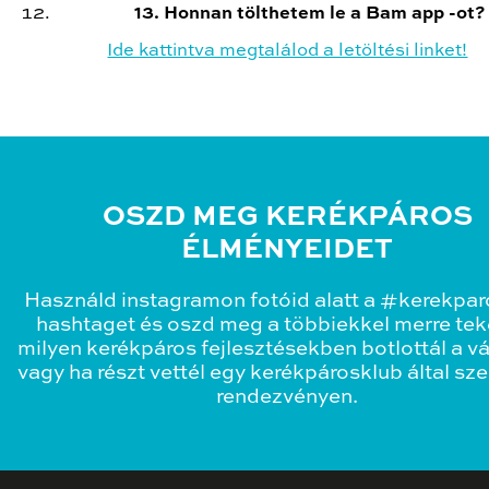
13. Honnan tölthetem le a Bam app -ot?
Ide kattintva megtalálod a letöltési linket!
OSZD MEG KERÉKPÁROS
ÉLMÉNYEIDET
Használd instagramon fotóid alatt a #kerekpa
hashtaget és oszd meg a többiekkel merre teke
milyen kerékpáros fejlesztésekben botlottál a v
vagy ha részt vettél egy kerékpárosklub által sz
rendezvényen.