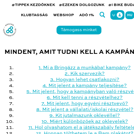
#TIPPEK KEZDŐKNEK
#EZEKEN DOLGOZUNK
#I BIKE BU
KLUBTAGSÁG
WEBSHOP
ADÓ 1%
HU
Támogass minket
MINDENT, AMIT TUDNI KELL A KAMPÁ
1. Mi a Bringázz a munkába! kampány?
2. Kik szervezik?
3. Hogyan lehet csatlakozni?
4. Mit jelent a kampány teljesítése?
5. Mit jelent, hogy a kampányban való részvé
6. Mit kell tenni a részvételhez?
7. Mit jelent, hogy egyéni résztvevő?
8. Mit jelent a vállalati/iskolai részvétel?
9. Kit jutalmazunk oklevéllel?
10. Miért különbözőek az oklevelek?
11. Hol olvashatom el a játékszabály feltétel
12. Honnan tölthetem le a Bam plakátot?