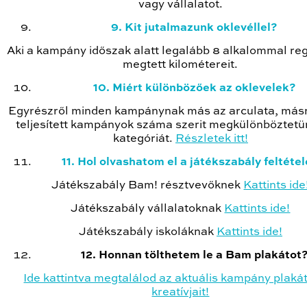
vagy vállalatot.
9. Kit jutalmazunk oklevéllel?
Aki a kampány időszak alatt legalább 8 alkalommal reg
megtett kilométereit.
10. Miért különbözőek az oklevelek?
Egyrészről minden kampánynak más az arculata, másr
teljesített kampányok száma szerit megkülönböztetü
kategóriát.
Részletek itt!
11. Hol olvashatom el a játékszabály feltétel
Játékszabály Bam! résztvevőknek
Kattints ide
Játékszabály vállalatoknak
Kattints ide!
Játékszabály iskoláknak
Kattints ide!
12. Honnan tölthetem le a Bam plakátot
Ide kattintva megtalálod az aktuális kampány plakát
kreatívjait!