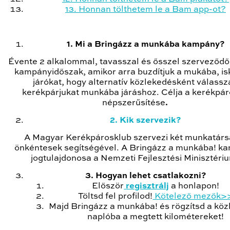
13. Honnan tölthetem le a Bam app-ot?
1. Mi a Bringázz a munkába kampány?
Évente 2 alkalommal, tavasszal és ősszel szerveződő
kampányidőszak, amikor arra buzdítjuk a mukába, i
járókat, hogy alternatív közlekedésként válassz
kerékpárjukat munkába járáshoz. Célja a kerékpá
népszerűsítése
.
2. Kik szervezik?
A Magyar Kerékpárosklub szervezi két munkatárs
önkéntesek segítségével. A Bringázz a munkába! k
jogtulajdonosa a Nemzeti Fejlesztési Minisztéri
3. Hogyan lehet csatlakozni?
Először
regisztrálj
a honlapon!
Töltsd fel profilod!
Kötelező mezők>
Majd Bringázz a munkába! és rögzítsd a köz
naplóba a megtett kilométereket!