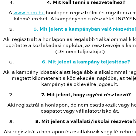
4. Mit kell tenni a részvételhez?
A
www.bam.hu
honlapon regisztrálni és rögzíteni a 
kilométereket. A kampányban a részvétel INGYE
5. Mit jelent a kampányban való részvéte
Aki regisztrált a honlapon és legalább 1 alkalommal ki
rögzítette a közlekedési naplóba, az résztvevője a k
(DE nem teljesítője!)
6. Mit jelent a kampány teljesítése?
Aki a kampány időszak alatt legalább 8 alkalommal reg
megtett kilométereit a közlekedési naplóba, az telje
kampányt és oklevélre jogosult.
7. Mit jelent, hogy egyéni résztvevő?
Aki regisztrál a honlapon, de nem csatlakozik vagy ho
csapatot vagy vállalatot/iskolát.
8. Mit jelent a vállalati/iskolai részvétel
Aki regisztrál a honlapon és csatlakozik vagy létrehoz