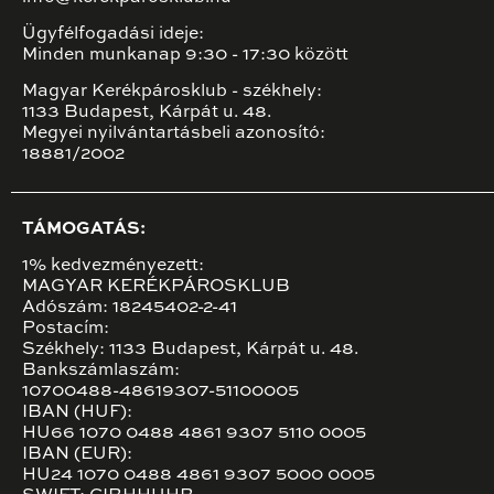
Ügyfélfogadási ideje:
Minden munkanap 9:30 - 17:30 között
Magyar Kerékpárosklub - székhely:
1133 Budapest, Kárpát u. 48.
Megyei nyilvántartásbeli azonosító:
18881/2002
TÁMOGATÁS:
1% kedvezményezett:
MAGYAR KERÉKPÁROSKLUB
Adószám: 18245402-2-41
Postacím:
Székhely: 1133 Budapest, Kárpát u. 48.
Bankszámlaszám:
10700488-48619307-51100005
IBAN (HUF):
HU66 1070 0488 4861 9307 5110 0005
IBAN (EUR):
HU24 1070 0488 4861 9307 5000 0005