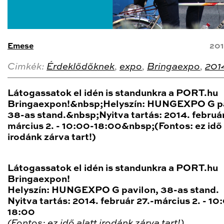
Emese
201
Cimkék:
Érdeklődőknek
,
expo
,
Bringaexpo
,
201
Látogassatok el idén is standunkra a PORT.hu
Bringaexpon!&nbsp;Helyszín: HUNGEXPO G pa
38-as stand.&nbsp;Nyitva tartás: 2014. február
március 2. - 10:00-18:00&nbsp;(Fontos: ez idő 
irodánk zárva tart!)
Látogassatok el idén is standunkra a PORT.hu
Bringaexpon!
Helyszín: HUNGEXPO G pavilon, 38-as stand.
Nyitva tartás: 2014. február 27.-március 2. - 10
18:00
(Fontos: ez idő alatt irodánk zárva tart!)