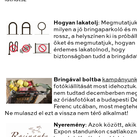
Hogyan lakatolj
: Megmutatju
milyen a jó bringaparkoló és m
rossz, a helyszínen ki is próbá
őket és megmutatjuk, hogyan
érdemes lakatolnod, hogy
biztonságban tudd a bringádat
Bringával boltba
kampányun
fotókiállítását most idehoztuk
nem tudtad decemberben meg
az óriásfotókat a budapesti D
Ferenc utcában, most megteh
Ne mulaszd el ezt a vissza nem térő alkalmat!
Nyeremény
: Azok között, akik
Expon standunkon csatlakoz