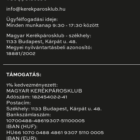
info@kerekparosklub.hu
Ügyfélfogadási ideje:
Minden munkanap 9:30 - 17:30 között
Magyar Kerékpárosklub - székhely:
1133 Budapest, Kárpát u. 48.
Megyei nyilvántartásbeli azonosító:
18881/2002
TÁMOGATÁS:
1% kedvezményezett:
MAGYAR KERÉKPÁROSKLUB
Adószám: 18245402-2-41
Postacím:
Székhely: 1133 Budapest, Kárpát u. 48.
Bankszámlaszám:
10700488-48619307-51100005
IBAN (HUF):
HU66 1070 0488 4861 9307 5110 0005
IBAN (EUR):