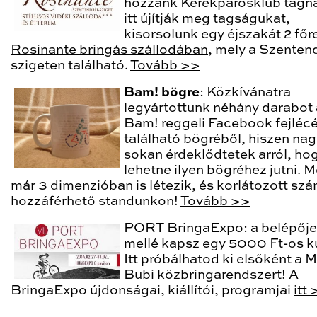
hozzánk Kerékpárosklub tagn
itt újítják meg tagságukat,
kisorsolunk egy éjszakát 2 főr
Rosinante bringás szállodában
, mely a Szentend
szigeten található.
Tovább >>
Bam! bögre
: Közkívánatra
legyártottunk néhány darabot 
Bam! reggeli Facebook fejléc
található bögréből, hiszen na
sokan érdeklődtetek arról, ho
lehetne ilyen bögréhez jutni. 
már 3 dimenzióban is létezik, és korlátozott sz
hozzáférhető standunkon!
Tovább >>
PORT BringaExpo: a belépőj
mellé kapsz egy 5000 Ft-os k
Itt próbálhatod ki elsőként a
Bubi közbringarendszert! A
BringaExpo újdonságai, kiállítói, programjai
itt