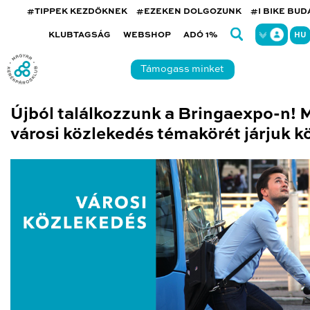
#TIPPEK KEZDŐKNEK
#EZEKEN DOLGOZUNK
#I BIKE BU
KLUBTAGSÁG
WEBSHOP
ADÓ 1%
HU
Támogass minket
Újból találkozzunk a Bringaexpo-n! 
városi közlekedés témakörét járjuk kö