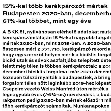
15%-kal több kerékpározót mértek
Budapesten 2020-ban, decemberb
61%-kal többet, mint egy éve
A BKK öt, nyilvánosan elérhető adatokat mut
kerékpárszámlálóján 15 %-kal nagyobb forga
mértek 2020-ban, mint 2019-ben. A 2020-ban
összesen mért 2.771.710. kerékpározó rekord a
hogy egyszerre öt helyen mérik a biciklis forga
bicikliutak és sávok aszfaltjába telepített det
felett még télen is többen kerékpároztak: a 20
decemberi biciklis forgalmat már 2020 decem
közepén túlszárnyalták a budapestiek, a brin
forgalom télen nőtt leginkább 2019-hez képest
Csepelre vezető Weiss Manfréd úton mérték a
legnagyobb éves (26%-os) növekedést, a bud
rakparton pedig 2020-ban mértek először 1 mil
több kerékpározót számoltak. Munkanapokon 