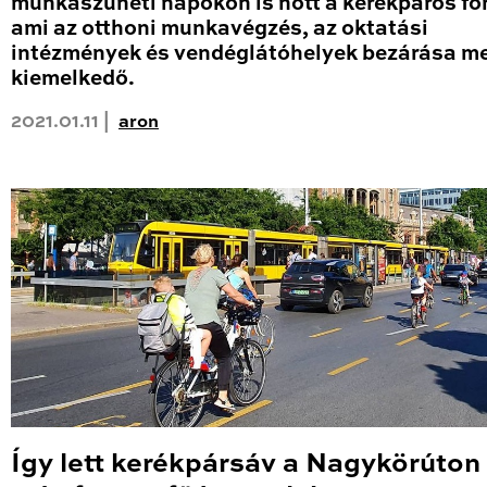
munkaszüneti napokon is nőtt a kerékpáros fo
ami az otthoni munkavégzés, az oktatási
intézmények és vendéglátóhelyek bezárása me
kiemelkedő.
2021.01.11 |
aron
Így lett kerékpársáv a Nagykörúton