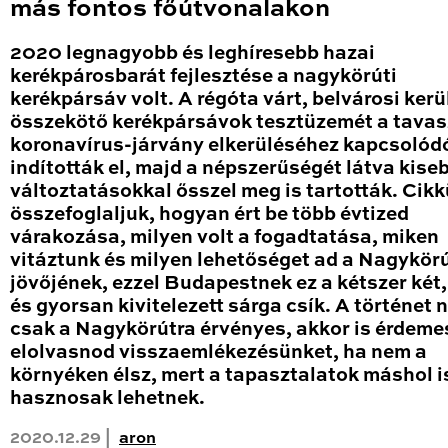
más fontos főútvonalakon
2020 legnagyobb és leghíresebb hazai
kerékpárosbarát fejlesztése a nagykörúti
kerékpársáv volt. A régóta várt, belvárosi kerü
összekötő kerékpársávok tesztüzemét a tavas
koronavírus-járvány elkerüléséhez kapcsolód
indították el, majd a népszerűségét látva kise
változtatásokkal ősszel meg is tartották. Cik
összefoglaljuk, hogyan ért be több évtized
várakozása, milyen volt a fogadtatása, miken
vitáztunk és milyen lehetőséget ad a Nagykör
jövőjének, ezzel Budapestnek ez a kétszer két
és gyorsan kivitelezett sárga csík. A történet
csak a Nagykörútra érvényes, akkor is érdeme
elolvasnod visszaemlékezésünket, ha nem a
környéken élsz, mert a tapasztalatok máshol i
hasznosak lehetnek.
2020.12.29 |
aron