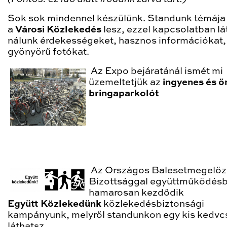
Sok sok mindennel készülünk. Standunk témája
a
Városi Közlekedés
lesz, ezzel kapcsolatban lá
nálunk érdekességeket, hasznos információkat,
gyönyörű fotókat.
Az Expo bejáratánál ismét mi
üzemeltetjük az
ingyenes és ő
bringaparkolót
Az Országos Balesetmegelőz
Bizottsággal együttműködés
hamarosan kezdődik
Együtt Közlekedünk
közlekedésbiztonsági
kampányunk, melyről standunkon egy kis kedvcs
láthatsz