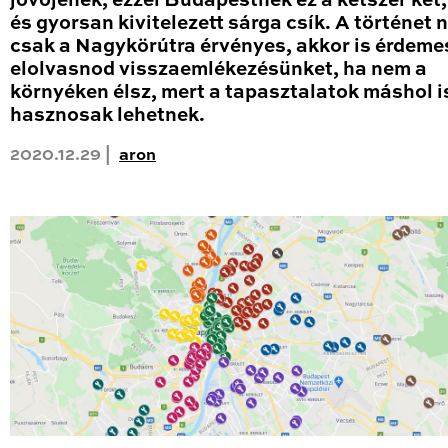
jövőjének, ezzel Budapestnek ez a kétszer két
és gyorsan kivitelezett sárga csík. A történet
csak a Nagykörútra érvényes, akkor is érdeme
elolvasnod visszaemlékezésünket, ha nem a
környéken élsz, mert a tapasztalatok máshol i
hasznosak lehetnek.
2020.12.29 |
aron