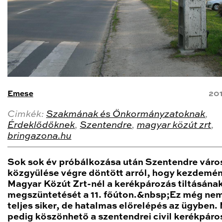
Emese
20
Cimkék:
Szakmának és Önkormányzatoknak
,
Érdeklődőknek
,
Szentendre
,
magyar közút zrt
,
bringazona.hu
Sok sok év próbálkozása után Szentendre váro
közgyűlése végre döntött arról, hogy kezdemén
Magyar Közút Zrt-nél a kerékpározás tiltásána
megszüntetését a 11. főúton.&nbsp;Ez még nem
teljes siker, de hatalmas előrelépés az ügyben.
pedig köszönhető a szentendrei civil kerékpár