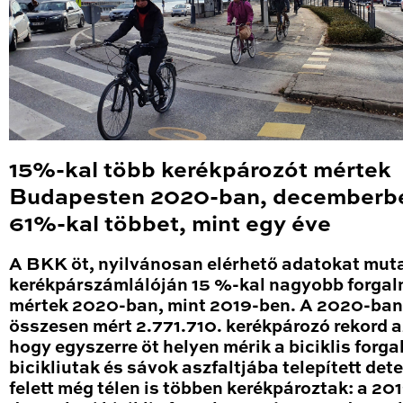
15%-kal több kerékpározót mértek
Budapesten 2020-ban, decemberb
61%-kal többet, mint egy éve
A BKK öt, nyilvánosan elérhető adatokat mut
kerékpárszámlálóján 15 %-kal nagyobb forga
mértek 2020-ban, mint 2019-ben. A 2020-ban
összesen mért 2.771.710. kerékpározó rekord a
hogy egyszerre öt helyen mérik a biciklis forga
bicikliutak és sávok aszfaltjába telepített det
felett még télen is többen kerékpároztak: a 20