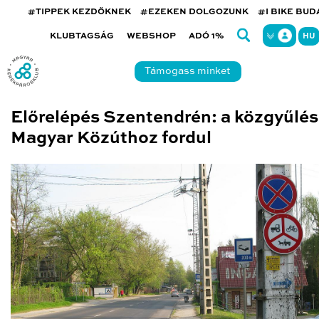
#TIPPEK KEZDŐKNEK
#EZEKEN DOLGOZUNK
#I BIKE BU
KLUBTAGSÁG
WEBSHOP
ADÓ 1%
HU
Támogass minket
Előrelépés Szentendrén: a közgyűlés
Magyar Közúthoz fordul