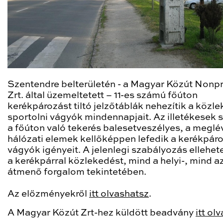
Szentendre belterületén - a Magyar Közút Nonpr
Zrt. által üzemeltetett – 11-es számú főúton
kerékpározást tiltó jelzőtáblák nehezítik a közl
sportolni vágyók mindennapjait. Az illetékesek s
a főúton való tekerés balesetveszélyes, a meglé
hálózati elemek kellőképpen lefedik a kerékpáro
vágyók igényeit. A jelenlegi szabályozás ellehete
a kerékpárral közlekedést, mind a helyi-, mind a
átmenő forgalom tekintetében.
Az előzményekről
itt olvashatsz
.
A Magyar Közút Zrt-hez küldött beadvány
itt ol