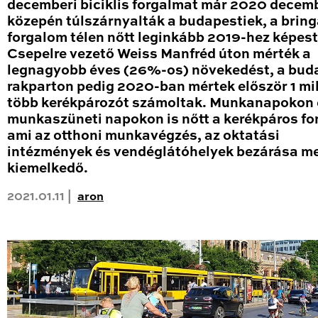
decemberi biciklis forgalmat már 2020 decem
közepén túlszárnyalták a budapestiek, a brin
forgalom télen nőtt leginkább 2019-hez képest
Csepelre vezető Weiss Manfréd úton mérték a
legnagyobb éves (26%-os) növekedést, a bud
rakparton pedig 2020-ban mértek először 1 mil
több kerékpározót számoltak. Munkanapokon 
munkaszüneti napokon is nőtt a kerékpáros fo
ami az otthoni munkavégzés, az oktatási
intézmények és vendéglátóhelyek bezárása me
kiemelkedő.
2021.01.11 |
aron