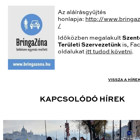
Az aláírásgyűjtés
honlapja:
http://www.bringa
/
Időközben megalakult
Szent
Területi Szervezetünk
is, Fa
oldalukat
itt tudod követni
.
VISSZA A HÍRE
KAPCSOLÓDÓ HÍREK