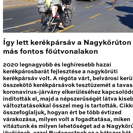
Így lett kerékpársáv a Nagykörúton
más fontos főútvonalakon
2020 legnagyobb és leghíresebb hazai
kerékpárosbarát fejlesztése a nagykörúti
kerékpársáv volt. A régóta várt, belvárosi kerü
összekötő kerékpársávok tesztüzemét a tavas
koronavírus-járvány elkerüléséhez kapcsolód
indították el, majd a népszerűségét látva kise
változtatásokkal ősszel meg is tartották. Cik
összefoglaljuk, hogyan ért be több évtized
várakozása, milyen volt a fogadtatása, miken
vitáztunk és milyen lehetőséget ad a Nagykör