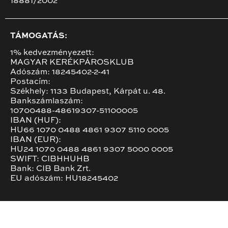
18881/2002
TÁMOGATÁS:
1% kedvezményezett:
MAGYAR KERÉKPÁROSKLUB
Adószám: 18245402-2-41
Postacím:
Székhely: 1133 Budapest, Kárpát u. 48.
Bankszámlaszám:
10700488-48619307-51100005
IBAN (HUF):
HU66 1070 0488 4861 9307 5110 0005
IBAN (EUR):
HU24 1070 0488 4861 9307 5000 0005
SWIFT: CIBHHUHB
Bank: CIB Bank Zrt.
EU adószám: HU18245402