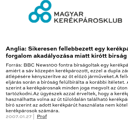
Anglia: Sikeresen fellebbezett egy kerékp
forgalom akadályozása miatt kirótt birság 
Forrás: BBC News100 fontra bírságoltak egy kerékpá
amiért a sáv közepén kerékpározott, ezzel a dupla z
átlépésére kényszerítve az őt előző járműveket.A fel
eljárás során a bíróság felülbírálta a korábbi ítéletet. 
szerint a kerékpárosnak minden joga megvolt az úton
tartózkodni.Az ügyészek azzal érveltek, hogy a keré
használhatta volna az út túloldalán található kerékpá
bíró szerint az adott kerékpárút használata nem köte
kerékpárosok számára.
2007.01.27 |
Prof