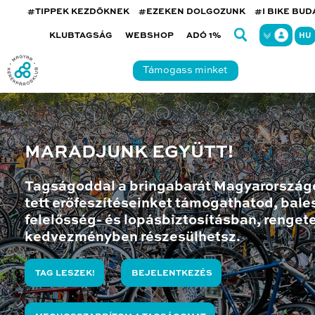
#TIPPEK KEZDŐKNEK
#EZEKEN DOLGOZUNK
#I BIKE BU
KLUBTAGSÁG
WEBSHOP
ADÓ 1%
HU
Támogass minket
MARADJUNK EGYÜTT!
Tagságoddal a bringabarát Magyarország
tett erőfeszítéseinket támogathatod, bales
felelősség- és lopásbiztosításban, renget
kedvezményben részesülhetsz.
TAG LESZEK!
BEJELENTKEZÉS