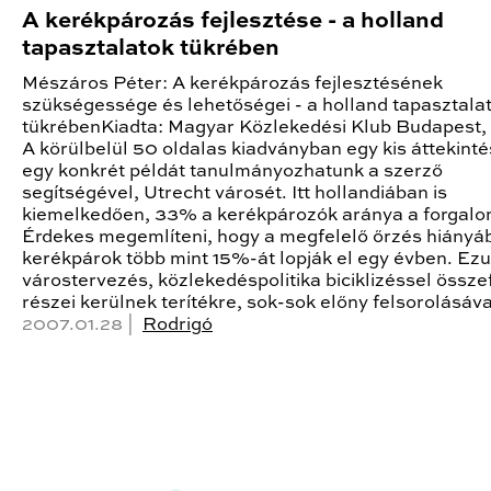
A kerékpározás fejlesztése - a holland
tapasztalatok tükrében
Mészáros Péter: A kerékpározás fejlesztésének
szükségessége és lehetőségei - a holland tapasztala
tükrébenKiadta: Magyar Közlekedési Klub Budapest
A körülbelül 50 oldalas kiadványban egy kis áttekinté
egy konkrét példát tanulmányozhatunk a szerző
segítségével, Utrecht városét. Itt hollandiában is
kiemelkedően, 33% a kerékpározók aránya a forgal
Érdekes megemlíteni, hogy a megfelelő őrzés hiányá
kerékpárok több mint 15%-át lopják el egy évben. Ezu
várostervezés, közlekedéspolitika biciklizéssel össz
részei kerülnek terítékre, sok-sok előny felsorolásáva
2007.01.28 |
Rodrigó