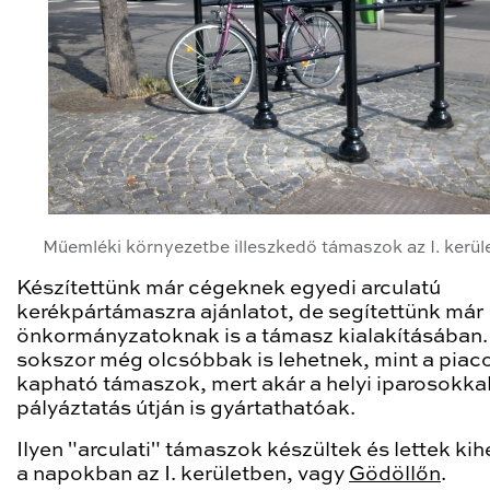
Műemléki környezetbe illeszkedő támaszok az I. kerü
Készítettünk már cégeknek egyedi arculatú
kerékpártámaszra ajánlatot, de segítettünk már
önkormányzatoknak is a támasz kialakításában
sokszor még olcsóbbak is lehetnek, mint a piac
kapható támaszok, mert akár a helyi iparosokka
pályáztatás útján is gyártathatóak.
Ilyen "arculati" támaszok készültek és lettek ki
a napokban az I. kerületben, vagy
Gödöllőn
.