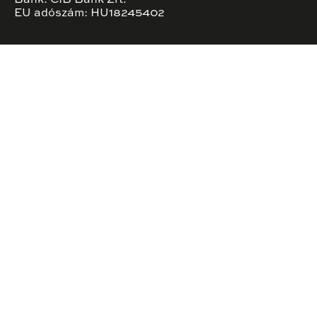
EU adószám: HU18245402