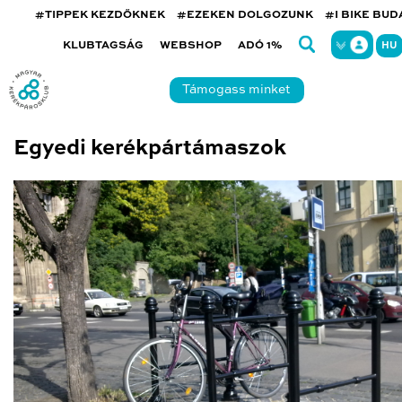
#TIPPEK KEZDŐKNEK
#EZEKEN DOLGOZUNK
#I BIKE BU
KLUBTAGSÁG
WEBSHOP
ADÓ 1%
HU
Támogass minket
Egyedi kerékpártámaszok