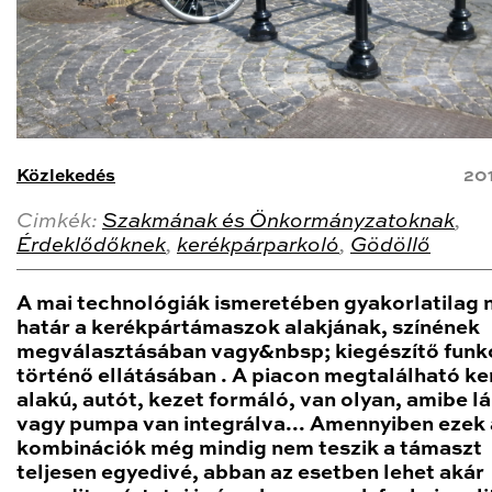
Közlekedés
20
Cimkék:
Szakmának és Önkormányzatoknak
,
Érdeklődőknek
,
kerékpárparkoló
,
Gödöllő
A mai technológiák ismeretében gyakorlatilag 
határ a kerékpártámaszok alakjának, színének
megválasztásában vagy&nbsp; kiegészítő funk
történő ellátásában . A piacon megtalálható k
alakú, autót, kezet formáló, van olyan, amibe l
vagy pumpa van integrálva... Amennyiben ezek 
kombinációk még mindig nem teszik a támaszt
teljesen egyedivé, abban az esetben lehet akár