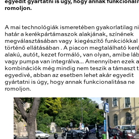
egyedit gyártatni is úgy, hogy annak funkcionali
romoljon.
A mai technológiák ismeretében gyakorlatilag n
határ a kerékpártámaszok alakjának, színének
megválasztásában vagy kiegészítő funkciókkal
történő ellátásában . A piacon megtalálható ker
alakú, autót, kezet formáló, van olyan, amibe lá
vagy pumpa van integrálva... Amennyiben ezek 
kombinációk még mindig nem teszik a támaszt t
egyedivé, abban az esetben lehet akár egyedit
gyártatni is úgy, hogy annak funkcionalitása ne
romoljon.