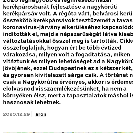
2020 legnagyobb és leghíresebb hazai
kerékpárosbarát fejlesztése a nagykörúti
kerékpársáv volt. A régóta várt, belvárosi kerü
összekötő kerékpársávok tesztüzemét a tavas
koronavírus-járvány elkerüléséhez kapcsolód
indították el, majd a népszerűségét látva kise
változtatásokkal ősszel meg is tartották. Cik
összefoglaljuk, hogyan ért be több évtized
várakozása, milyen volt a fogadtatása, miken
vitáztunk és milyen lehetőséget ad a Nagykör
jövőjének, ezzel Budapestnek ez a kétszer két
és gyorsan kivitelezett sárga csík. A történet
csak a Nagykörútra érvényes, akkor is érdeme
elolvasnod visszaemlékezésünket, ha nem a
környéken élsz, mert a tapasztalatok máshol i
hasznosak lehetnek.
2020.12.29 |
aron