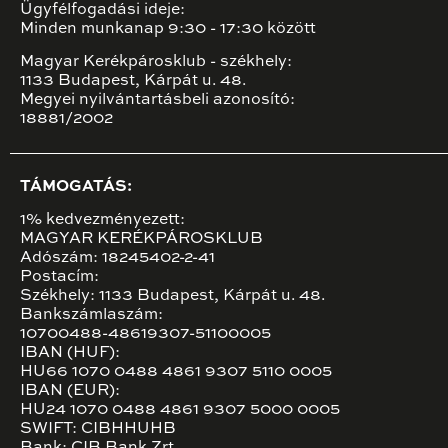
Ügyfélfogadási ideje:
Minden munkanap 9:30 - 17:30 között
Magyar Kerékpárosklub - székhely:
1133 Budapest, Kárpát u. 48.
Megyei nyilvántartásbeli azonosító:
18881/2002
TÁMOGATÁS:
1% kedvezményezett:
MAGYAR KERÉKPÁROSKLUB
Adószám: 18245402-2-41
Postacím:
Székhely: 1133 Budapest, Kárpát u. 48.
Bankszámlaszám:
10700488-48619307-51100005
IBAN (HUF):
HU66 1070 0488 4861 9307 5110 0005
IBAN (EUR):
HU24 1070 0488 4861 9307 5000 0005
SWIFT: CIBHHUHB
Bank: CIB Bank Zrt.