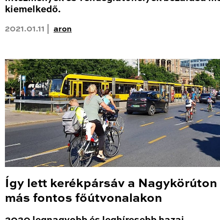
kiemelkedő.
2021.01.11 |
aron
Így lett kerékpársáv a Nagykörúton
más fontos főútvonalakon