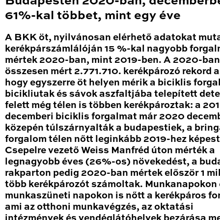
Budapesten 2020-ban, decemberb
61%-kal többet, mint egy éve
A BKK öt, nyilvánosan elérhető adatokat mut
kerékpárszámlálóján 15 %-kal nagyobb forga
mértek 2020-ban, mint 2019-ben. A 2020-ban
összesen mért 2.771.710. kerékpározó rekord a
hogy egyszerre öt helyen mérik a biciklis forga
bicikliutak és sávok aszfaltjába telepített det
felett még télen is többen kerékpároztak: a 20
decemberi biciklis forgalmat már 2020 decem
közepén túlszárnyalták a budapestiek, a brin
forgalom télen nőtt leginkább 2019-hez képest
Csepelre vezető Weiss Manfréd úton mérték a
legnagyobb éves (26%-os) növekedést, a bud
rakparton pedig 2020-ban mértek először 1 mil
több kerékpározót számoltak. Munkanapokon 
munkaszüneti napokon is nőtt a kerékpáros fo
ami az otthoni munkavégzés, az oktatási
intézmények és vendéglátóhelyek bezárása me