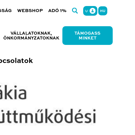
GSÁG
WEBSHOP
ADÓ 1%
HU
VÁLLALATOKNAK,
TÁMOGASS
ÖNKORMÁNYZATOKNAK
MINKET
pcsolatok