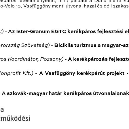
kpáros létesítményeket, mint például a Duna menti Eur
o-Velo 13, Vasfüggöny menti útvonal hazai és déli szakas
) -
Az Ister-Granum EGTC kerékpáros fejlesztési e
rország Szövetség) -
Biciklis turizmus a magyar-s
os Koordinátor, Pozsony) -
A kerékpározás fejlesz
nprofit Kft.) -
A Vasfüggöny kerékpárút projekt -
-
A szlovák-magyar határ kerékpáros útvonalaianak