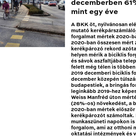
decemberben 61%
mint egy éve
A BKK öt, nyilvánosan el
mutató kerékpárszámláló
forgalmat mértek 2020-ba
2020-ban összesen mért 2
kerékpározó rekord azóta
helyen mérik a biciklis for
és sávok aszfaltjába tele
felett még télen is többe
2019 decemberi biciklis 
december közepén túlszár
budapestiek, a bringás fo
leginkább 2019-hez képes
Weiss Manfréd úton mért
(26%-os) növekedést, a b
2020-ban mértek először 1
kerékpározót számoltak
munkaszüneti napokon is 
forgalom, ami az otthoni
oktatási intézmények és 