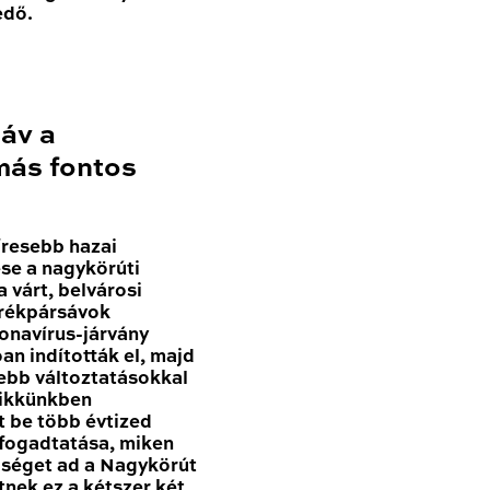
edő.
sáv a
más fontos
resebb hazai
se a nagykörúti
 várt, belvárosi
erékpársávok
onavírus-járvány
n indították el, majd
sebb változtatásokkal
Cikkünkben
t be több évtized
 fogadtatása, miken
tőséget ad a Nagykörút
nek ez a kétszer két,