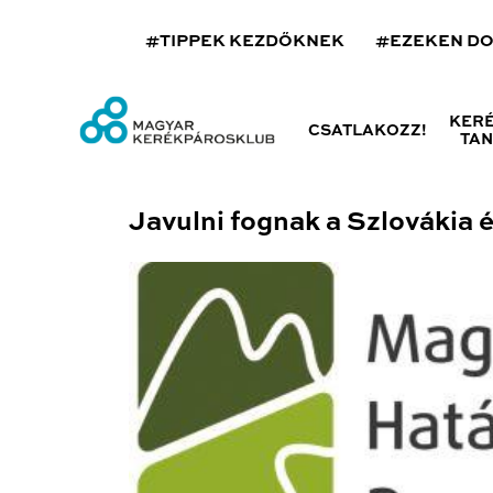
#TIPPEK KEZDŐKNEK
#EZEKEN D
KER
CSATLAKOZZ!
TA
Javulni fognak a Szlovákia 