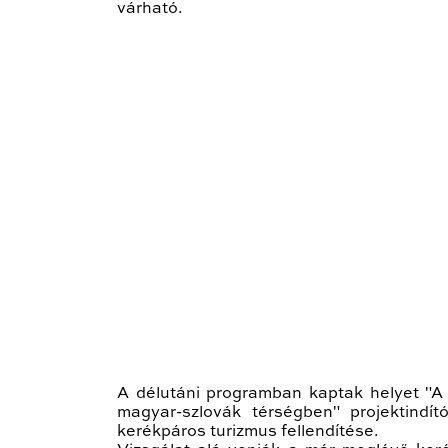
várható.
A délutáni programban kaptak helyet "A f
magyar-szlovák térségben" projektindít
kerékpáros turizmus fellendítése.