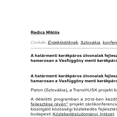
Radics Miklós
Cimkék:
Érdeklődőknek
,
Szlovákia
,
konfer
A határmenti kerékpáros útvonalak fejlesz
hamarosan a Vasfüggöny menti kerékpáros
A határmenti kerékpáros útvonalak fejlesz
hamarosan a Vasfüggöny menti kerékpáros
Paton (Szlovákia), a TransHUSK projekt k
A délelőtti programban a 2012-ben kezdő
fejlesztése révén”
projekt zárókonferenciá
kiszolgáló közösségi közlekedés fejlesztés
budapesti
Közlekedéstudományi Intézet
.