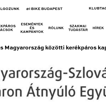
KLUBTA
OLGOZUNK
#I BIKE BUDAPEST
ESEMÉNYEK
ÉKPÁROS
SZAKMAI
ÉS
RÓLUNK
HÍREK
NÁCSOK
TUDÁSTÁR
KAMPÁNYOK
és Magyarország közötti kerékpáros ka