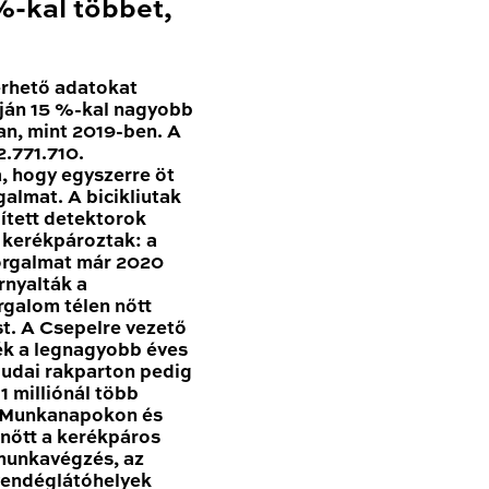
-kal többet,
érhető adatokat
ján 15 %-kal nagyobb
n, mint 2019-ben. A
.771.710.
, hogy egyszerre öt
galmat. A bicikliutak
pített detektorok
n kerékpároztak: a
forgalmat már 2020
nyalták a
rgalom télen nőtt
t. A Csepelre vezető
ék a legnagyobb éves
udai rakparton pedig
 milliónál több
. Munkanapokon és
nőtt a kerékpáros
 munkavégzés, az
vendéglátóhelyek