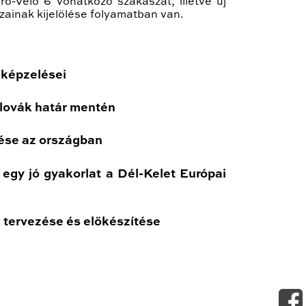
o-Velo 6 vonatkozó szakaszát, illetve új
zainak kijelölése folyamatban van.
lképzelései
zlovák határ mentén
tése az országban
 egy jó gyakorlat a Dél-Kelet Európai
 tervezése és előkészítése