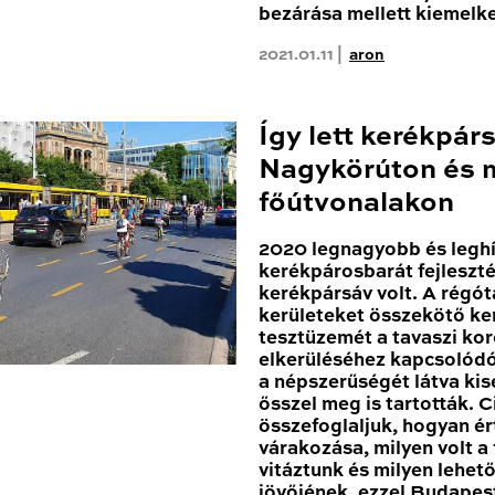
bezárása mellett kiemelk
2021.01.11 |
aron
Így lett kerékpár
Nagykörúton és 
főútvonalakon
2020 legnagyobb és leghí
kerékpárosbarát fejleszté
kerékpársáv volt. A régóta
kerületeket összekötő k
tesztüzemét a tavaszi kor
elkerüléséhez kapcsolódóa
a népszerűségét látva ki
ősszel meg is tartották. 
összefoglaljuk, hogyan ér
várakozása, milyen volt a
vitáztunk és milyen lehe
jövőjének, ezzel Budapest