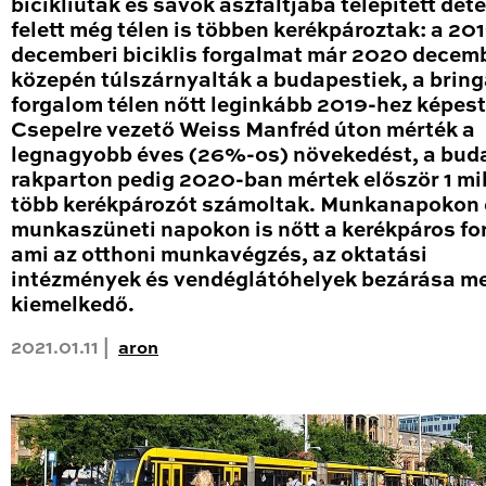
bicikliutak és sávok aszfaltjába telepített det
felett még télen is többen kerékpároztak: a 20
decemberi biciklis forgalmat már 2020 decem
közepén túlszárnyalták a budapestiek, a brin
forgalom télen nőtt leginkább 2019-hez képest
Csepelre vezető Weiss Manfréd úton mérték a
legnagyobb éves (26%-os) növekedést, a bud
rakparton pedig 2020-ban mértek először 1 mil
több kerékpározót számoltak. Munkanapokon 
munkaszüneti napokon is nőtt a kerékpáros fo
ami az otthoni munkavégzés, az oktatási
intézmények és vendéglátóhelyek bezárása me
kiemelkedő.
2021.01.11 |
aron