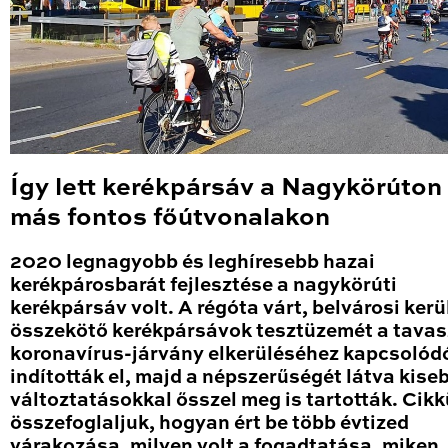
Így lett kerékpársáv a Nagykörúton
más fontos főútvonalakon
2020 legnagyobb és leghíresebb hazai
kerékpárosbarát fejlesztése a nagykörúti
kerékpársáv volt. A régóta várt, belvárosi kerü
összekötő kerékpársávok tesztüzemét a tavas
koronavírus-járvány elkerüléséhez kapcsolód
indították el, majd a népszerűségét látva kise
változtatásokkal ősszel meg is tartották. Cik
összefoglaljuk, hogyan ért be több évtized
várakozása, milyen volt a fogadtatása, miken