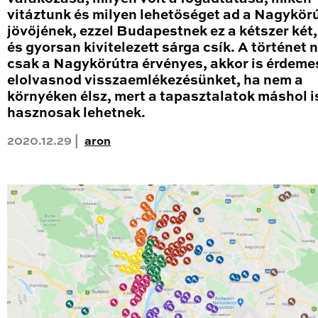
vitáztunk és milyen lehetőséget ad a Nagykör
jövőjének, ezzel Budapestnek ez a kétszer két
és gyorsan kivitelezett sárga csík. A történet
csak a Nagykörútra érvényes, akkor is érdeme
elolvasnod visszaemlékezésünket, ha nem a
környéken élsz, mert a tapasztalatok máshol i
hasznosak lehetnek.
2020.12.29 |
aron