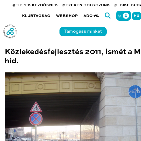
#TIPPEK KEZDŐKNEK
#EZEKEN DOLGOZUNK
#I BIKE BU
KLUBTAGSÁG
WEBSHOP
ADÓ 1%
HU
Támogass minket
Közlekedésfejlesztés 2011, ismét a M
híd.