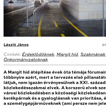
László János
20
Cimkék:
Érdeklődőknek
,
Margit híd
,
Szakmának
Önkormányzatoknak
A Margit híd átépítése évek óta témája fórumai
többnyire azért, mert a tervezés első pillanatát
látjuk, nem igazán érvényesülnek a XXI. század
közlekedésszakmai elvek. A korszerű elvek szer
városi közlekedésben a közösségi közlekedésn
kerékpárnak és a gyaloglásnak van prioritása, 
a személygépjárműveknek (ami persze nem jelen