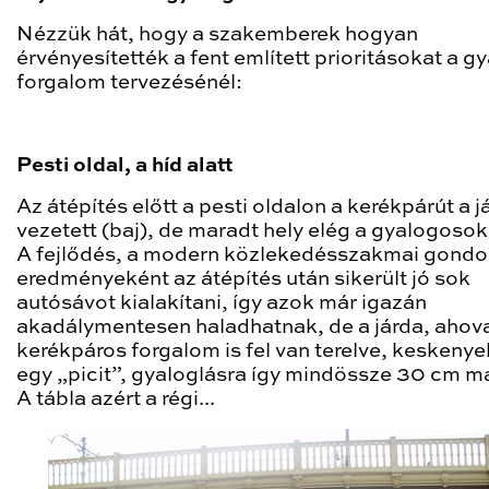
Nézzük hát, hogy a szakemberek hogyan
érvényesítették a fent említett prioritásokat a g
forgalom tervezésénél:
Pesti oldal, a híd alatt
Az átépítés előtt a pesti oldalon a kerékpárút a j
vezetett (baj), de maradt hely elég a gyalogosok
A fejlődés, a modern közlekedésszakmai gond
eredményeként az átépítés után sikerült jó sok
autósávot kialakítani, így azok már igazán
akadálymentesen haladhatnak, de a járda, ahov
kerékpáros forgalom is fel van terelve, keskenye
egy „picit”, gyaloglásra így mindössze 30 cm m
A tábla azért a régi...