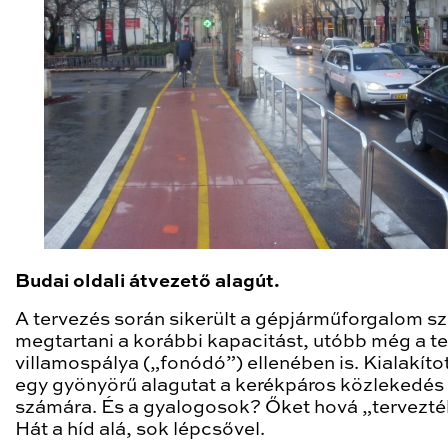
Budai oldali átvezető alagút.
A tervezés során sikerült a gépjárműforgalom s
megtartani a korábbi kapacitást, utóbb még a te
villamospálya („fonódó”) ellenében is. Kialakíto
egy gyönyörű alagutat a kerékpáros közlekedés
számára. És a gyalogosok? Őket hová „tervezt
Hát a híd alá, sok lépcsővel.