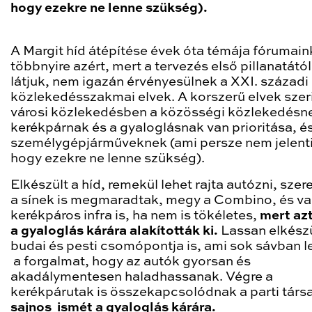
hogy ezekre ne lenne szükség).
A Margit híd átépítése évek óta témája fórumain
többnyire azért, mert a tervezés első pillanatátó
látjuk, nem igazán érvényesülnek a XXI. századi
közlekedésszakmai elvek. A korszerű elvek szeri
városi közlekedésben a közösségi közlekedésne
kerékpárnak és a gyaloglásnak van prioritása, é
személygépjárműveknek (ami persze nem jelenti
hogy ezekre ne lenne szükség).
Elkészült a híd, remekül lehet rajta autózni, sze
a sínek is megmaradtak, megy a Combino, és v
kerékpáros infra is, ha nem is tökéletes,
mert az
a gyaloglás kárára alakították ki.
Lassan elkészü
budai és pesti csomópontja is, ami sok sávban l
a forgalmat, hogy az autók gyorsan és
akadálymentesen haladhassanak. Végre a
kerékpárutak is összekapcsolódnak a parti társa
sajnos
ismét a gyaloglás kárára.