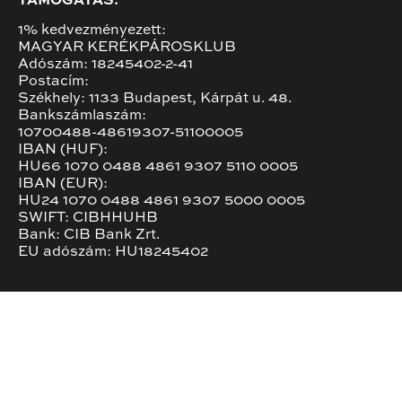
TÁMOGATÁS:
1% kedvezményezett:
MAGYAR KERÉKPÁROSKLUB
Adószám: 18245402-2-41
Postacím:
Székhely: 1133 Budapest, Kárpát u. 48.
Bankszámlaszám:
10700488-48619307-51100005
IBAN (HUF):
HU66 1070 0488 4861 9307 5110 0005
IBAN (EUR):
HU24 1070 0488 4861 9307 5000 0005
SWIFT: CIBHHUHB
Bank: CIB Bank Zrt.
EU adószám: HU18245402