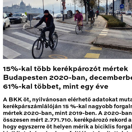
15%-kal több kerékpározót mértek
Budapesten 2020-ban, decemberb
61%-kal többet, mint egy éve
A BKK öt, nyilvánosan elérhető adatokat mut
kerékpárszámlálóján 15 %-kal nagyobb forga
mértek 2020-ban, mint 2019-ben. A 2020-ban
összesen mért 2.771.710. kerékpározó rekord a
hogy egyszerre öt helyen mérik a biciklis forga