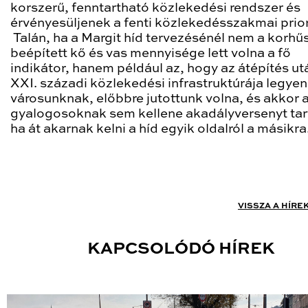
korszerű, fenntartható közlekedési rendszer és
érvényesüljenek a fenti közlekedésszakmai prior
Talán, ha a Margit híd tervezésénél nem a korhű
beépített kő és vas mennyisége lett volna a fő
indikátor, hanem például az, hogy az átépítés ut
XXI. századi közlekedési infrastruktúrája legyen
városunknak, előbbre jutottunk volna, és akkor 
gyalogosoknak sem kellene akadályversenyt tar
ha át akarnak kelni a híd egyik oldalról a másikra
VISSZA A HÍRE
KAPCSOLÓDÓ HÍREK