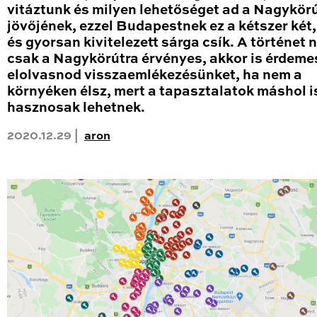
vitáztunk és milyen lehetőséget ad a Nagykör
jövőjének, ezzel Budapestnek ez a kétszer két
és gyorsan kivitelezett sárga csík. A történet
csak a Nagykörútra érvényes, akkor is érdeme
elolvasnod visszaemlékezésünket, ha nem a
környéken élsz, mert a tapasztalatok máshol i
hasznosak lehetnek.
2020.12.29 |
aron