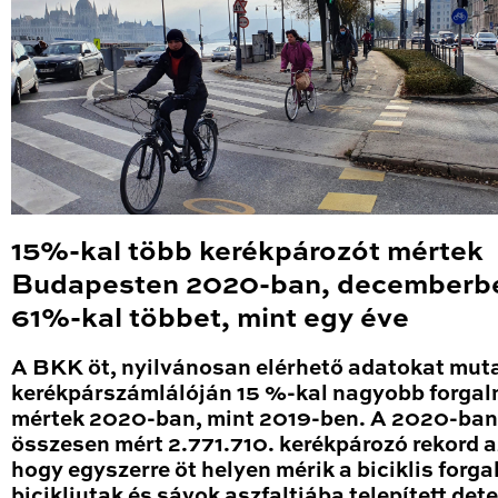
15%-kal több kerékpározót mértek
Budapesten 2020-ban, decemberb
61%-kal többet, mint egy éve
A BKK öt, nyilvánosan elérhető adatokat mut
kerékpárszámlálóján 15 %-kal nagyobb forga
mértek 2020-ban, mint 2019-ben. A 2020-ban
összesen mért 2.771.710. kerékpározó rekord a
hogy egyszerre öt helyen mérik a biciklis forga
bicikliutak és sávok aszfaltjába telepített det