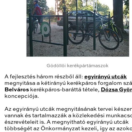
Gödöllői kerékpártámaszok
A fejlesztés három részből áll:
egyirányú utcák
megnyitása a kétirányú kerékpáros forgalom sz
Belváros
kerékpáros-baráttá tétele,
Dózsa Györ
koncepciója.
Az egyirányú utcák megnyitásának tervei késze
vannak és tartalmazzák a közlekedési munkacs
észrevételeit is. A megnyitható egyirányú utcák
többségét az Önkormányzat kezeli, így az azok