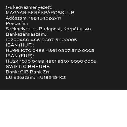
1% kedvezményezett:
MAGYAR KERÉKPÁROSKLUB
Adószám: 18245402-2-41
Postacím:
Székhely: 1133 Budapest, Kárpát u. 48.
Bankszámlaszám:
10700488-48619307-51100005
IBAN (HUF):
HU66 1070 0488 4861 9307 5110 0005
IBAN (EUR):
HU24 1070 0488 4861 9307 5000 0005
SWIFT: CIBHHUHB
Bank: CIB Bank Zrt.
EU adószám: HU18245402