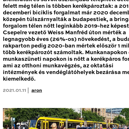
felett még télen is többen kerékpároztak: a 20
decemberi biciklis forgalmat már 2020 decem
közepén túlszárnyalták a budapestiek, a brin
forgalom télen nőtt leginkább 2019-hez képest
Csepelre vezető Weiss Manfréd úton mérték a
legnagyobb éves (26%-os) növekedést, a bud
rakparton pedig 2020-ban mértek először 1 mil
több kerékpározót számoltak. Munkanapokon 
munkaszüneti napokon is nőtt a kerékpáros fo
ami az otthoni munkavégzés, az oktatási
intézmények és vendéglátóhelyek bezárása me
kiemelkedő.
2021.01.11 |
aron