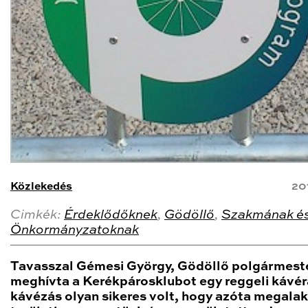
Közlekedés
20
Cimkék:
Érdeklődőknek
,
Gödöllő
,
Szakmának é
Önkormányzatoknak
Tavasszal Gémesi György, Gödöllő polgármest
meghívta a Kerékpárosklubot egy reggeli kávér
kávézás olyan sikeres volt, hogy azóta megalak