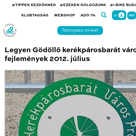
#TIPPEK KEZDŐKNEK
#EZEKEN DOLGOZUNK
#I BIKE BU
KLUBTAGSÁG
WEBSHOP
ADÓ 1%
HU
Támogass minket
Legyen Gödöllő kerékpárosbarát váro
fejlemények 2012. július