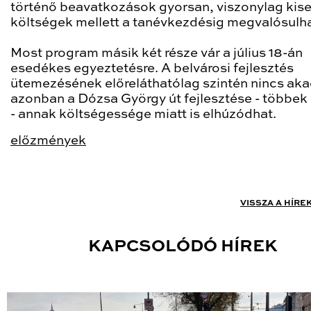
történő beavatkozások gyorsan, viszonylag kis
költségek mellett a tanévkezdésig megvalósulh
Most program másik két része vár a július 18-án
esedékes egyeztetésre. A belvárosi fejlesztés
ütemezésének előreláthatólag szintén nincs aka
azonban a Dózsa György út fejlesztése - többek
- annak költségessége miatt is elhúzódhat.
előzmények
VISSZA A HÍRE
KAPCSOLÓDÓ HÍREK