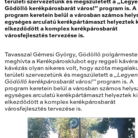
területi szervezetünk és megszületett a „Legy
Gödöllő kerékpárosbarát város!” program is. A
program keretein belül a városban számos hely
egységes arculatú kerékpártámaszt helyeztek k
elkezdődött a komplex kerékpárosbarát
városfejlesztés tervezése is.
Tavasszal Gémesi György, Gödöllő polgármeste
meghívta a Kerékpárosklubot egy reggeli kávéra
kávézás olyan sikeres volt, hogy azóta megalaku
területi szervezetünk és megszületett a
„Legyen
Gödöllő kerékpárosbarát város!”
program is. A
program keretein belül a városban számos helys
egységes arculatú kerékpártámaszt helyeztek ki
elkezdődött a komplex kerékpárosbarát
városfejlesztés tervezése is.