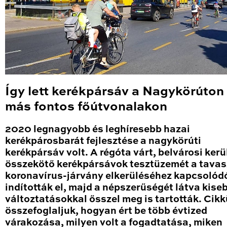
Így lett kerékpársáv a Nagykörúton
más fontos főútvonalakon
2020 legnagyobb és leghíresebb hazai
kerékpárosbarát fejlesztése a nagykörúti
kerékpársáv volt. A régóta várt, belvárosi kerü
összekötő kerékpársávok tesztüzemét a tavas
koronavírus-járvány elkerüléséhez kapcsolód
indították el, majd a népszerűségét látva kise
változtatásokkal ősszel meg is tartották. Cik
összefoglaljuk, hogyan ért be több évtized
várakozása, milyen volt a fogadtatása, miken