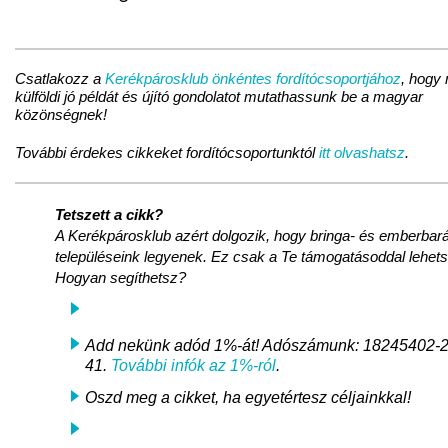
Csatlakozz a
Kerékpárosklub önkéntes fordítócsoportjához
, hogy
külföldi jó példát és újító gondolatot mutathassunk be a magyar
közönségnek!
További érdekes cikkeket fordítócsoportunktól
itt olvashatsz
.
Tetszett a cikk?
A Kerékpárosklub azért dolgozik, hogy bringa- és emberbará
településeink legyenek. Ez csak a Te támogatásoddal lehet
Hogyan segíthetsz?
Add nekünk adód 1%-át! Adószámunk: 18245402-2
41.
További infók az 1%-ról
.
Oszd meg a cikket, ha egyetértesz céljainkkal!