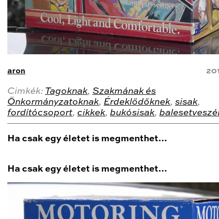
aron
20
Cimkék:
Tagoknak
,
Szakmának és
Önkormányzatoknak
,
Érdeklődőknek
,
sisak
,
fordítócsoport
,
cikkek
,
bukósisak
,
balesetveszé
Ha csak egy életet is megmenthet...
Ha csak egy életet is megmenthet...