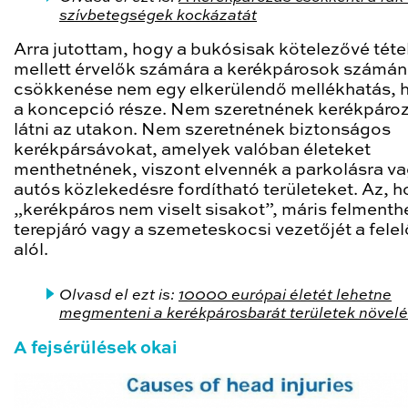
szívbetegségek kockázatát
Arra jutottam, hogy a bukósisak kötelezővé téte
mellett érvelők számára a kerékpárosok számá
csökkenése nem egy elkerülendő mellékhatás,
a koncepció része. Nem szeretnének kerékpáro
látni az utakon. Nem szeretnének biztonságos
kerékpársávokat, amelyek valóban életeket
menthetnének, viszont elvennék a parkolásra v
autós közlekedésre fordítható területeket. Az, h
„kerékpáros nem viselt sisakot”, máris felmenthe
terepjáró vagy a szemeteskocsi vezetőjét a fele
alól.
Olvasd el ezt is:
10000 európai életét lehetne
megmenteni a kerékpárosbarát területek növel
A fejsérülések okai