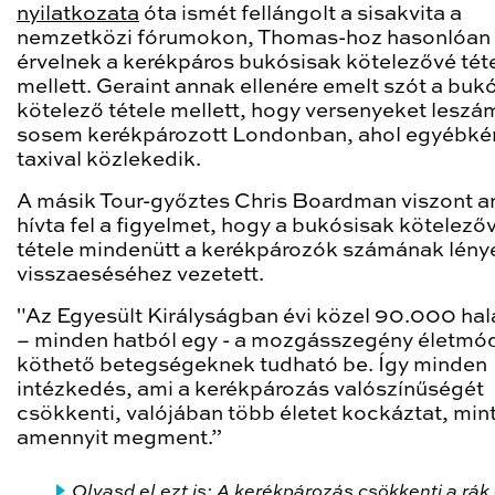
nyilatkozata
óta ismét fellángolt a sisakvita a
nemzetközi fórumokon, Thomas-hoz hasonlóan
érvelnek a kerékpáros bukósisak kötelezővé tét
mellett. Geraint annak ellenére emelt szót a buk
kötelező tétele mellett, hogy versenyeket leszá
sosem kerékpározott Londonban, ahol egyébké
taxival közlekedik.
A másik Tour-győztes Chris Boardman viszont a
hívta fel a figyelmet, hogy a bukósisak kötelező
tétele mindenütt a kerékpározók számának lén
visszaeséséhez vezetett.
"Az
Egyesült Királyságban évi közel 90.000 hal
– minden hatból egy - a mozgásszegény életmó
köthető betegségeknek tudható be. Így minden
intézkedés, ami a kerékpározás valószínűségét
csökkenti, valójában több életet kockáztat, min
amennyit megment.”
Olvasd el ezt is:
A kerékpározás csökkenti a rák 