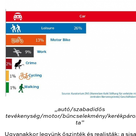
„autó/szabadidős
tevékenység/motor/bűncselekmény/kerékpáro
ta”
Ugyanakkor legyünk őszinték és realisták: a sis