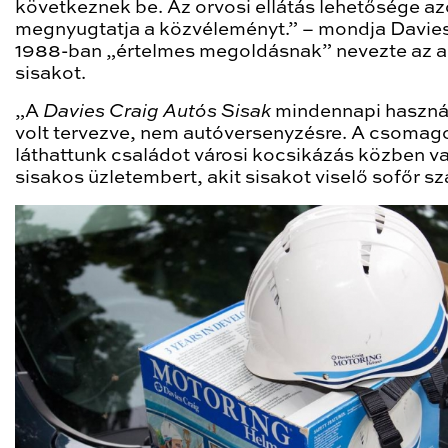
következnek be. Az orvosi ellátás lehetősége a
megnyugtatja a közvéleményt.” – mondja Davies
1988-ban „értelmes megoldásnak” nevezte az a
sisakot.
„A
Davies Craig Autós Sisak
mindennapi haszná
volt tervezve, nem autóversenyzésre. A csomag
láthattunk családot városi kocsikázás közben v
sisakos üzletembert, akit sisakot viselő sofőr szál