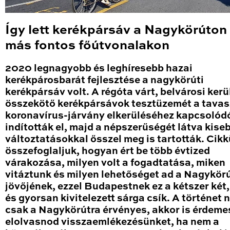
Így lett kerékpársáv a Nagykörúton
más fontos főútvonalakon
2020 legnagyobb és leghíresebb hazai
kerékpárosbarát fejlesztése a nagykörúti
kerékpársáv volt. A régóta várt, belvárosi kerü
összekötő kerékpársávok tesztüzemét a tavas
koronavírus-járvány elkerüléséhez kapcsolód
indították el, majd a népszerűségét látva kise
változtatásokkal ősszel meg is tartották. Cik
összefoglaljuk, hogyan ért be több évtized
várakozása, milyen volt a fogadtatása, miken
vitáztunk és milyen lehetőséget ad a Nagykör
jövőjének, ezzel Budapestnek ez a kétszer két
és gyorsan kivitelezett sárga csík. A történet
csak a Nagykörútra érvényes, akkor is érdeme
elolvasnod visszaemlékezésünket, ha nem a