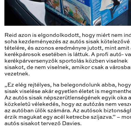
Reid azon is elgondolkodott, hogy miért nem ind
soha kezdeményezés az autós sisak kötelezővé
tételére, és azonos eredményre jutott, mint amit
kerékpárosok esetében is láttuk. A profi autó- v
kerékpárversenyzők sportolás közben viselnek
sisakot, de nem viselnek, amikor csak a városba
vezetnek.
„Ez elég rejtélyes, ha belegondolunk abba, hogy
sisak viselése akár egyetlen életet is megmenth
Az autós sisak népszerűtlenségének egyik oka a
közkeletű vélekedés, hogy az autózás nem vesz
az autóban ülők számára. Az autósok biztonsá
érzik magukat egy acél ketrecbe szíjazva.” – mo
autós sisakot tervező Davies.