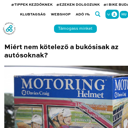
#TIPPEK KEZDŐKNEK
#EZEKEN DOLGOZUNK
#I BIKE BU
KLUBTAGSÁG
WEBSHOP
ADÓ 1%
HU
Támogass minket
Miért nem kötelező a bukósisak az
autósoknak?