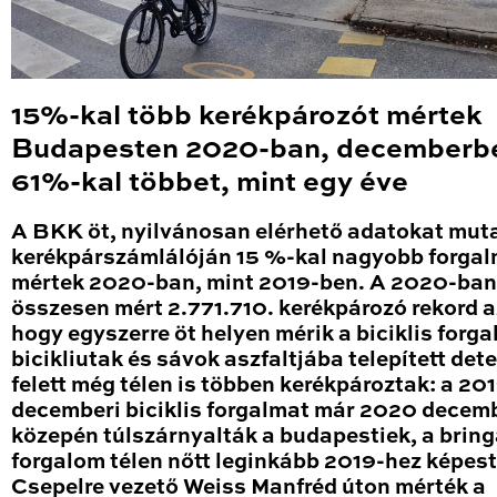
15%-kal több kerékpározót mértek
Budapesten 2020-ban, decemberb
61%-kal többet, mint egy éve
A BKK öt, nyilvánosan elérhető adatokat mut
kerékpárszámlálóján 15 %-kal nagyobb forga
mértek 2020-ban, mint 2019-ben. A 2020-ban
összesen mért 2.771.710. kerékpározó rekord a
hogy egyszerre öt helyen mérik a biciklis forga
bicikliutak és sávok aszfaltjába telepített det
felett még télen is többen kerékpároztak: a 20
decemberi biciklis forgalmat már 2020 decem
közepén túlszárnyalták a budapestiek, a brin
forgalom télen nőtt leginkább 2019-hez képest
Csepelre vezető Weiss Manfréd úton mérték a