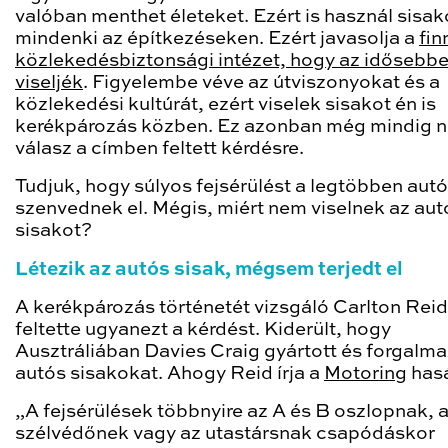
valóban menthet életeket. Ezért is használ sisak
mindenki az építkezéseken. Ezért javasolja a
fin
közlekedésbiztonsági intézet, hogy az idősebbe
viseljék
. Figyelembe véve az útviszonyokat és a
közlekedési kultúrát, ezért viselek sisakot én is
kerékpározás közben. Ez azonban még mindig 
válasz a címben feltett kérdésre.
Tudjuk, hogy súlyos fejsérülést a legtöbben aut
szenvednek el. Mégis, miért nem viselnek az au
sisakot?
Létezik az autós sisak, mégsem terjedt el
A kerékpározás történetét vizsgáló Carlton Reid
feltette ugyanezt a kérdést. Kiderült, hogy
Ausztráliában Davies Craig gyártott és forgalma
autós sisakokat. Ahogy Reid írja a
Motoring
hasá
„A fejsérülések többnyire az A és B oszlopnak, 
szélvédőnek vagy az utastársnak csapódáskor