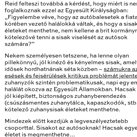
Reid felteszi továbbá a kérdést, hogy miért is n
foglalkoznak ezzel az Egyesült Királyságban:
„Figyelembe véve, hogy az autóbalesetek a fiat
körében vezető halálokká váltak, és hogy a sisa
életeket menthetne, nem kellene a brit kormány
kötelezővé tenni a sisak viselését az autósok
számára?”
Nekem személyesen tetszene, ha lenne olyan
pillekönnyű, jól kinéző és kényelmes sisak, amel
idősek hordhatnának séta közben –
számukra a
esések és fejsérülések kritikus problémát jelent
zuhanyzók szintén problematikusak, napi egy e
halálát okozva az Egyesült Államokban. Hacsak
jól kiépített, biztonságos zuhanyberendezés
(csúszásmentes zuhanytálca, kapaszkodók, stb.
kötelező zuhanysisak életeket menthetne.
Mindezek előtt kezdjük a legveszélyeztetebb
csoporttal. Sisakot az autósoknak! Hacsak egye
életet is megmenthetne…