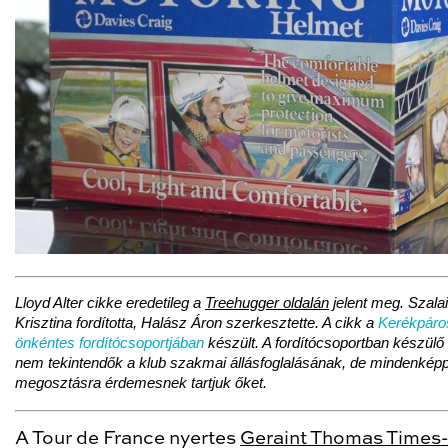
Lloyd Alter cikke eredetileg a
Treehugger oldalán
jelent meg. Szalai
Krisztina
fordította
, Halász Áron szerkesztette. A cikk a
Kerékpáro
önkéntes fordítócsoportjában
készült. A fordítócsoportban készülő
nem tekintendők a klub szakmai állásfoglalásának, de mindenkép
megosztásra érdemesnek tartjuk őket.
A Tour de France nyertes
Geraint Thomas Times-