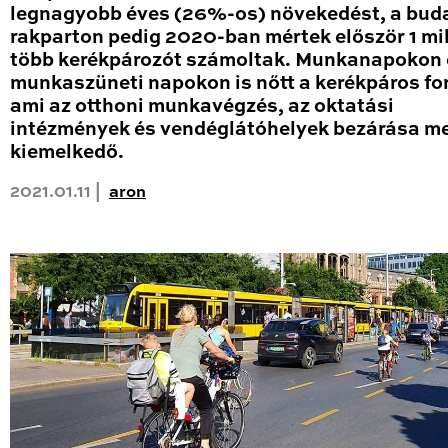
legnagyobb éves (26%-os) növekedést, a bud
rakparton pedig 2020-ban mértek először 1 mil
több kerékpározót számoltak. Munkanapokon 
munkaszüneti napokon is nőtt a kerékpáros fo
ami az otthoni munkavégzés, az oktatási
intézmények és vendéglátóhelyek bezárása me
kiemelkedő.
2021.01.11 |
aron