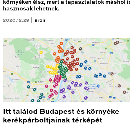
környéken élsz, mert a tapasztalatok máshol i
hasznosak lehetnek.
2020.12.29 |
aron
Itt találod Budapest és környéke
kerékpárboltjainak térképét