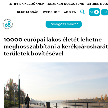
#TIPPEK KEZDŐKNEK
#EZEKEN DOLGOZUNK
#I BIKE BU
KLUBTAGSÁG
WEBSHOP
ADÓ 1%
HU
Támogass minket
10000 európai lakos életét lehetne
meghosszabbítani a kerékpárosbarát
területek bővítésével