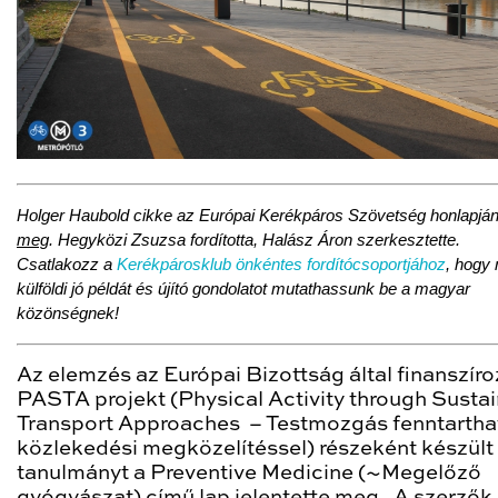
Holger Haubold cikke az Európai Kerékpáros Szövetség honlapjá
meg
. Hegyközi Zsuzsa fordította, Halász Áron szerkesztette.
Csatlakozz a
Kerékpárosklub önkéntes fordítócsoportjához
, hogy
külföldi jó példát és újító gondolatot mutathassunk be a magyar
közönségnek!
Az elemzés az Európai Bizottság által finanszíro
PASTA projekt (Physical Activity through Susta
Transport Approaches – Testmozgás fenntartha
közlekedési megközelítéssel) részeként készült 
tanulmányt a Preventive Medicine (~Megelőző
gyógyászat) című lap jelentette meg. A szerzők