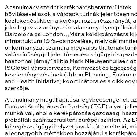
A tanulmány szerint kerékpárosbarát területek
bővítésével azok a városok tudnák jelentősen nö
közlekedésükben a kerékpározás részarányát, a
jelenleg ez az arányszám alacsony. Ilyen példáu
Barcelona és London. „Már a kerékpározásra kij
infrastruktúra 10 %-os növelése, mely cél minden
önkormányzat számára megvalósíthatónak tűnik
valószínűséggel jelentős egészségügyi és gazd
haszonnal járna,” állítja Mark Nieuwenhuijsen az
ISGlobal Várostervezés, Környezet és Egészség
kezdeményezésének (Urban Planning, Environ
and Health Initiative) koordinátora és a cikk egy
szerzője.
A tanulmány megállapításai egybecsengenek az
Európai Kerékpáros Szövetség (ECF) olyan jell
munkáival, ahol a kerékpározás gazdasági hasz
próbálták számszerűsíteni európai szinten. Az E
közegészségügyi helyzet javulását emelte ki, mi
a legnagyobb mértékben hozzájárul a kerékpár