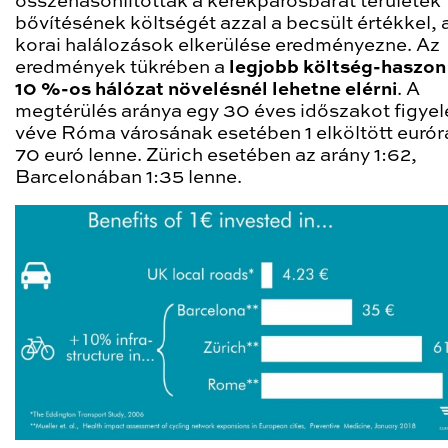
összehasonlították a kerékpárosbarát területek
bővítésének költségét azzal a becsült értékkel, 
korai halálozások elkerülése eredményezne. Az
eredmények tükrében a
legjobb költség-haszon
10 %-os hálózat növelésnél lehetne elérni
. A
megtérülés aránya egy 30 éves időszakot figye
véve Róma városának esetében 1 elköltött eurór
70 euró lenne. Zürich esetében az arány 1:62,
Barcelonában 1:35 lenne.