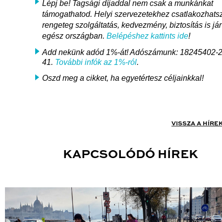
Lépj be! Tagsági díjaddal nem csak a munkánkat
támogathatod. Helyi szervezetekhez csatlakozhats
rengeteg szolgáltatás, kedvezmény, biztosítás is jár
egész országban.
Belépéshez kattints ide
!
Add nekünk adód 1%-át! Adószámunk: 18245402-2
41.
További infók az 1%-ról
.
Oszd meg a cikket, ha egyetértesz céljainkkal!
VISSZA A HÍRE
KAPCSOLÓDÓ HÍREK