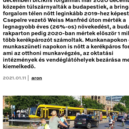
decemberi biciklis forgalmat már 2020 decem
közepén túlszárnyalták a budapestiek, a brin
forgalom télen nőtt leginkább 2019-hez képest
Csepelre vezető Weiss Manfréd úton mérték a
legnagyobb éves (26%-os) növekedést, a bud
rakparton pedig 2020-ban mértek először 1 mil
több kerékpározót számoltak. Munkanapokon 
munkaszüneti napokon is nőtt a kerékpáros fo
ami az otthoni munkavégzés, az oktatási
intézmények és vendéglátóhelyek bezárása me
kiemelkedő.
2021.01.11 |
aron