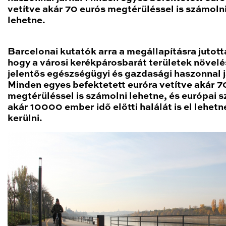
vetítve akár 70 eurós megtérüléssel is számoln
lehetne.
Barcelonai kutatók arra a megállapításra jutott
hogy a városi kerékpárosbarát területek növel
jelentős egészségügyi és gazdasági haszonnal j
Minden egyes befektetett euróra vetítve akár 7
megtérüléssel is számolni lehetne, és európai s
akár 10000 ember idő előtti halálát is el lehetn
kerülni.