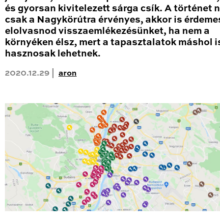
és gyorsan kivitelezett sárga csík. A történet
csak a Nagykörútra érvényes, akkor is érdeme
elolvasnod visszaemlékezésünket, ha nem a
környéken élsz, mert a tapasztalatok máshol i
hasznosak lehetnek.
2020.12.29 |
aron