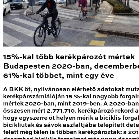
15%-kal több kerékpározót mértek
Budapesten 2020-ban, decemberb
61%-kal többet, mint egy éve
A BKK öt, nyilvánosan elérhető adatokat mut
kerékpárszámlálóján 15 %-kal nagyobb forga
mértek 2020-ban, mint 2019-ben. A 2020-ban
összesen mért 2.771.710. kerékpározó rekord a
hogy egyszerre öt helyen mérik a biciklis forga
bicikliutak és sávok aszfaltjába telepített det
felett még télen is többen kerékpároztak: a 20