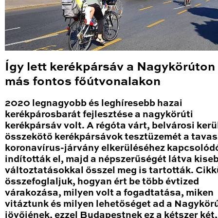
Így lett kerékpársáv a Nagykörúton
más fontos főútvonalakon
2020 legnagyobb és leghíresebb hazai
kerékpárosbarát fejlesztése a nagykörúti
kerékpársáv volt. A régóta várt, belvárosi kerü
összekötő kerékpársávok tesztüzemét a tavas
koronavírus-járvány elkerüléséhez kapcsolód
indították el, majd a népszerűségét látva kise
változtatásokkal ősszel meg is tartották. Cik
összefoglaljuk, hogyan ért be több évtized
várakozása, milyen volt a fogadtatása, miken
vitáztunk és milyen lehetőséget ad a Nagykör
jövőjének, ezzel Budapestnek ez a kétszer két