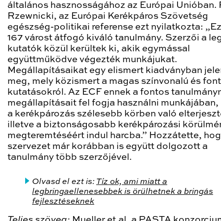
általános hasznosságához az Európai Unióban.
Rzewnicki, az Európai Kerékpáros Szövetség
egészség-politikai referense ezt nyilatkozta: „E
167 várost átfogó kiváló tanulmány. Szerzői a le
kutatók közül kerültek ki, akik egymással
együttműködve végezték munkájukat.
Megállapításaikat egy elismert kiadványban jele
meg, mely közismert a magas színvonalú és fon
kutatásokról. Az ECF ennek a fontos tanulmány
megállapításait fel fogja használni munkájában,
a kerékpározás szélesebb körben való elterjeszt
illetve a biztonságosabb kerékpározási körülm
megteremtéséért indul harcba.” Hozzátette, hog
szervezet már korábban is együtt dolgozott a
tanulmány több szerzőjével.
Olvasd el ezt is:
Tíz ok, ami miatt a
legbringaellenesebbek is örülhetnek a bringás
fejlesztéseknek
Teljes szöveg:
Mueller et.al, a PASTA konzorciu