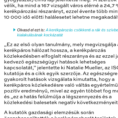
vélik, ha mind a 167 vizsgált város elérné a 24,7
kerékpározási részarányt, ezzel évente több min
10 000 idő előtti halálesetet lehetne megakadál
Olvasd el ezt is:
A kerékpározás csökkenti a rák és szívb
kialakulásának kockázatát
„Ez az első olyan tanulmány, mely megvizsgálja 
kerékpáros hálózat hossza, a kerékpározás
közlekedésben elfoglalt részaránya és az ezzel j
kedvező egészségügyi hatások lehetséges
kapcsolatát,” jelentette ki Natalie Mueller, az I
kutatója és a cikk egyik szerzője. Az egészségre
gyakorolt hatások vizsgálata kimutatta, hogy a
kerékpáros közlekedésre való váltás egyértelm
pozitív eredményű, mivel az egyén többet fog 
és „ez a hatás felülmúlja a légszennyezés és a
közlekedési balesetek negatív következményeit 
A kutatók gazdasági elemzésük során