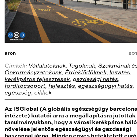
aron
201
Cimkék:
Vállalatoknak
,
Tagoknak
,
Szakmának é
Önkormányzatoknak
,
Érdeklődőknek
,
kutatás
,
kerékpáros fejlesztések
,
gazdasági hatás
,
fordítócsoport
,
fejlesztés
,
egészségügyi hatás
,
egészség
,
cikkek
Az ISGlobal (A globális egészségügy barcelona
intézete) kutatói arra a megállapításra jutottak
tanulmányukban, hogy a városi kerékpáros hál
növelése jelentős egészségügyi és gazdasági
haszonnal járna. Minden egyes befektetett euró