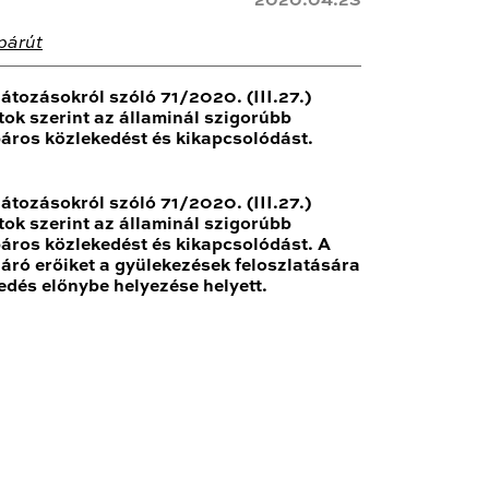
2020.04.23
párút
átozásokról szóló 71/2020. (III.27.)
ok szerint az államinál szigorúbb
páros közlekedést és kikapcsolódást.
átozásokról szóló 71/2020. (III.27.)
ok szerint az államinál szigorúbb
páros közlekedést és kikapcsolódást. A
áró erőiket a gyülekezések feloszlatására
edés előnybe helyezése helyett.