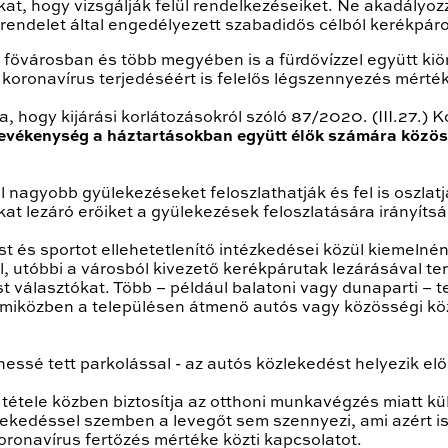
kat, hogy vizsgálják felül rendelkezéseiket. Ne akadályo
nyrendelet által engedélyezett szabadidős célból kerékpá
fővárosban és több megyében is a fürdővízzel együtt kiönt
koronavírus terjedéséért is felelős légszennyezés mérték
a, hogy kijárási korlátozásokról szóló 87/2020. (III.27.)
tevékenység a háztartásokban együtt élők számára közös
nagyobb gyülekezéseket feloszlathatják és fel is oszlat
t lezáró erőiket a gyülekezések feloszlatására irányítsá
t és sportot ellehetetlenítő intézkedései közül kiemelné
, utóbbi a városból kivezető kerékpárutak lezárásával ter
választókat. Több – például balatoni vagy dunaparti – te
 miközben a településen átmenő autós vagy közösségi kö
nessé tett parkolással - az autós közlekedést helyezik el
tétele közben biztosítja az otthoni munkavégzés miatt kül
ekedéssel szemben a levegőt sem szennyezi, ami azért i
oronavírus fertőzés mértéke közti kapcsolatot.