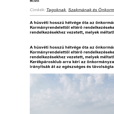
aron
Cimkék:
Tagoknak
,
Szakmának és Önkorm
A húsvéti hosszú hétvége óta az önkormány
Kormányrendelettől eltérő rendelkezéseke
rendelkezésekhez vezetett, melyek méltatl
A húsvéti hosszú hétvége óta az önkormány
Kormányrendelettől eltérő rendelkezéseke
rendelkezésekhez vezetett, melyek méltatl
Kerékpárosklub arra kéri az önkormányzat
irányítsák át az egészséges és távolságta