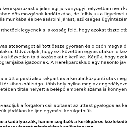
kerékpározást a jelenlegi járványügyi helyzetben nem ko
zabadidős mozgások korlátozása, de felhívjuk a figyelme
lis munkába és bevásárolni járást, szükséges ügyintézést
rthetőek legyenek a lakosság felé, hogy azokat tisztelet
aslatcsomagot állított össze
gyorsan és olcsón megvalósí
alakra. Üdvözöljük, hogy ezt követően egyes utakon elke
 a közvetlen találkozásokat elkerülve. Kérjük, hogy ezek
programjaiba igazodnak. A Kerékpárosklub egy hasonló ja
a előtt a pesti alsó rakpart és a kerületközponti utak me
tér kihasználtsága, több hely nyílna meg az engedélyezett
tében tiltás helyett a belépő emberek száma is könnyen
asoljuk a forgalom csillapítását az úttest gyalogos és 
űk járdákon kelljen egymást kerülgetniük.
ne akadályozzák, hanem segítsék a kerékpáros közlekedé