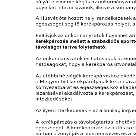
súlyát elismerve kérjük az önkormányzato
ügyeiket intézni kívánók, illetve a kormá
A Húsvét óta hozott helyi rendelkezések a 
egészséget segítő kerékpározás helyett a 
Felhívjuk az önkormányzatok figyelmét arr
kerékpározás mellett a szabadidős sport
távolságot tartva folytatható
.
Az önkormányzatok és hatóságok az ennél 
hatóságokat, hogy a kerékpáros útvonalaka
Az utóbbi hétvégék kerékpáros közlekedés
a Megyeri-híd kerékpárútjának lezárásával
környezetbarát és egészséges közlekedést 
lezárásával akadályozta a kerékpározást,
intézkedéseket.
Az ilyen intézkedések – az államilag ingye
A kerékpározás a távolságtartás lehetővé 
egészséget. A kerékpározás az autós közl
sorban bizonyítják a légszennyezés és a k