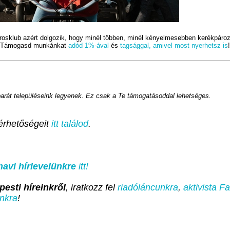
rosklub azért dolgozik, hogy minél többen, minél kényelmesebben kerékpáro
Támogasd munkánkat
adód 1%-ával
és
tagsággal, amivel most nyerhetsz is
!
barát településeink legyenek. Ez csak a Te támogatásoddal lehetséges.
érhetőségeit
itt találod
.
havi hírlevelünkre
itt!
esti híreinkről
, iratkozz fel
riadóláncunkra
,
aktivista 
nkra
!