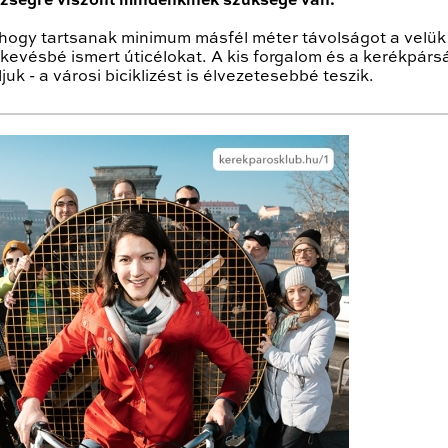
észségre viszont mindenkinek szüksége van.
 hogy tartsanak minimum másfél méter távolságot a velük
evésbé ismert úticélokat. A kis forgalom és a kerékpársá
juk - a városi biciklizést is élvezetesebbé teszik.