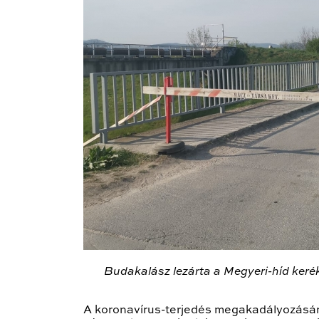
Budakalász lezárta a Megyeri-híd kerék
A koronavírus-terjedés megakadályozásán