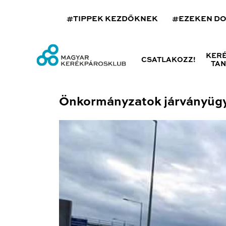
#TIPPEK KEZDŐKNEK
#EZEKEN D
KER
CSATLAKOZZ!
TA
Önkormányzatok járványügyi