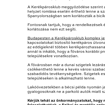
A Kerékpárosklub meggyőződése szerint a 
helyzet romlása esetén érthető lenne a s
Spanyolországban sem korlátozták a bicik
Fontosnak tartjuk, hogy a rendelkezések é
korlátozása nem ezt segíti.
Budapesten a Kerékpárosklub komplex jav
kapcsolatokat biztosító kerékpáros útvon
az eddigieknél többen kerékpározhassanak
annál is inkább, hogy a főváros korábbi 
településekre vonatkozóan.
A fővárosban már a dunai szigetek lezárás
csökkenthető lenne a kevés városi szabad 
szabadidős tevékenységekre. Szigetek ese
településeken is alkalmazható lenne.
Lakóövezetekben a bécsi példa nyomán jav
gyalogosoknak ne a parkoló autók miatt sz
Kérjük tehát az önkormányzatokat, hogy 