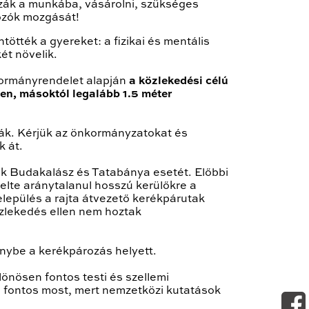
zzák a munkába, vásárolni, szükséges
rozók mozgását!
ötték a gyereket: a fizikai és mentális
ét növelik.
 Kormányrendelet alapján
a közlekedési célú
en, másoktól legalább 1.5 méter
ják. Kérjük az önkormányzatokat és
k át.
nk Budakalász és Tatabánya esetét. Előbbi
elte aránytalanul hosszú kerülőkre a
lepülés a rajta átvezető kerékpárutak
zlekedés ellen nem hoztak
őnybe a kerékpározás helyett.
önösen fontos testi és szellemi
s fontos most, mert nemzetközi kutatások