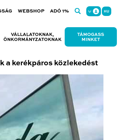
GSÁG
WEBSHOP
ADÓ 1%
HU
VÁLLALATOKNAK,
TÁMOGASS
ÖNKORMÁNYZATOKNAK
MINKET
k a kerékpáros közlekedést