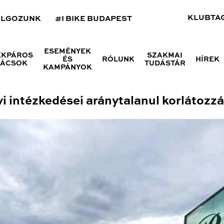
KLUBTA
OLGOZUNK
#I BIKE BUDAPEST
ESEMÉNYEK
ÉKPÁROS
SZAKMAI
ÉS
RÓLUNK
HÍREK
NÁCSOK
TUDÁSTÁR
KAMPÁNYOK
 intézkedései aránytalanul korlátozzá