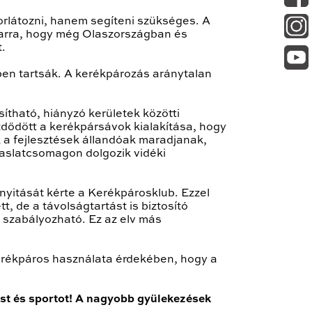
rlátozni, hanem segíteni szükséges. A
t arra, hogy még Olaszországban és
.
ben tartsák. A kerékpározás aránytalan
tható, hiányzó kerületek közötti
zdődött a kerékpársávok kialakítása, hogy
 a fejlesztések állandóak maradjanak,
vaslatcsomagon dolgozik vidéki
gnyitását kérte a Kerékpárosklub. Ezzel
, de a távolságtartást is biztosító
 szabályozható. Ez az elv más
kerékpáros használata érdekében, hogy a
st és sportot! A nagyobb gyülekezések