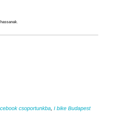
zhassanak.
Facebook csoportunkba
,
I bike Budapest