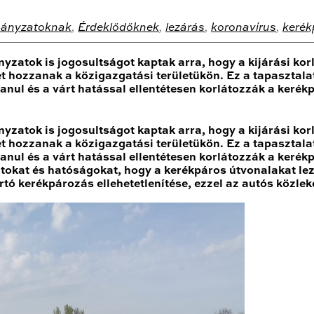
ányzatoknak
,
Érdeklődőknek
,
lezárás
,
koronavírus
,
kerék
zatok is jogosultságot kaptak arra, hogy a kijárási korl
t hozzanak a közigazgatási területükön. Ez a tapasztalat
anul és a várt hatással ellentétesen korlátozzák a kerék
zatok is jogosultságot kaptak arra, hogy a kijárási korl
t hozzanak a közigazgatási területükön. Ez a tapasztalat
anul és a várt hatással ellentétesen korlátozzák a kerék
okat és hatóságokat, hogy a kerékpáros útvonalakat lez
rtó kerékpározás ellehetetlenítése, ezzel az autós közlek