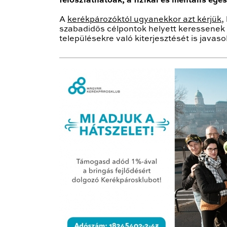
feloszlathatóak, a fizikai és mentális eg
A
kerékpározóktól ugyanekkor azt kérjük
,
szabadidős célpontok helyett keressenek k
településekre való kiterjesztését is javasol