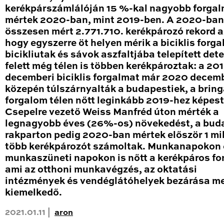
kerékpárszámlálóján 15 %-kal nagyobb forga
mértek 2020-ban, mint 2019-ben. A 2020-ban
összesen mért 2.771.710. kerékpározó rekord a
hogy egyszerre öt helyen mérik a biciklis forga
bicikliutak és sávok aszfaltjába telepített det
felett még télen is többen kerékpároztak: a 20
decemberi biciklis forgalmat már 2020 decem
közepén túlszárnyalták a budapestiek, a brin
forgalom télen nőtt leginkább 2019-hez képest
Csepelre vezető Weiss Manfréd úton mérték a
legnagyobb éves (26%-os) növekedést, a bud
rakparton pedig 2020-ban mértek először 1 mil
több kerékpározót számoltak. Munkanapokon 
munkaszüneti napokon is nőtt a kerékpáros fo
ami az otthoni munkavégzés, az oktatási
intézmények és vendéglátóhelyek bezárása me
kiemelkedő.
2021.01.11 |
aron