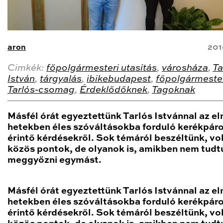
aron
201
Cimkék:
főpolgármesteri utasítás
,
városháza
,
Ta
István
,
tárgyalás
,
ibikebudapest
,
főpolgármeste
Tarlós-csomag
,
Érdeklődőknek
,
Tagoknak
Másfél órát egyeztettünk Tarlós Istvánnal az el
hetekben éles szóváltásokba forduló kerékpár
érintő kérdésekről. Sok témáról beszéltünk, vo
közös pontok, de olyanok is, amikben nem tudt
meggyőzni egymást.
Másfél órát egyeztettünk Tarlós Istvánnal az el
hetekben éles szóváltásokba forduló kerékpár
érintő kérdésekről. Sok témáról beszéltünk, vo