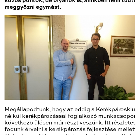
közös pontok, de olyanok is, amikben nem tudt
meggyőzni egymást.
Megállapodtunk, hogy az eddig a Kerékpároskl
nélkül kerékpározással foglalkozó munkacsopo
következő ülésen már részt veszünk. Itt részlete
fogunk érvelni a kerékpározás fejlesztése mellet