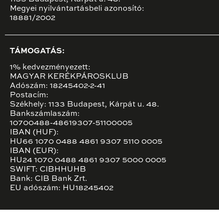
Megyei nyilvántartásbeli azonosító:
18881/2002
TÁMOGATÁS:
1% kedvezményezett:
MAGYAR KERÉKPÁROSKLUB
Adószám: 18245402-2-41
Postacím:
Székhely: 1133 Budapest, Kárpát u. 48.
Bankszámlaszám:
10700488-48619307-51100005
IBAN (HUF):
HU66 1070 0488 4861 9307 5110 0005
IBAN (EUR):
HU24 1070 0488 4861 9307 5000 0005
SWIFT: CIBHHUHB
Bank: CIB Bank Zrt.
EU adószám: HU18245402