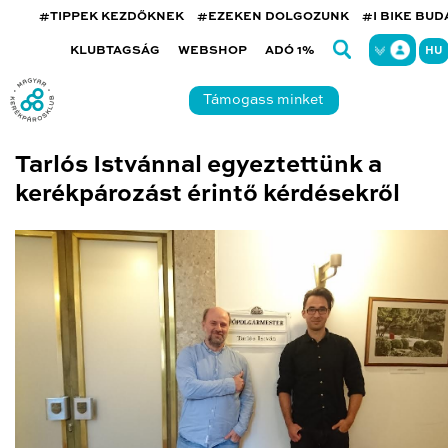
#TIPPEK KEZDŐKNEK
#EZEKEN DOLGOZUNK
#I BIKE BU
KLUBTAGSÁG
WEBSHOP
ADÓ 1%
HU
Támogass minket
Tarlós Istvánnal egyeztettünk a
kerékpározást érintő kérdésekről