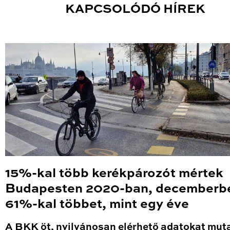
KAPCSOLÓDÓ HÍREK
15%-kal több kerékpározót mértek
Budapesten 2020-ban, decemberb
61%-kal többet, mint egy éve
A BKK öt, nyilvánosan elérhető adatokat mut