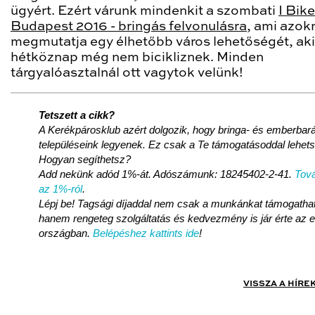
ügyért. Ezért várunk mindenkit a szombati
I Bike
Budapest 2016 - bringás felvonulásra
, ami azok
megmutatja egy élhetőbb város lehetőségét, ak
hétköznap még nem bicikliznek. Minden
tárgyalóasztalnál ott vagytok velünk!
Tetszett a cikk?
A Kerékpárosklub azért dolgozik, hogy bringa- és emberbará
településeink legyenek. Ez csak a Te támogatásoddal lehet
Hogyan segíthetsz?
Add nekünk adód 1%-át. Adószámunk: 18245402-2-41.
Tová
az 1%-ról
.
Lépj be! Tagsági díjaddal nem csak a munkánkat támogatha
hanem rengeteg szolgáltatás és kedvezmény is jár érte az 
országban.
Belépéshez kattints ide
!
VISSZA A HÍRE