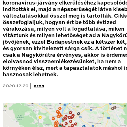
koronavírus-járvány elkerüléséhez kapcsolód
indították el, majd a népszerűségét látva kise
változtatásokkal ősszel meg is tartották. Cik
összefoglaljuk, hogyan ért be több évtized
várakozása, milyen volt a fogadtatása, miken
vitáztunk és milyen lehetőséget ad a Nagykör
jövőjének, ezzel Budapestnek ez a kétszer két
és gyorsan kivitelezett sárga csík. A történet
csak a Nagykörútra érvényes, akkor is érdeme
elolvasnod visszaemlékezésünket, ha nem a
környéken élsz, mert a tapasztalatok máshol i
hasznosak lehetnek.
2020.12.29 |
aron