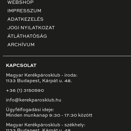
WEBSHOP
IMPRESSZUM
ADATKEZELÉS
JOGI NYILATKOZAT
ÁTLÁTHATÓSÁG
ARCHÍVUM
KAPCSOLAT
Magyar Kerékpárosklub - iroda:
1133 Budapest, Kárpát u. 48.
+36 (1) 3150590
info@kerekparosklub.hu
Ügyfélfogadási ideje:
Minden munkanap 9:30 - 17:30 között
Magyar Kerékpárosklub - székhely:
1133 Budapest, Kárpát u. 48.