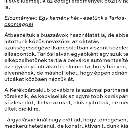
illetve kiemeljük az eddigi eredmények pozitív h
is.
Előzmények: Egy kemény hét - esetünk a Tarlós-
csomaggal
Átbeszéltük a buszsávok használatát is, de ebb
jutottunk közös nevezőre, az oktatás
szükségességével kapcsolatban viszont közele
álláspontok. Tarlós István egyébként egy szűk t
elképzelhetőnek tartja a belváros autómentesíté
az egyirányú utcákról is elmondta, hogy bár van,
elvennének, de máshol lehet, hogy éppen adnán
utcákat közösen nézzük át.
A Kerékpárosklub továbbra is szakmai partners
törekszik, és képviseljük az egyre több kerékpár
közlekedőt, illetve azokat, akik nyitottak, de m
ültek biciklire.
Tárgyalásainknál nagy erőt ad, hogy tömegesen,
megkerülhetetlenül, de konstruktívan tudunk kiál