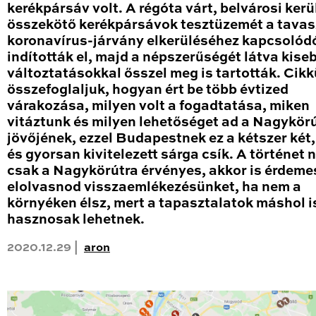
kerékpársáv volt. A régóta várt, belvárosi kerü
összekötő kerékpársávok tesztüzemét a tavas
koronavírus-járvány elkerüléséhez kapcsolód
indították el, majd a népszerűségét látva kise
változtatásokkal ősszel meg is tartották. Cik
összefoglaljuk, hogyan ért be több évtized
várakozása, milyen volt a fogadtatása, miken
vitáztunk és milyen lehetőséget ad a Nagykör
jövőjének, ezzel Budapestnek ez a kétszer két
és gyorsan kivitelezett sárga csík. A történet
csak a Nagykörútra érvényes, akkor is érdeme
elolvasnod visszaemlékezésünket, ha nem a
környéken élsz, mert a tapasztalatok máshol i
hasznosak lehetnek.
2020.12.29 |
aron