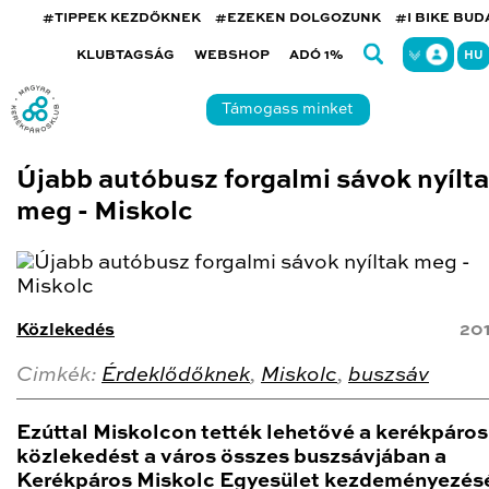
#TIPPEK KEZDŐKNEK
#EZEKEN DOLGOZUNK
#I BIKE BU
KLUBTAGSÁG
WEBSHOP
ADÓ 1%
HU
Támogass minket
Újabb autóbusz forgalmi sávok nyílt
meg - Miskolc
Közlekedés
20
Cimkék:
Érdeklődőknek
,
Miskolc
,
buszsáv
Ezúttal Miskolcon tették lehetővé a kerékpáros
közlekedést a város összes buszsávjában a
Kerékpáros Miskolc Egyesület kezdeményezés