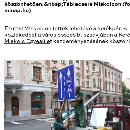
köszönhetően.&nbsp;Táblacsere Miskolcon (fo
minap.hu)
Ezúttal Miskolcon tették lehetővé a kerékpáros
közlekedést a város összes
buszsáv
jában a
Ker
Miskolc Egyesüle
t kezdeményezésének köszön