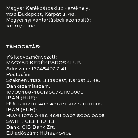
Magyar Kerékpárosklub - székhely:
1133 Budapest, Kárpát u. 48.
Megyei nyilvántartásbeli azonosító:
18881/2002
TÁMOGATÁS:
1% kedvezményezett:
MAGYAR KERÉKPÁROSKLUB
Adószám: 18245402-2-41
Postacím:
Székhely: 1133 Budapest, Kárpát u. 48.
Bankszámlaszám:
10700488-48619307-51100005
IBAN (HUF):
HU66 1070 0488 4861 9307 5110 0005
IBAN (EUR):
HU24 1070 0488 4861 9307 5000 0005
SWIFT: CIBHHUHB
Bank: CIB Bank Zrt.
EU adószám: HU18245402