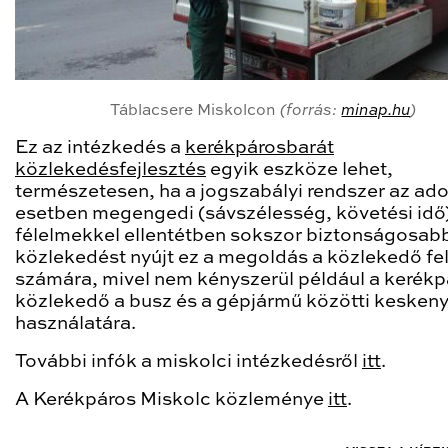
Táblacsere Miskolcon
(forrás:
minap.hu
)
Ez az intézkedés a
kerékpárosbarát
közlekedésfejlesztés
egyik eszköze lehet,
természetesen, ha a jogszabályi rendszer az ado
esetben megengedi (sávszélesség, követési idő).
félelmekkel ellentétben sokszor biztonságosab
közlekedést nyújt ez a megoldás a közlekedő fe
számára, mivel nem kényszerül például a kerékp
közlekedő a busz és a gépjármű közötti keskeny
használatára.
További infók a miskolci intézkedésről
itt
.
A Kerékpáros Miskolc közleménye
itt
.