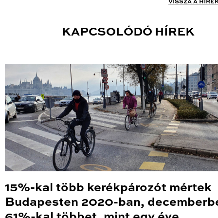
VISSZA A HÍRE
KAPCSOLÓDÓ HÍREK
15%-kal több kerékpározót mértek
Budapesten 2020-ban, decemberb
61%-kal többet, mint egy éve