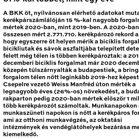
A BKK öt, nyilvánosan elérhető adatokat mut
kerékpárszámlálóján 15 %-kal nagyobb forga
mértek 2020-ban, mint 2019-ben. A 2020-ban
összesen mért 2.771.710. kerékpározó rekord a
hogy egyszerre öt helyen mérik a biciklis forga
bicikliutak és sávok aszfaltjába telepített det
felett még télen is többen kerékpároztak: a 20
decemberi biciklis forgalmat már 2020 decem
közepén túlszárnyalták a budapestiek, a brin
forgalom télen nőtt leginkább 2019-hez képest
Csepelre vezető Weiss Manfréd úton mérték a
legnagyobb éves (26%-os) növekedést, a bud
rakparton pedig 2020-ban mértek először 1 mil
több kerékpározót számoltak. Munkanapokon 
munkaszüneti napokon is nőtt a kerékpáros fo
ami az otthoni munkavégzés, az oktatási
intézmények és vendéglátóhelyek bezárása me
kiemelkedő.