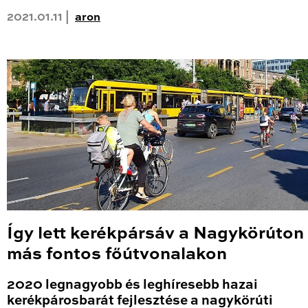
2021.01.11 |
aron
Így lett kerékpársáv a Nagykörúton
más fontos főútvonalakon
2020 legnagyobb és leghíresebb hazai
kerékpárosbarát fejlesztése a nagykörúti