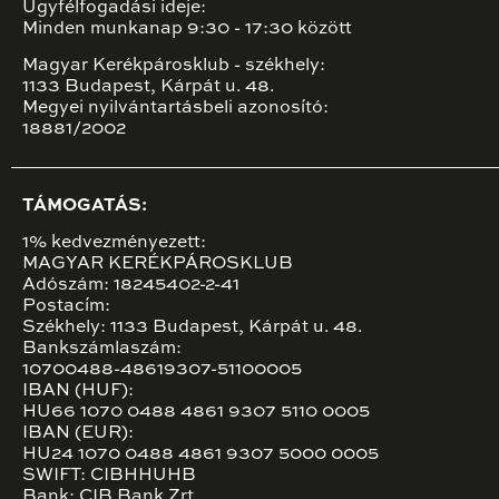
Ügyfélfogadási ideje:
Minden munkanap 9:30 - 17:30 között
Magyar Kerékpárosklub - székhely:
1133 Budapest, Kárpát u. 48.
Megyei nyilvántartásbeli azonosító:
18881/2002
TÁMOGATÁS:
1% kedvezményezett:
MAGYAR KERÉKPÁROSKLUB
Adószám: 18245402-2-41
Postacím:
Székhely: 1133 Budapest, Kárpát u. 48.
Bankszámlaszám:
10700488-48619307-51100005
IBAN (HUF):
HU66 1070 0488 4861 9307 5110 0005
IBAN (EUR):
HU24 1070 0488 4861 9307 5000 0005
SWIFT: CIBHHUHB
Bank: CIB Bank Zrt.