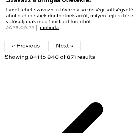
Szavazz a bringás ötletekre!
Ismét lehet szavazni a fővárosi közösségi költségvet
ahol budapestiek dönthetnek arról, milyen fejlesztés
valósuljanak meg 1 milliárd forintból.
2025.09.22 |
melinda
« Previous
Next »
Showing
841
to
846
of
871
results