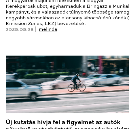
A magyarok majdnem fele ismeri a Magyar
Kerékpárosklubot, egyharmaduk a Bringázz a Munká
kampányt, és a válaszadók túlnyomó többsége támog
nagyobb városokban az alacsony kibocsátású zónák 
Emission Zones, LEZ) bevezetését
2025.05.28 |
melinda
Új kutatás hívja fel a figyelmet az autók