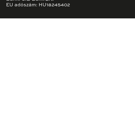
EU adószám: HU18245402