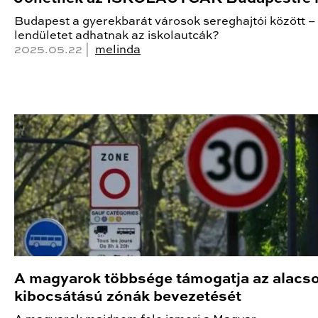
Budapest a gyerekbarát városok sereghajtói között – 
lendületet adhatnak az iskolautcák?
2025.05.22 |
melinda
A magyarok többsége támogatja az alacs
kibocsátású zónák bevezetését