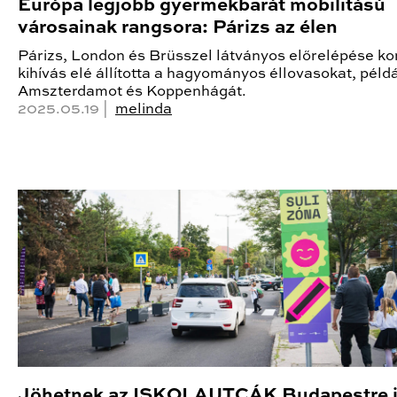
Európa legjobb gyermekbarát mobilitású
városainak rangsora: Párizs az élen
Párizs, London és Brüsszel látványos előrelépése k
kihívás elé állította a hagyományos éllovasokat, péld
Amszterdamot és Koppenhágát.
2025.05.19 |
melinda
Jöhetnek az ISKOLAUTCÁK Budapestre 