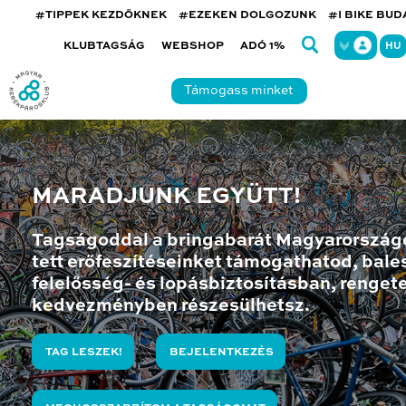
#TIPPEK KEZDŐKNEK
#EZEKEN DOLGOZUNK
#I BIKE BU
KLUBTAGSÁG
WEBSHOP
ADÓ 1%
HU
Támogass minket
MARADJUNK EGYÜTT!
Tagságoddal a bringabarát Magyarország
tett erőfeszítéseinket támogathatod, bales
felelősség- és lopásbiztosításban, renget
kedvezményben részesülhetsz.
TAG LESZEK!
BEJELENTKEZÉS