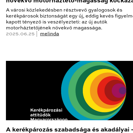
növekvő motorháztető-magasság kockáza
A városi közlekedésben résztvevő gyalogosok és
kerékpárosok biztonságát egy új, eddig kevés figyelm
kapott tényező is veszélyezteti: az új autók
motorháztetőjének növekvő magassága.
2025.06.25 |
melinda
A kerékpározás szabadsága és akadályai –