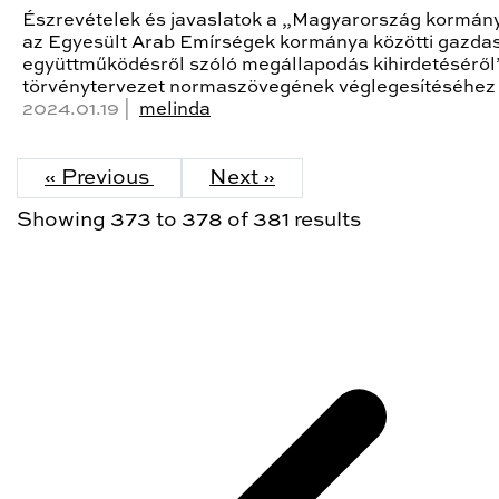
Észrevételek és javaslatok a „Magyarország kormán
az Egyesült Arab Emírségek kormánya közötti gazda
együttműködésről szóló megállapodás kihirdetéséről
törvénytervezet normaszövegének véglegesítéséhez
2024.01.19 |
melinda
« Previous
Next »
Showing
373
to
378
of
381
results