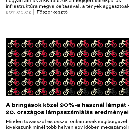
hogyan állnak a kivitelezők a megígért kerékpáros
infrastruktúra megvalósításával, a tények aggasztóak
2011.06.02 |
Főszerkesztő
A bringások közel 90%-a használ lámpát 
20. országos lámpaszámlálás eredményei
Minden tavasszal és ősszel önkéntesek segítségével
igyekszünk minél több helyen egy időben megszámoln