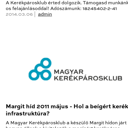
A Kerékpárosklub érted dolgozik. Támogasd munkán
os felajánlásoddal! Adószámunk: 18245402-2-41
2014.03.06 |
admin
Margit híd 2011 május - Hol a beígért keré
infrastruktúra?
A Magyar Kerékpárosklub a készülő Margit hídon járt