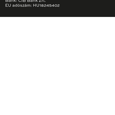
Bank: CIB Bank Zrt.
EU adószám: HU18245402