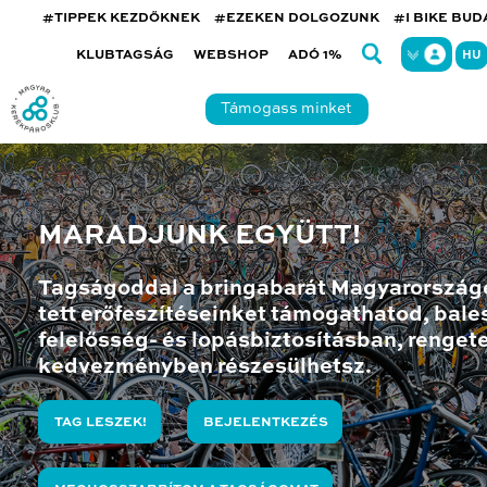
#TIPPEK KEZDŐKNEK
#EZEKEN DOLGOZUNK
#I BIKE BU
KLUBTAGSÁG
WEBSHOP
ADÓ 1%
HU
Támogass minket
MARADJUNK EGYÜTT!
Tagságoddal a bringabarát Magyarország
tett erőfeszítéseinket támogathatod, bales
felelősség- és lopásbiztosításban, renget
kedvezményben részesülhetsz.
TAG LESZEK!
BEJELENTKEZÉS