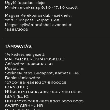
Ügyfélfogadási ideje:
Minden munkanap 9:30 - 17:30 között
Magyar Kerékpárosklub - székhely:
1133 Budapest, Kárpát u. 48.
Megyei nyilvántartásbeli azonosító:
18881/2002
TÁMOGATÁS:
1% kedvezményezett:
MAGYAR KERÉKPÁROSKLUB
Adószám: 18245402-2-41
Postacím:
Székhely: 1133 Budapest, Kárpát u. 48.
Bankszámlaszám:
10700488-48619307-51100005
IBAN (HUF):
HU66 1070 0488 4861 9307 5110 0005
IBAN (EUR):
HU24 1070 0488 4861 9307 5000 0005
SWIFT: CIBHHUHB