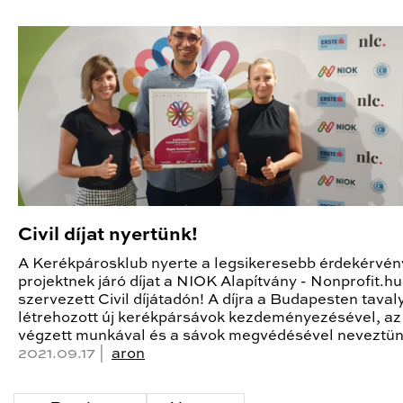
Civil díjat nyertünk!
A Kerékpárosklub nyerte a legsikeresebb érdekérvén
projektnek járó díjat a NIOK Alapítvány - Nonprofit.hu
szervezett Civil díjátadón! A díjra a Budapesten taval
létrehozott új kerékpársávok kezdeményezésével, az
végzett munkával és a sávok megvédésével neveztün
2021.09.17 |
aron