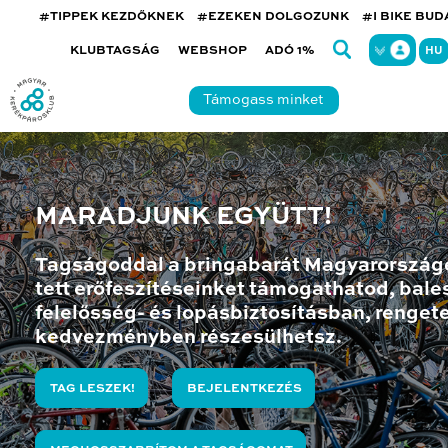
#TIPPEK KEZDŐKNEK
#EZEKEN DOLGOZUNK
#I BIKE BU
KLUBTAGSÁG
WEBSHOP
ADÓ 1%
HU
Támogass minket
MARADJUNK EGYÜTT!
Tagságoddal a bringabarát Magyarország
tett erőfeszítéseinket támogathatod, bales
felelősség- és lopásbiztosításban, renget
kedvezményben részesülhetsz.
TAG LESZEK!
BEJELENTKEZÉS