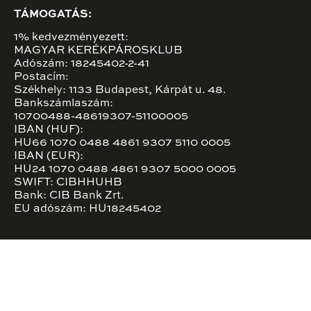
TÁMOGATÁS:
1% kedvezményezett:
MAGYAR KERÉKPÁROSKLUB
Adószám: 18245402-2-41
Postacím:
Székhely: 1133 Budapest, Kárpát u. 48.
Bankszámlaszám:
10700488-48619307-51100005
IBAN (HUF):
HU66 1070 0488 4861 9307 5110 0005
IBAN (EUR):
HU24 1070 0488 4861 9307 5000 0005
SWIFT: CIBHHUHB
Bank: CIB Bank Zrt.
EU adószám: HU18245402