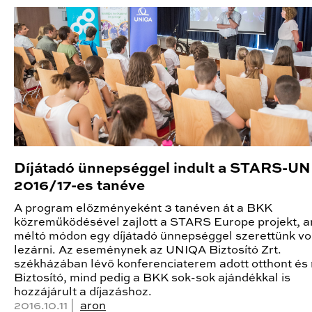
Díjátadó ünnepséggel indult a STARS-U
2016/17-es tanéve
A program előzményeként 3 tanéven át a BKK
közreműködésével zajlott a STARS Europe projekt, 
méltó módon egy díjátadó ünnepséggel szerettünk vo
lezárni. Az eseménynek az UNIQA Biztosító Zrt.
székházában lévő konferenciaterem adott otthont és
Biztosító, mind pedig a BKK sok-sok ajándékkal is
hozzájárult a díjazáshoz.
2016.10.11 |
aron