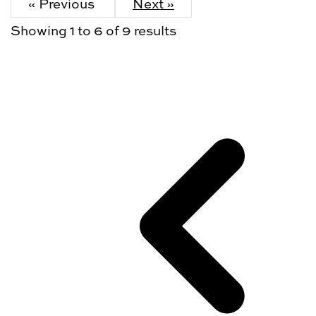
« Previous
Next »
Showing
1
to
6
of
9
results