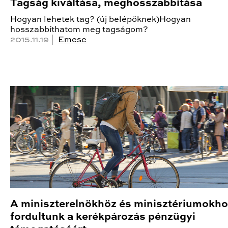
Tagság kiváltása, meghosszabbítása
Hogyan lehetek tag? (új belépőknek)Hogyan
hosszabbíthatom meg tagságom?
2015.11.19 |
Emese
A miniszterelnökhöz és minisztériumokh
fordultunk a kerékpározás pénzügyi