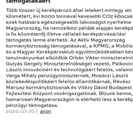
támogatásáért
Több tízezer új kerékpározó által letekert mintegy 40 
kilométert, évi 5000 tonnával kevesebb CO2 kibocsá
ezek hatására egészségesebb lakosságot nyerhetne
Magyarország, ha nemzetközi példák alapján kerékp
is fix kilométerdíj illetve vállalati kerékpárvásárlási
támogatás lenne elérhető. Az Aktív Magyarország
kormánybiztosság támogatásával, a KPMG, a Mobili
és a Magyar Kerékpárosklub együttműködésében kés
tanulmányunkat elküldtük Orbán Viktor minisztereln
Gulyás Gergely Miniszterelnökséget vezető, Palkovic
László innovációért és technológiáért felelős, valami
Varga Mihály pénzügyminiszternek, Mosóczi László
közlekedéspolitikáért felelős államtitkárnak, Révész
Máriusz kormánybiztosnak és Vitézy Dávid Budapest
Fejlesztési Központ vezérigazgatónak. Bízunk benne
hamarosan Magyarországon is elérhető lesz a kerék
pénzügyi támogatása.
2020.07.20 |
aron