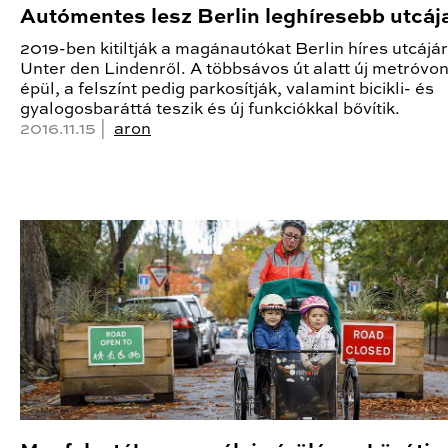
Autómentes lesz Berlin leghíresebb utcáj
2019-ben kitiltják a magánautókat Berlin híres utcájár
Unter den Lindenről. A többsávos út alatt új metróvon
épül, a felszínt pedig parkosítják, valamint bicikli- és
gyalogosbaráttá teszik és új funkciókkal bővítik.
2016.11.15 |
aron