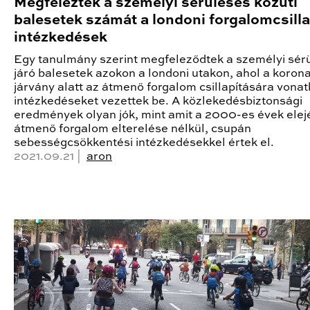
Megfelezték a személyi sérüléses közúti
balesetek számát a londoni forgalomcsilla
intézkedések
Egy tanulmány szerint megfeleződtek a személyi sér
járó balesetek azokon a londoni utakon, ahol a korona
járvány alatt az átmenő forgalom csillapítására vona
intézkedéseket vezettek be. A közlekedésbiztonsági
eredmények olyan jók, mint amit a 2000-es évek elej
átmenő forgalom elterelése nélkül, csupán
sebességcsökkentési intézkedésekkel értek el.
2021.09.21 |
aron