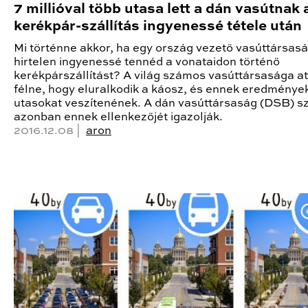
7 millióval több utasa lett a dán vasútnak 
kerékpár-szállítás ingyenessé tétele után
Mi történne akkor, ha egy ország vezető vasúttársas
hirtelen ingyenessé tennéd a vonataidon történő
kerékpárszállítást? A világ számos vasúttársasága at
félne, hogy eluralkodik a káosz, és ennek eredmény
utasokat veszítenének. A dán vasúttársaság (DSB) s
azonban ennek ellenkezőjét igazolják.
2016.12.08 |
aron