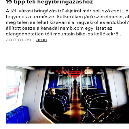
19 tipp téli hegyibringázáshoz
A téli városi bringázás trükkjeiről már sok szó esett, d
tegyenek a természet kétkeréken járó szerelmesei, a
még télen se lehet kizavarni a hegyekről és erdőkből
állított össze a kanadai nsmb.com egy listát az
elengedhetetlen téli mountain bike-os kellékekről.
2017.01.09 |
aron