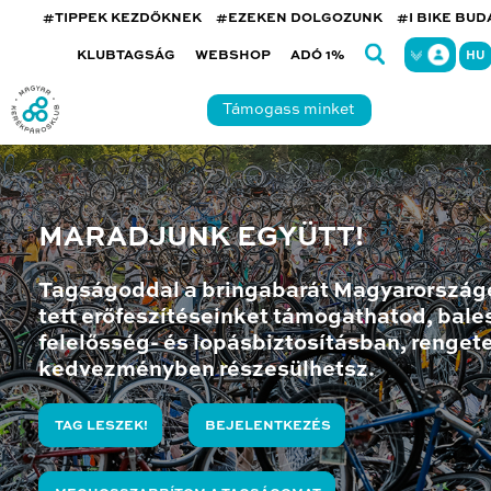
#TIPPEK KEZDŐKNEK
#EZEKEN DOLGOZUNK
#I BIKE BU
KLUBTAGSÁG
WEBSHOP
ADÓ 1%
HU
Támogass minket
MARADJUNK EGYÜTT!
Tagságoddal a bringabarát Magyarország
tett erőfeszítéseinket támogathatod, bales
felelősség- és lopásbiztosításban, renget
kedvezményben részesülhetsz.
TAG LESZEK!
BEJELENTKEZÉS