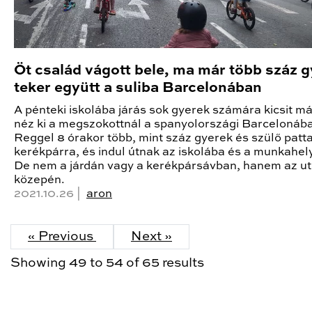
Öt család vágott bele, ma már több száz 
teker együtt a suliba Barcelonában
A pénteki iskolába járás sok gyerek számára kicsit m
néz ki a megszokottnál a spanyolországi Barcelonáb
Reggel 8 órakor több, mint száz gyerek és szülő patt
kerékpárra, és indul útnak az iskolába és a munkahel
De nem a járdán vagy a kerékpársávban, hanem az u
közepén.
2021.10.26 |
aron
« Previous
Next »
Showing
49
to
54
of
65
results