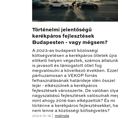
Történelmi jelentőségű
kerékpáros fejlesztések
Budapesten - vagy mégsem?
A 2023-as budapesti közösségi
költségvetésen a kerékpáros ötletek újra
előkelő helyen végeztek, számos általunk
is javasolt és támogatott ötlet fog
megvalósulni a következő években. Ezzel
párhuzamosan a VEKOP forrás
felhasználásának határideje idén ősszel
lejár - elkészülnek a kerékpáros
fejlesztések városszerte. De valóban oly
nagyszabású fejlesztések valósulnak me
mint ahogy 2016-ban elképzeltük? És mi
történne a kerékpáros fejlesztésekkel, ha
nem lenne a közösségi költségvetés?
2023.10.16 |
melinda