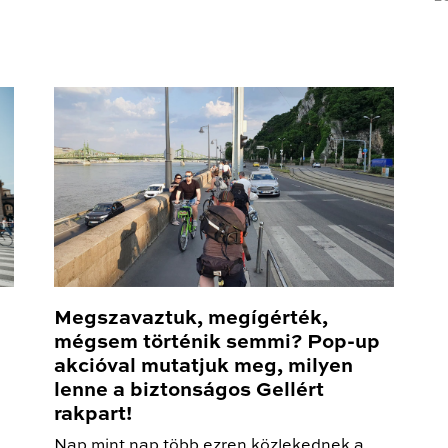
Megszavaztuk, megígérték,
mégsem történik semmi? Pop-up
akcióval mutatjuk meg, milyen
lenne a biztonságos Gellért
rakpart!
Nap mint nap több ezren közlekednek a