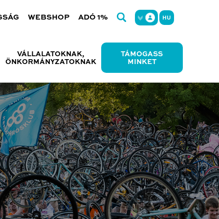
GSÁG
WEBSHOP
ADÓ 1%
HU
VÁLLALATOKNAK,
TÁMOGASS
ÖNKORMÁNYZATOKNAK
MINKET