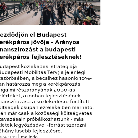
ezdődjön el Budapest
erékpáros jövője - Arányos
inanszírozást a budapesti
erékpáros fejlesztéseknek!
udapest közlekedési stratégiája
Budapesti Mobilitás Terv) a jelenlegi
tszörösében, a bécsihez hasonló 10%-
an határozza meg a kerékpározás
orgalmi részarányának 2030-as
élértékét, azonban fejlesztésének
inanszírozása a közlekedésre fordított
öltségek csupán ezrelékeiben mérhető.
dén már csak a közösségi költségvetés
zavazásain próbálkozhattunk - más
tletek legyőzésével -forrást szerezni
éhány kisebb fejlesztésre.
24.11.19 |
melinda