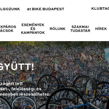
KLUBTA
OLGOZUNK
#I BIKE BUDAPEST
ESEMÉNYEK
ÉKPÁROS
SZAKMAI
ÉS
RÓLUNK
HÍREK
NÁCSOK
TUDÁSTÁR
KAMPÁNYOK
GYÜTT!
zágért tett
set-, felelősség- és
ményben részesülhetsz.