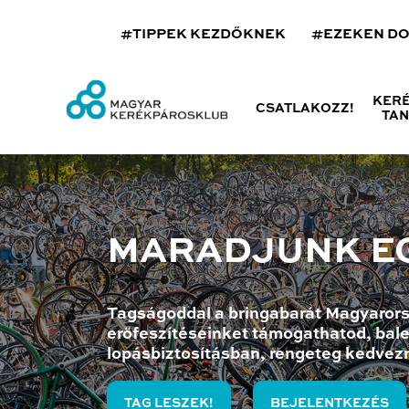
#TIPPEK KEZDŐKNEK
#EZEKEN D
KER
CSATLAKOZZ!
TA
MARADJUNK E
Tagságoddal a bringabarát Magyarors
erőfeszítéseinket támogathatod, bale
lopásbiztosításban, rengeteg kedvez
TAG LESZEK!
BEJELENTKEZÉS