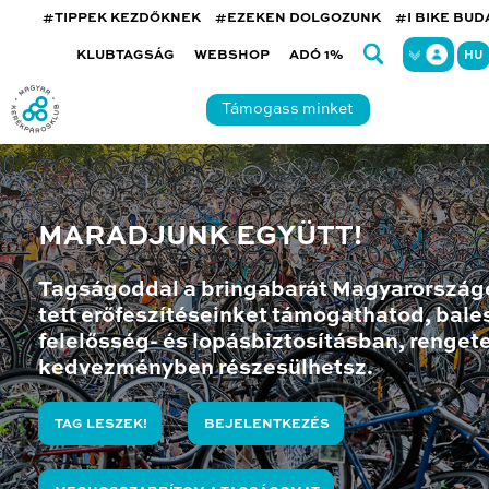
#TIPPEK KEZDŐKNEK
#EZEKEN DOLGOZUNK
#I BIKE BU
KLUBTAGSÁG
WEBSHOP
ADÓ 1%
HU
Támogass minket
MARADJUNK EGYÜTT!
Tagságoddal a bringabarát Magyarország
tett erőfeszítéseinket támogathatod, bales
felelősség- és lopásbiztosításban, renget
kedvezményben részesülhetsz.
TAG LESZEK!
BEJELENTKEZÉS