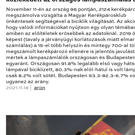
November 11-én az ország 96 pontján, 2124 kerékpár
megszámolva vizsgálta a Magyar Kerékpárosklub
önkéntesek segítségével a biciklik világítását. Az akció
hogy valódi információkat nyújtson egy olyan témába
amiben az előítéletek erősebbek az adatoknál. 2019 
képest (tavaly a járványügyi korlátozások miatt elmar
számlálás) a 15-el több helyszín és mintegy 700-al t
megszámolt kerékpározó ellenére is jelentős javulást
mértek a lámpaszámlálók országosan és Budapeste
egyaránt. Országosan 91.8% legalább első vagy háts
lámpával biciklizett, 80.3%-nak elől-hátul is volt lám
csak 8.2% volt sötét. Budapesten 93.3-82.3-6.7% vo
ugyanez az arány.
2021.11.18 |
aron