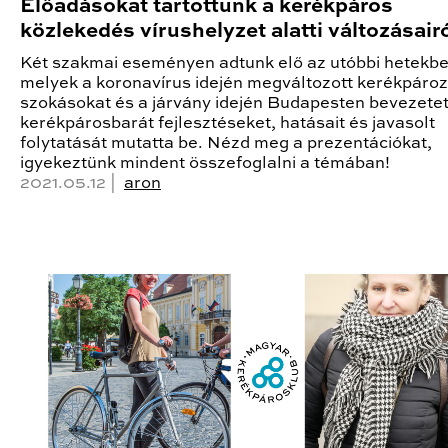
Előadásokat tartottunk a kerékpáros
közlekedés vírushelyzet alatti változásair
Két szakmai eseményen adtunk elő az utóbbi hetekbe
melyek a koronavírus idején megváltozott kerékpároz
szokásokat és a járvány idején Budapesten bevezetet
kerékpárosbarát fejlesztéseket, hatásait és javasolt
folytatását mutatta be. Nézd meg a prezentációkat,
igyekeztünk mindent összefoglalni a témában!
2021.05.12 |
aron