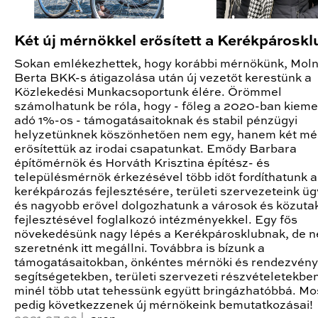
Két új mérnökkel erősített a Kerékpároskl
Sokan emlékezhettek, hogy korábbi mérnökünk, Mol
Berta BKK-s átigazolása után új vezetőt kerestünk a
Közlekedési Munkacsoportunk élére. Örömmel
számolhatunk be róla, hogy - főleg a 2020-ban kiem
adó 1%-os - támogatásaitoknak és stabil pénzügyi
helyzetünknek köszönhetően nem egy, hanem két mé
erősítettük az irodai csapatunkat. Emődy Barbara
építőmérnök és Horváth Krisztina építész- és
településmérnök érkezésével több időt fordíthatunk a
kerékpározás fejlesztésére, területi szervezeteink üg
és nagyobb erővel dolgozhatunk a városok és közuta
fejlesztésével foglalkozó intézményekkel. Egy fős
növekedésünk nagy lépés a Kerékpárosklubnak, de 
szeretnénk itt megállni. Továbbra is bízunk a
támogatásaitokban, önkéntes mérnöki és rendezvén
segítségetekben, területi szervezeti részvételetekbe
minél több utat tehessünk együtt bringázhatóbbá. Mo
pedig következzenek új mérnökeink bemutatkozásai!