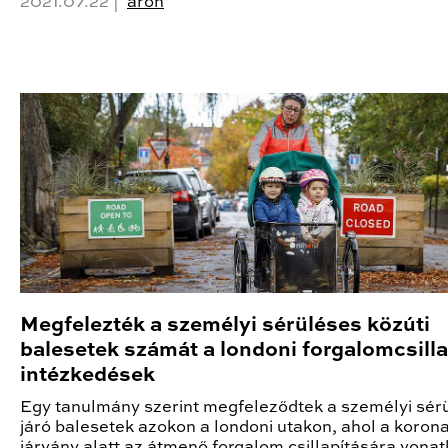
2021.07.22 |
aron
Megfelezték a személyi sérüléses közúti
balesetek számát a londoni forgalomcsilla
intézkedések
Egy tanulmány szerint megfeleződtek a személyi sér
járó balesetek azokon a londoni utakon, ahol a korona
járvány alatt az átmenő forgalom csillapítására vona