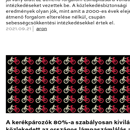
intézkedéseket vezettek be. A közlekedésbiztonsági
eredmények olyan jók, mint amit a 2000-es évek elej
átmenő forgalom elterelése nélkül, csupán
sebességcsökkentési intézkedésekkel értek el.
2021.09.21 |
aron
A kerékpározók 80%-a szabályosan kivilá
közlekedett az országos lámpaszámlálás a