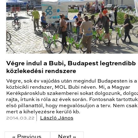
Végre indul a Bubi, Budapest legtrendibb
közlekedési rendszere
Végre, sok év vajúdás után megindul Budapesten is a
közbicikli rendszer, MOL Bubi néven. Mi, a Magyar
Kerékpárosklub szakemberei sokat dolgozunk, dolgo
rajta, írtunk is róla az évek során. Fontosnak tartottuk
első pillanattól, hogy megvalósuljon a terv. Nem csak
mert a kihelyezésre kerülő kb.
2014.03.22 |
László János
« Previous
Next »