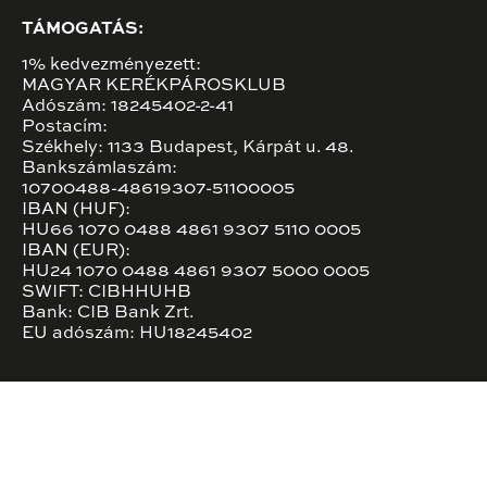
TÁMOGATÁS:
1% kedvezményezett:
MAGYAR KERÉKPÁROSKLUB
Adószám: 18245402-2-41
Postacím:
Székhely: 1133 Budapest, Kárpát u. 48.
Bankszámlaszám:
10700488-48619307-51100005
IBAN (HUF):
HU66 1070 0488 4861 9307 5110 0005
IBAN (EUR):
HU24 1070 0488 4861 9307 5000 0005
SWIFT: CIBHHUHB
Bank: CIB Bank Zrt.
EU adószám: HU18245402