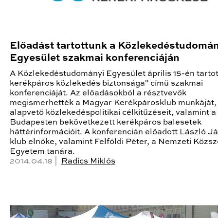
Előadást tartottunk a Közlekedéstudomán
Egyesület szakmai konferenciáján
A Közlekedéstudományi Egyesület április 15-én tartot
kerékpáros közlekedés biztonsága" című szakmai
konferenciáját. Az előadásokból a résztvevők
megismerhették a Magyar Kerékpárosklub munkáját,
alapvető közlekedéspolitikai célkitűzéseit, valamint a
Budapesten bekövetkezett kerékpáros balesetek
háttérinformációit. A konferencián előadott László Já
klub elnöke, valamint Felföldi Péter, a Nemzeti Közsz
Egyetem tanára.
2014.04.18 |
Radics Miklós