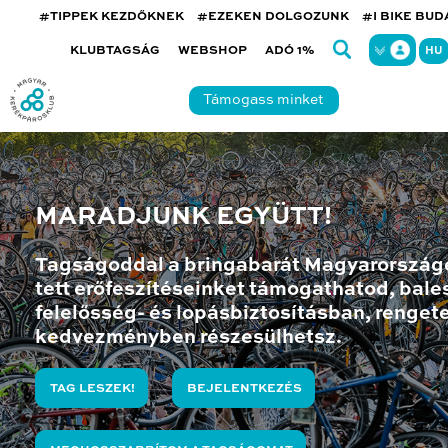
#TIPPEK KEZDŐKNEK
#EZEKEN DOLGOZUNK
#I BIKE BU
KLUBTAGSÁG
WEBSHOP
ADÓ 1%
HU
Támogass minket
MARADJUNK EGYÜTT!
Tagságoddal a bringabarát Magyarország
tett erőfeszítéseinket támogathatod, bales
felelősség- és lopásbiztosításban, renget
kedvezményben részesülhetsz.
TAG LESZEK!
BEJELENTKEZÉS