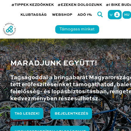
#TIPPEK KEZDŐKNEK
#EZEKEN DOLGOZUNK
#I BIKE BU
KLUBTAGSÁG
WEBSHOP
ADÓ 1%
HU
Támogass minket
MARADJUNK EGYÜTT!
Tagságoddal a bringabarát Magyarország
tett erőfeszítéseinket támogathatod, bales
felelősség- és lopásbiztosításban, renget
kedvezményben részesülhetsz.
TAG LESZEK!
BEJELENTKEZÉS