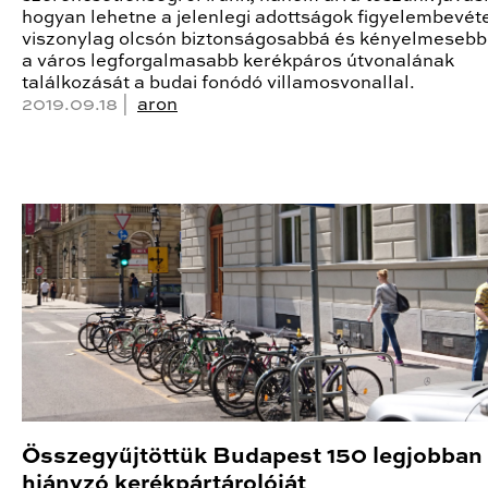
hogyan lehetne a jelenlegi adottságok figyelembevét
viszonylag olcsón biztonságosabbá és kényelmesebb
a város legforgalmasabb kerékpáros útvonalának
találkozását a budai fonódó villamosvonallal.
2019.09.18 |
aron
Összegyűjtöttük Budapest 150 legjobban
hiányzó kerékpártárolóját