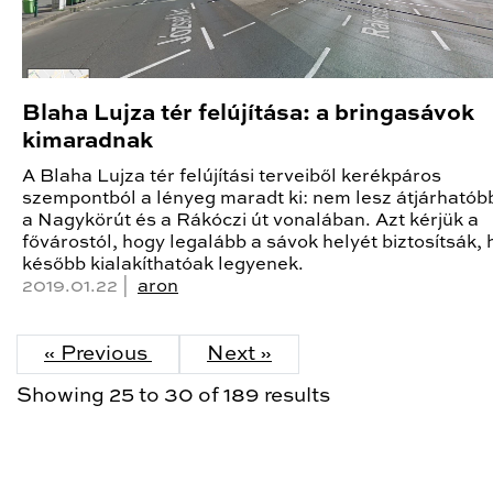
Blaha Lujza tér felújítása: a bringasávok
kimaradnak
A Blaha Lujza tér felújítási terveiből kerékpáros
szempontból a lényeg maradt ki: nem lesz átjárhatóbb
a Nagykörút és a Rákóczi út vonalában. Azt kérjük a
fővárostól, hogy legalább a sávok helyét biztosítsák,
később kialakíthatóak legyenek.
2019.01.22 |
aron
« Previous
Next »
Showing
25
to
30
of
189
results