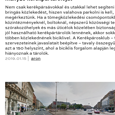
Nem csak kerékpársávokkal és utakkal lehet segíteni
bringás közlekedést, hiszen valahova parkolni is kell,
megérkeztünk. Ha a tömegközlekedési csomópontok
közintézményeknél, boltoknál, népszerű közösségi te
szórakozóhelyek és más úticélok közelében biztonsá
jól használható kerékpártárolók lennének, akkor sokk
többen közlekednének biciklivel. A Kerékpárosklub – t
szervezeteinek javaslatait beépítve – tavaly összegyű
azt a 150 helyszínt, ahol a biciklis forgalom alapján l
hiányoznak a tárolók.
2019.01.15 |
aron