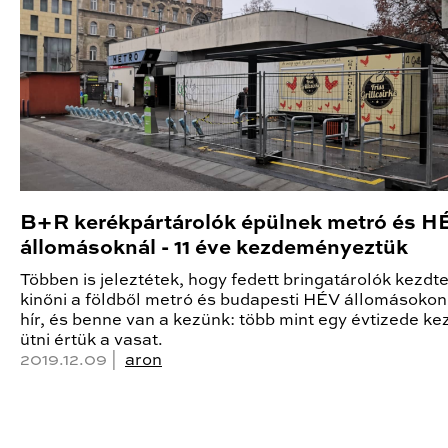
B+R kerékpártárolók épülnek metró és H
állomásoknál - 11 éve kezdeményeztük
Többen is jeleztétek, hogy fedett bringatárolók kezdt
kinőni a földből metró és budapesti HÉV állomásokon.
hír, és benne van a kezünk: több mint egy évtizede ke
ütni értük a vasat.
2019.12.09 |
aron