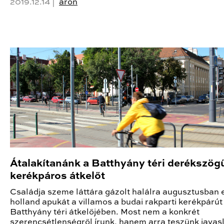
2019.12.14 |
aron
Átalakítanánk a Batthyány téri derékszög
kerékpáros átkelőt
Családja szeme láttára gázolt halálra augusztusban 
holland apukát a villamos a budai rakparti kerékpárút
Batthyány téri átkelőjében. Most nem a konkrét
szerencsétlenségről írunk, hanem arra teszünk javasl