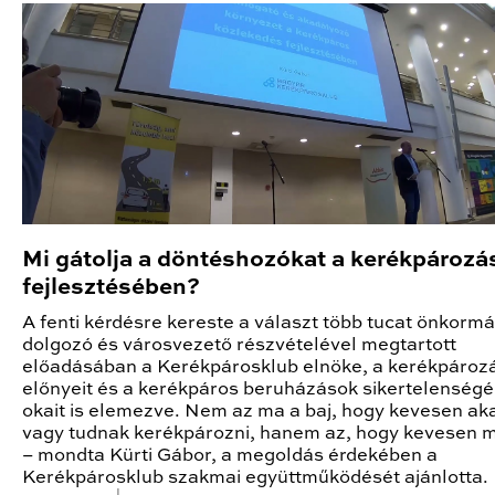
Mi gátolja a döntéshozókat a kerékpározá
fejlesztésében?
A fenti kérdésre kereste a választ több tucat önkormá
dolgozó és városvezető részvételével megtartott
előadásában a Kerékpárosklub elnöke, a kerékpároz
előnyeit és a kerékpáros beruházások sikertelenség
okait is elemezve. Nem az ma a baj, hogy kevesen ak
vagy tudnak kerékpározni, hanem az, hogy kevesen 
– mondta Kürti Gábor, a megoldás érdekében a
Kerékpárosklub szakmai együttműködését ajánlotta.