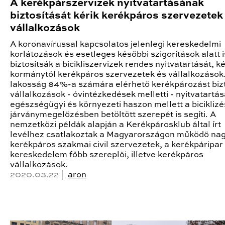
A kerékpárszervizek nyitvatartásának
biztosítását kérik kerékpáros szervezetek
vállalkozások
A koronavírussal kapcsolatos jelenlegi kereskedelmi
korlátozások és esetleges későbbi szigorítások alatt i
biztosítsák a bicikliszervizek rendes nyitvatartását, ké
kormánytól kerékpáros szervezetek és vállalkozások
lakosság 84%-a számára elérhető kerékpározást bizt
vállalkozások - óvintézkedések melletti - nyitvatartás
egészségügyi és környezeti haszon mellett a biciklizé
járványmegelőzésben betöltött szerepét is segíti. A
nemzetközi példák alapján a Kerékpárosklub által írt
levélhez csatlakoztak a Magyarországon működő na
kerékpáros szakmai civil szervezetek, a kerékpáripar
kereskedelem főbb szereplői, illetve kerékpáros
vállalkozások.
2020.03.22 |
aron