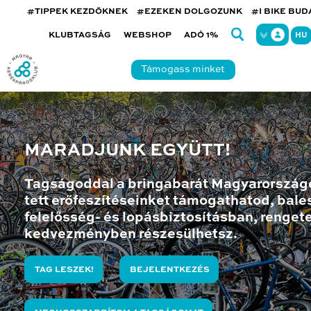
#TIPPEK KEZDŐKNEK
#EZEKEN DOLGOZUNK
#I BIKE BU
KLUBTAGSÁG
WEBSHOP
ADÓ 1%
HU
Támogass minket
MARADJUNK EGYÜTT!
Tagságoddal a bringabarát Magyarország
tett erőfeszítéseinket támogathatod, bales
felelősség- és lopásbiztosításban, renget
kedvezményben részesülhetsz.
TAG LESZEK!
BEJELENTKEZÉS