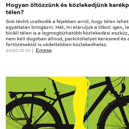
Hogyan öltözzünk és közlekedjünk kerékp
télen?
Sok tévhit uralkodik a fejekben arról, hogy télen lehet
egyáltalán bringázni. Hát, mi eláruljuk a titkot: igen, l
bicikli télen is a legmegbízhatóbb közlekedési eszköz
nem kell dugóban állnod, parkolóhelyet keresned és 
fertőzésektől is védettebben közlekedhetsz.
2020.12.10 |
Emese