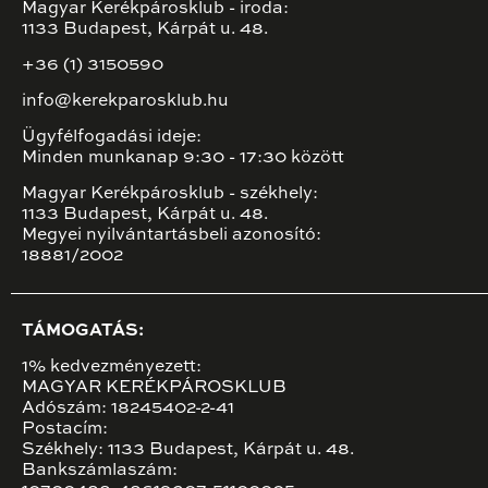
Magyar Kerékpárosklub - iroda:
1133 Budapest, Kárpát u. 48.
+36 (1) 3150590
info@kerekparosklub.hu
Ügyfélfogadási ideje:
Minden munkanap 9:30 - 17:30 között
Magyar Kerékpárosklub - székhely:
1133 Budapest, Kárpát u. 48.
Megyei nyilvántartásbeli azonosító:
18881/2002
TÁMOGATÁS:
1% kedvezményezett:
MAGYAR KERÉKPÁROSKLUB
Adószám: 18245402-2-41
Postacím:
Székhely: 1133 Budapest, Kárpát u. 48.
Bankszámlaszám: