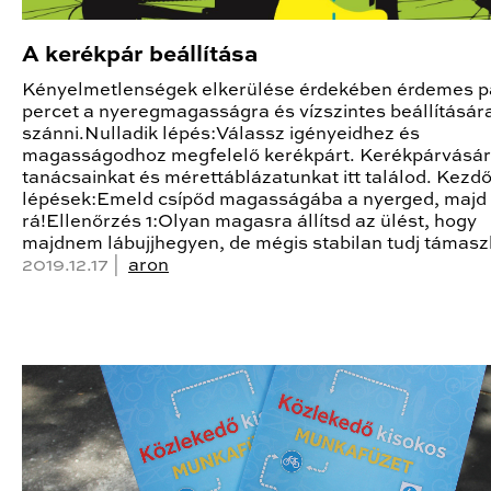
A kerékpár beállítása
Kényelmetlenségek elkerülése érdekében érdemes p
percet a nyeregmagasságra és vízszintes beállításár
szánni.Nulladik lépés:Válassz igényeidhez és
magasságodhoz megfelelő kerékpárt. Kerékpárvásár
tanácsainkat és mérettáblázatunkat itt találod. Kezd
lépések:Emeld csípőd magasságába a nyerged, majd ü
rá!Ellenőrzés 1:Olyan magasra állítsd az ülést, hogy
majdnem lábujjhegyen, de mégis stabilan tudj támasz
2019.12.17 |
aron