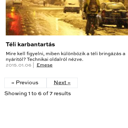
Téli karbantartás
Mire kell figyelni, miben különbözik a téli bringázás a
nyáritól? Technikai oldalról nézve.
2015.01.06 |
Emese
« Previous
Next »
Showing
1
to
6
of
7
results