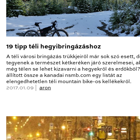
19 tipp téli hegyibringázáshoz
A téli városi bringázás trükkjeiről már sok szó esett, d
tegyenek a természet kétkeréken járó szerelmesei, a
még télen se lehet kizavarni a hegyekről és erdőkből
állított össze a kanadai nsmb.com egy listát az
elengedhetetlen téli mountain bike-os kellékekről.
2017.01.09 |
aron