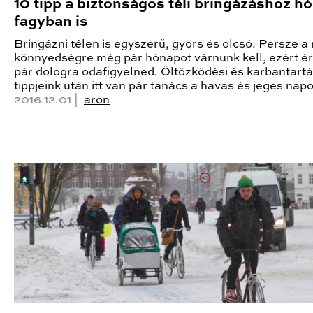
10 tipp a biztonságos téli bringázáshoz h
fagyban is
Bringázni télen is egyszerű, gyors és olcsó. Persze a 
könnyedségre még pár hónapot várnunk kell, ezért 
pár dologra odafigyelned. Öltözködési és karbantartá
tippjeink után itt van pár tanács a havas és jeges nap
2016.12.01 |
aron