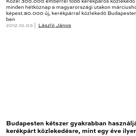
Közel 300.000 emberrel több kerékpáros közlekedő
minden hétköznap a magyarországi utakon márciush
képest.80.000 új, kerékpárral közlekedő Budapeste
ben
2012.10.03 |
László János
Budapesten kétszer gyakrabban használj
kerékpárt közlekedésre, mint egy éve ilye