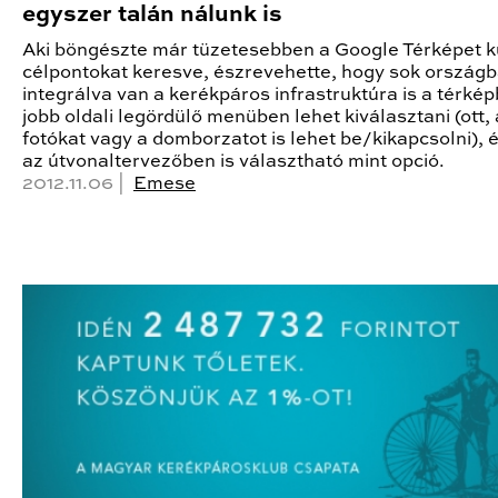
egyszer talán nálunk is
Aki böngészte már tüzetesebben a Google Térképet kü
célpontokat keresve, észrevehette, hogy sok ország
integrálva van a kerékpáros infrastruktúra is a térkép
jobb oldali legördülő menüben lehet kiválasztani (ott, 
fotókat vagy a domborzatot is lehet be/kikapcsolni), 
az útvonaltervezőben is választható mint opció.
2012.11.06 |
Emese