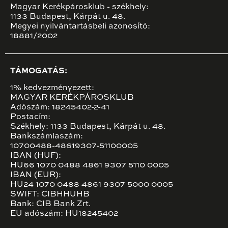
Magyar Kerékpárosklub - székhely:
1133 Budapest, Kárpát u. 48.
Megyei nyilvántartásbeli azonosító:
18881/2002
TÁMOGATÁS:
1% kedvezményezett:
MAGYAR KERÉKPÁROSKLUB
Adószám: 18245402-2-41
Postacím:
Székhely: 1133 Budapest, Kárpát u. 48.
Bankszámlaszám:
10700488-48619307-51100005
IBAN (HUF):
HU66 1070 0488 4861 9307 5110 0005
IBAN (EUR):
HU24 1070 0488 4861 9307 5000 0005
SWIFT: CIBHHUHB
Bank: CIB Bank Zrt.
EU adószám: HU18245402