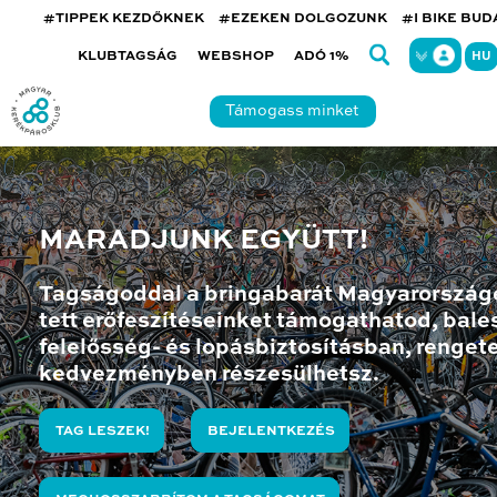
#TIPPEK KEZDŐKNEK
#EZEKEN DOLGOZUNK
#I BIKE BU
KLUBTAGSÁG
WEBSHOP
ADÓ 1%
HU
Támogass minket
MARADJUNK EGYÜTT!
Tagságoddal a bringabarát Magyarország
tett erőfeszítéseinket támogathatod, bales
felelősség- és lopásbiztosításban, renget
kedvezményben részesülhetsz.
TAG LESZEK!
BEJELENTKEZÉS