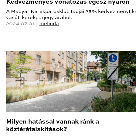
Kedvezményes vonatozás egész nyáron
A Magyar Kerékpárosklub tagjai 25% kedvezményt k
vasúti kerékpárjegy árából.
2024.07.01 |
melinda
Milyen hatással vannak ránk a
köztérátalakítások?