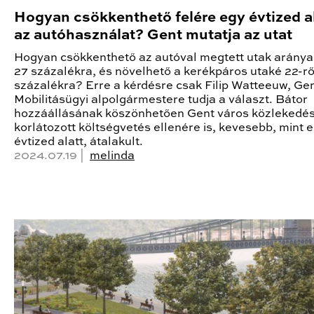
Hogyan csökkenthető felére egy évtized a
az autóhasználat? Gent mutatja az utat
Hogyan csökkenthető az autóval megtett utak aránya
27 százalékra, és növelhető a kerékpáros utaké 22-rő
százalékra? Erre a kérdésre csak Filip Watteeuw, Ge
Mobilitásügyi alpolgármestere tudja a választ. Bátor
hozzáállásának köszönhetően Gent város közlekedés
korlátozott költségvetés ellenére is, kevesebb, mint 
évtized alatt, átalakult.
2024.07.19 |
melinda