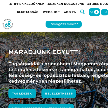
#TIPPEK KEZDŐKNEK
#EZEKEN DOLGOZUNK
#I BIKE BU
KLUBTAGSÁG
WEBSHOP
ADÓ 1%
HU
Támogass minket
MARADJUNK EGYÜTT!
Tagságoddal a bringabarát Magyarország
tett erőfeszítéseinket támogathatod, bales
felelősség- és lopásbiztosításban, renget
kedvezményben részesülhetsz.
TAG LESZEK!
BEJELENTKEZÉS