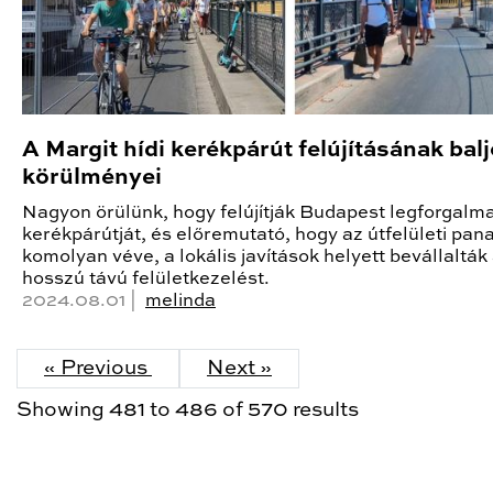
A Margit hídi kerékpárút felújításának bal
körülményei
Nagyon örülünk, hogy felújítják Budapest legforgal
kerékpárútját, és előremutató, hogy az útfelületi pan
komolyan véve, a lokális javítások helyett bevállalták
hosszú távú felületkezelést.
2024.08.01 |
melinda
« Previous
Next »
Showing
481
to
486
of
570
results