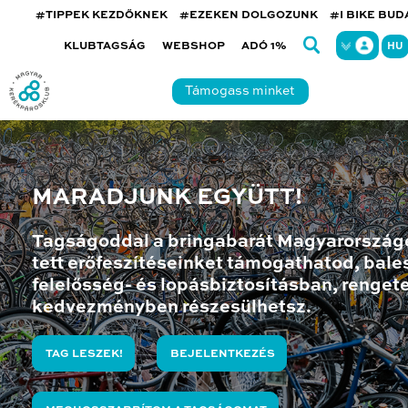
#TIPPEK KEZDŐKNEK
#EZEKEN DOLGOZUNK
#I BIKE BU
KLUBTAGSÁG
WEBSHOP
ADÓ 1%
HU
Támogass minket
MARADJUNK EGYÜTT!
Tagságoddal a bringabarát Magyarország
tett erőfeszítéseinket támogathatod, bales
felelősség- és lopásbiztosításban, renget
kedvezményben részesülhetsz.
TAG LESZEK!
BEJELENTKEZÉS