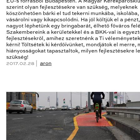
EU-s forrásból Budapesten. A Magyar Kerékpároskl
szerint olyan fejlesztésekre van szükség, melyeknek
köszönhetően bárki el tud tekerni munkába, iskolába,
vásárolni vagy kikapcsolódni. Ha jól költjük el a pénzt
nagyot léphetünk egy bringabarát, élhető főváros felé
Szakembereink a kerületekkel és a BKK-val is egyezt
fejlesztésekről, amihez szeretnénk a Ti véleményetek
kérni! Töltsétek ki kérdőívünket, mondjátok el merre, 
hiányosságokat tapasztaltok, milyen fejlesztésekre l
szükség!
2017.02.28 |
aron