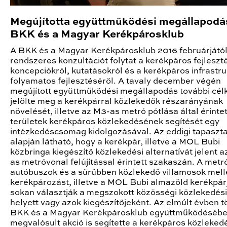
Megújította együttműködési megállapodá
BKK és a Magyar Kerékpárosklub
A BKK és a Magyar Kerékpárosklub 2016 februárjátó
rendszeres konzultációt folytat a kerékpáros fejleszt
koncepciókról, kutatásokról és a kerékpáros infrastr
folyamatos fejlesztéséről. A tavaly december végén
megújított együttműködési megállapodás további cél
jelölte meg a kerékpárral közlekedők részarányának
növelését, illetve az M3-as metró pótlása által érintet
területek kerékpáros közlekedésének segítését egy
intézkedéscsomag kidolgozásával. Az eddigi tapaszt
alapján látható, hogy a kerékpár, illetve a MOL Bubi
közbringa kiegészítő közlekedési alternatívát jelent 
as metróvonal felújítással érintett szakaszán. A metr
autóbuszok és a sűrűbben közlekedő villamosok melle
kerékpározást, illetve a MOL Bubi almazöld kerékpárja
sokan választják a megszokott közösségi közlekedés
helyett vagy azok kiegészítőjeként. Az elmúlt évben t
BKK és a Magyar Kerékpárosklub együttműködéséb
megvalósult akció is segítette a kerékpáros közleked