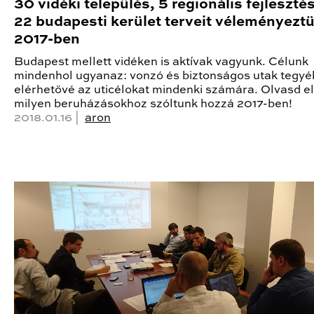
30 vidéki település, 5 regionális fejleszté
22 budapesti kerület terveit véleményezt
2017-ben
Budapest mellett vidéken is aktívak vagyunk. Célunk
mindenhol ugyanaz: vonzó és biztonságos utak tegyé
elérhetővé az uticélokat mindenki számára. Olvasd el
milyen beruházásokhoz szóltunk hozzá 2017-ben!
2018.01.16 |
aron