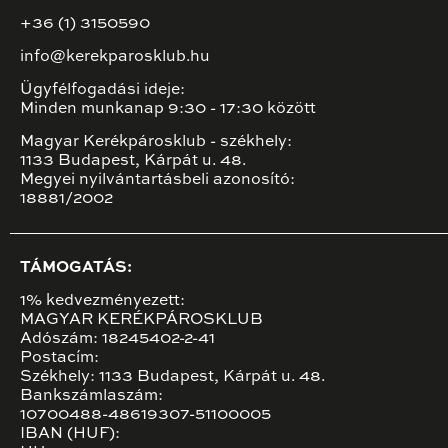
+36 (1) 3150590
info@kerekparosklub.hu
Ügyfélfogadási ideje:
Minden munkanap 9:30 - 17:30 között
Magyar Kerékpárosklub - székhely:
1133 Budapest, Kárpát u. 48.
Megyei nyilvántartásbeli azonosító:
18881/2002
TÁMOGATÁS:
1% kedvezményezett:
MAGYAR KERÉKPÁROSKLUB
Adószám: 18245402-2-41
Postacím:
Székhely: 1133 Budapest, Kárpát u. 48.
Bankszámlaszám:
10700488-48619307-51100005
IBAN (HUF):