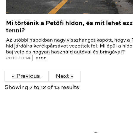
Mi történik a Petőfi hídon, és mit lehet ezz
tenni?
Az utóbbi napokban nagy visszhangot kapott, hogy a 
híd járdáira kerékpársávot vezettek fel. Mi épül a hído
baj vele és hogyan használd autóval és bringával?
2015.10.14 |
aron
« Previous
Next »
Showing
7
to
12
of
13
results