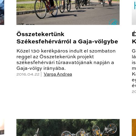
Összetekertünk
É
Székesfehérvárról a Gaja-völgybe
K
Közel 130 kerékpáros indult el szombaton
G
reggel az Összetekerünk projekt
l
székesfehérvári túraavatójának napján a
i
Gaja-völgy irányába.
m
K
2016.04.22 |
Varga Andrea
e
é
20