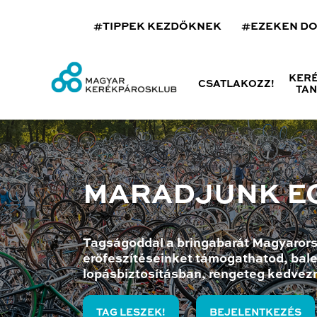
#TIPPEK KEZDŐKNEK
#EZEKEN D
KER
CSATLAKOZZ!
TA
MARADJUNK E
Tagságoddal a bringabarát Magyarors
erőfeszítéseinket támogathatod, bale
lopásbiztosításban, rengeteg kedvez
TAG LESZEK!
BEJELENTKEZÉS