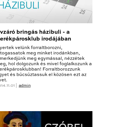
vzáró bringás házibuli - a
erékpárosklub irodájában
yertek velünk forraltborozni,
átogassatok meg minket irodánkban,
smerkedjünk meg egymással, nézzétek
eg, hol dolgozunk és mivel foglalkozunk a
erékpárosklubban! Forraltborozzunk
gyet és búcsúztassuk el közösen ezt az
vet.
14.11.01 |
admin