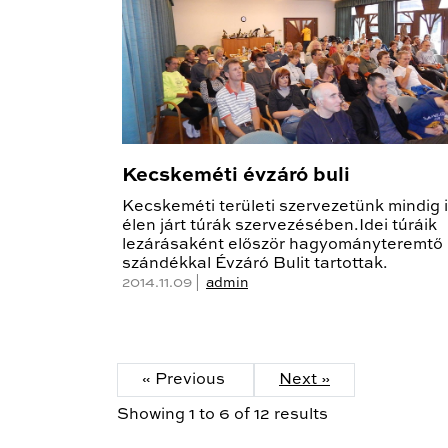
Kecskeméti évzáró buli
Kecskeméti területi szervezetünk mindig 
élen járt túrák szervezésében.Idei túráik
lezárásaként először hagyományteremtő
szándékkal Évzáró Bulit tartottak.
2014.11.09 |
admin
« Previous
Next »
Showing
1
to
6
of
12
results