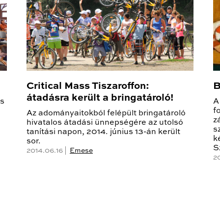
Critical Mass Tiszaroffon:
B
átadásra került a bringatároló!
is
A
f
Az adományaitokból felépült bringatároló
z
hivatalos átadási ünnepségére az utolsó
s
tanítási napon, 2014. június 13-án került
k
sor.
S
2014.06.16 |
Emese
2