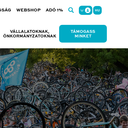
GSÁG
WEBSHOP
ADÓ 1%
HU
VÁLLALATOKNAK,
TÁMOGASS
ÖNKORMÁNYZATOKNAK
MINKET