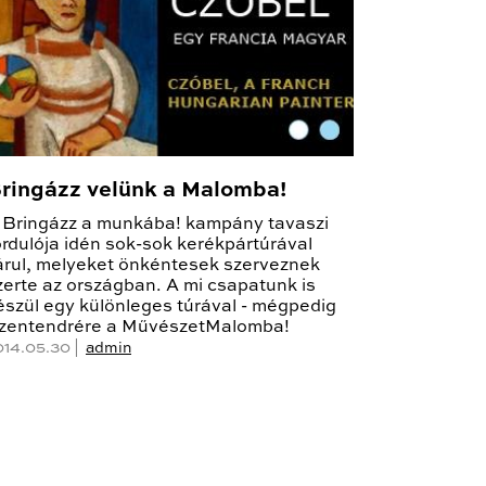
ringázz velünk a Malomba!
 Bringázz a munkába! kampány tavaszi
ordulója idén sok-sok kerékpártúrával
árul, melyeket önkéntesek szerveznek
zerte az országban. A mi csapatunk is
észül egy különleges túrával - mégpedig
zentendrére a MűvészetMalomba!
014.05.30 |
admin