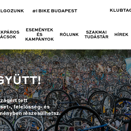
KLUBTA
OLGOZUNK
#I BIKE BUDAPEST
ESEMÉNYEK
ÉKPÁROS
SZAKMAI
ÉS
RÓLUNK
HÍREK
NÁCSOK
TUDÁSTÁR
KAMPÁNYOK
GYÜTT!
zágért tett
set-, felelősség- és
ményben részesülhetsz.