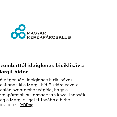
zombattól ideiglenes biciklisáv a
argit hídon
étvégenként ideiglenes biciklisávot
lakítanak ki a Margit híd Budára vezető
ldalán szeptember végéig, hogy a
erékpárosok biztonságosan közelíthessék
eg a Margitszigetet.tovább a hírhez
007.06.17 |
feDDog