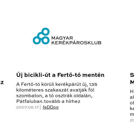
Új bicikli-út a Fertő-tó mentén
S
az
M
A Fertő-tó körüli kerékpárút új, 135
kilométeres szakaszát avatják föl
H
szombaton, a tó osztrák oldalán,
a
Pátfaluban.tovább a hírhez
o
2007.06.17 |
feDDog
k
m
2