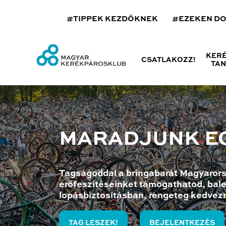
#TIPPEK KEZDŐKNEK
#EZEKEN D
KER
CSATLAKOZZ!
TA
MARADJUNK E
Tagságoddal a bringabarát Magyarors
erőfeszítéseinket támogathatod, bale
lopásbiztosításban, rengeteg kedvez
TAG LESZEK!
BEJELENTKEZÉS