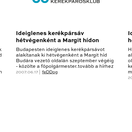
Ideiglenes kerékpársáv
I
hétvégenként a Margit hídon
h
k
Budapesten ideiglenes kerékpársávot
H
d
alakítanak ki hétvégenként a Margit híd
a
Budára vezető oldalán szeptember végéig
o
- közölte a főpolgármester.tovább a hírhez
k
n
m
2007.06.17 |
feDDog
2