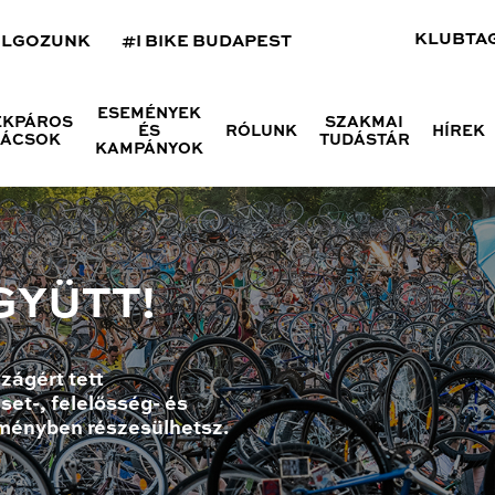
KLUBTA
OLGOZUNK
#I BIKE BUDAPEST
ESEMÉNYEK
ÉKPÁROS
SZAKMAI
ÉS
RÓLUNK
HÍREK
NÁCSOK
TUDÁSTÁR
KAMPÁNYOK
GYÜTT!
zágért tett
set-, felelősség- és
ményben részesülhetsz.