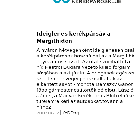
Ideiglenes kerékpársáv a
Margithídon
A nyáron hétvégenként ideiglenesen csa
a kerékpárosok használhatják a Margit hí
egyik autós sávját. Az utat szombattól a
híd Pestről Budára vezető külső forgalmi
sávjában alakítják ki. A bringások egésze
szeptember végéig használhatják az
elkerített sávot - mondta Demszky Gábor
főpolgármester csütörtök délelőtt. László
János, a Magyar Kerékpáros Klub elnöke
türelemre kéri az autósokat.tovább a
hírhez
2007.06.17 |
feDDog