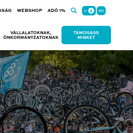
GSÁG
WEBSHOP
ADÓ 1%
HU
VÁLLALATOKNAK,
TÁMOGASS
ÖNKORMÁNYZATOKNAK
MINKET