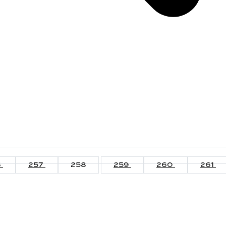
6
257
258
259
260
261