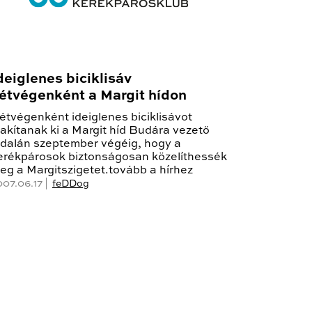
deiglenes biciklisáv
étvégenként a Margit hídon
étvégenként ideiglenes biciklisávot
lakítanak ki a Margit híd Budára vezető
ldalán szeptember végéig, hogy a
erékpárosok biztonságosan közelíthessék
eg a Margitszigetet.tovább a hírhez
007.06.17 |
feDDog