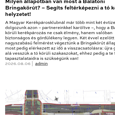
Milyen állapotban van most a Balatoni
Bringakörút? – Segíts feltérképezni a tó k
helyzetet!
A Magyar Kerékpárosklubnál már több mint két évtiz
dolgozunk azon – partnereinkkel karöltve –, hogy a B
körüli kerékpározás ne csak élmény, hanem valóban
biztonságos és gördülékeny legyen. Két évvel ezelőtt
nagyszabású felmérést végeztünk a Bringakörút állap
most pedig elérkezett az idő a visszacsatolásra: újra
alá vesszük a tó körüli szakaszokat, ehhez pedig a te 
tapasztalataidra is szükségünk van!
2026.08.06 |
admin