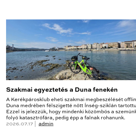
Szakmai egyeztetés a Duna fenekén
A Kerékpárosklub eheti szakmai megbeszélését offlin
Duna medrében félszigetté nőtt Ínség-sziklán tartottu
Ezzel is jelezzük, hogy mindenki közömbös a szemünk
folyó katasztrófára, pedig épp a falnak rohanunk.
2026.07.17 |
admin