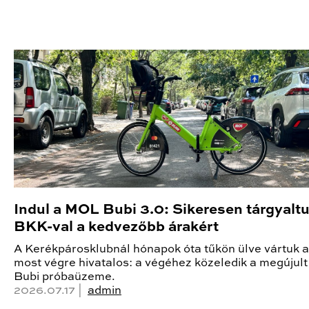
Indul a MOL Bubi 3.0: Sikeresen tárgyalt
BKK-val a kedvezőbb árakért
A Kerékpárosklubnál hónapok óta tűkön ülve vártuk a 
most végre hivatalos: a végéhez közeledik a megúju
Bubi próbaüzeme.
2026.07.17 |
admin