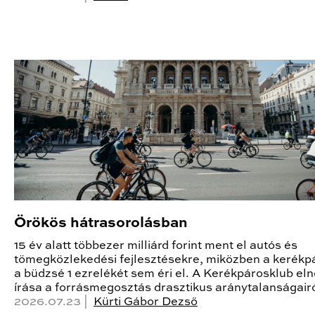
Örökös hátrasorolásban
15 év alatt többezer milliárd forint ment el autós és
tömegközlekedési fejlesztésekre, miközben a kerékp
a büdzsé 1 ezrelékét sem éri el. A Kerékpárosklub el
írása a forrásmegosztás drasztikus aránytalanságairó
2026.07.23 |
Kürti Gábor Dezső