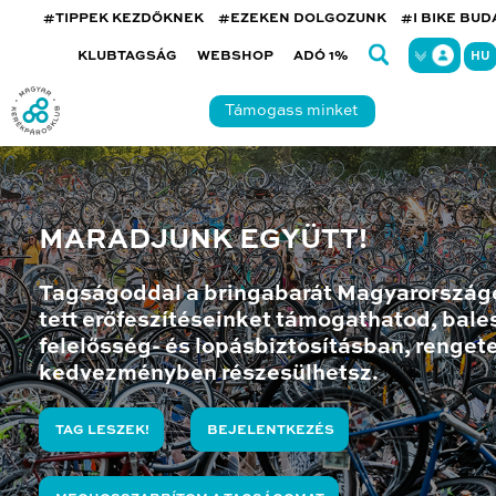
#TIPPEK KEZDŐKNEK
#EZEKEN DOLGOZUNK
#I BIKE BU
KLUBTAGSÁG
WEBSHOP
ADÓ 1%
HU
Támogass minket
MARADJUNK EGYÜTT!
Tagságoddal a bringabarát Magyarország
tett erőfeszítéseinket támogathatod, bales
felelősség- és lopásbiztosításban, renget
kedvezményben részesülhetsz.
TAG LESZEK!
BEJELENTKEZÉS