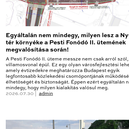
Egyáltalán nem mindegy, milyen lesz a Ny
tér környéke a Pesti Fonódó II. ütemének
megvalósítása során!
A Pesti Fonódó II. üteme messze nem csak arról szól,
villamosvonal épül. Ez egy olyan városfejlesztési leh
amely évtizedekre meghatározza Budapest egyik
legfontosabb közlekedési csomópontjának működésé
élhetőségét és biztonságát. Éppen ezért egyáltalán 
mindegy, hogy milyen kialakítás valósul meg.
2026.07.30 |
admin