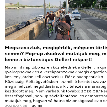
Megszavaztuk, megígérték, mégsem törté
semmi? Pop-up akcióval mutatjuk meg, m
lenne a biztonságos Gellért rakpart!
Nap mint nap több ezren közlekednek a Gellért rakpa
gyalogosoknak és a kerékpározóknak mégis egyetlen
keskeny járdán kell osztozniuk. Bár a budapestiek a
Közösségi Költségvetésben 120 millió forintot szavaz
meg a helyzet megoldására, a kivitelezés a mai napi
kezdődött meg. Nem várhatunk tovább: 2026.08.11-én 
összefogással, pop-up sávfelfestéssel és demonstrá
mutatjuk meg, hogyan válhatna biztonságossá ez a s
2026.07.28 |
admin