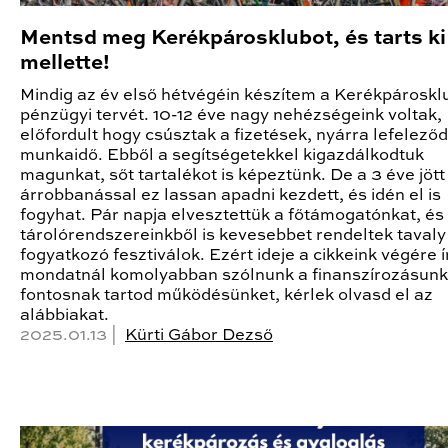
Mentsd meg Kerékpárosklubot, és tarts ki
mellette!
Mindig az év első hétvégéin készítem a Kerékpároskl
pénzügyi tervét. 10-12 éve nagy nehézségeink voltak,
előfordult hogy csúsztak a fizetések, nyárra lefeleződ
munkaidő. Ebből a segítségetekkel kigazdálkodtuk
magunkat, sőt tartalékot is képeztünk. De a 3 éve jött
árrobbanással ez lassan apadni kezdett, és idén el is
fogyhat. Pár napja elvesztettük a főtámogatónkat, és
tárolórendszereinkből is kevesebbet rendeltek tavaly
fogyatkozó fesztiválok. Ezért ideje a cikkeink végére ír
mondatnál komolyabban szólnunk a finanszírozásunk
fontosnak tartod működésünket, kérlek olvasd el az
alábbiakat.
2025.01.13 |
Kürti Gábor Dezső