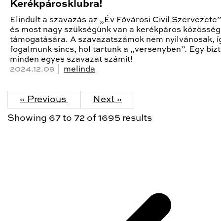
Kerékpárosklubra!
Elindult a szavazás az „Év Fővárosi Civil Szervezete” 
és most nagy szükségünk van a kerékpáros közösség
támogatására. A szavazatszámok nem nyilvánosak, í
fogalmunk sincs, hol tartunk a „versenyben”. Egy bizt
minden egyes szavazat számít!
2024.12.09 |
melinda
« Previous
Next »
Showing
67
to
72
of
1695
results