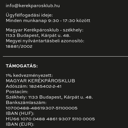
info@kerekparosklub.hu
Ügyfélfogadási ideje:
Minden munkanap 9:30 - 17:30 között
Magyar Kerékpárosklub - székhely:
1133 Budapest, Kárpát u. 48.
Megyei nyilvántartásbeli azonosító:
18881/2002
TÁMOGATÁS:
1% kedvezményezett:
MAGYAR KERÉKPÁROSKLUB
Adószám: 18245402-2-41
Postacím:
Székhely: 1133 Budapest, Kárpát u. 48.
Bankszámlaszám:
10700488-48619307-51100005
IBAN (HUF):
HU66 1070 0488 4861 9307 5110 0005
IBAN (EUR):