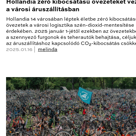
Hollandia zéró kibocsátású övezeteket ve
a városi áruszállításban
Hollandia 14 városában léptek életbe zéró kibocsátás
övezetek a városi logisztika szén-dioxid-mentesítése
érdekében. 2025 január 1-jétől ezekben az övezetekbe
a szennyező furgonok és teherautók behajtása, céljuk
az áruszállításhoz kapcsolódó CO₂-kibocsátás csökk
2025.01.16 |
melinda