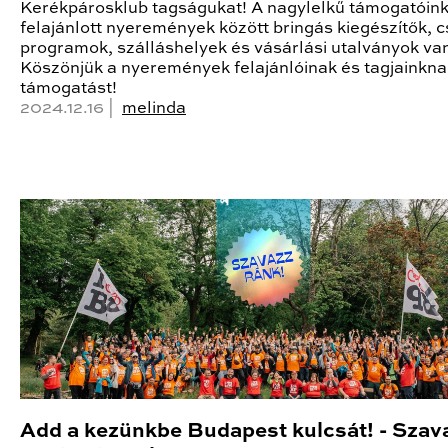
Kerékpárosklub tagságukat! A nagylelkű támogatóink 
felajánlott nyeremények között bringás kiegészítők, c
programok, szálláshelyek és vásárlási utalványok va
Köszönjük a nyeremények felajánlóinak és tagjainkna
támogatást!
2024.12.16 |
melinda
Add a kezünkbe Budapest kulcsát! - Szav