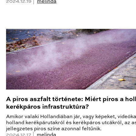
2024.12.19 |
melinda
A piros aszfalt története: Miért piros a ho
kerékpáros infrastruktúra?
Amikor valaki Hollandiában jár, vagy képeket, videókat
holland kerékpárutakról és kerékpáros utcákról, az as
jellegzetes piros színe azonnal feltűnik.
2024.12.17 |
melinda