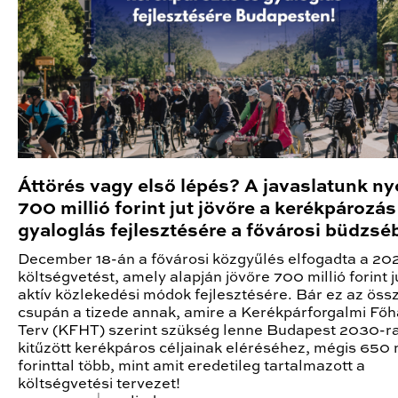
Áttörés vagy első lépés? A javaslatunk n
700 millió forint jut jövőre a kerékpározás
gyaloglás fejlesztésére a fővárosi büdzsé
December 18-án a fővárosi közgyűlés elfogadta a 20
költségvetést, amely alapján jövőre 700 millió forint j
aktív közlekedési módok fejlesztésére. Bár ez az öss
csupán a tizede annak, amire a Kerékpárforgalmi Főh
Terv (KFHT) szerint szükség lenne Budapest 2030-r
kitűzött kerékpáros céljainak eléréséhez, mégis 650 m
forinttal több, mint amit eredetileg tartalmazott a
költségvetési tervezet!