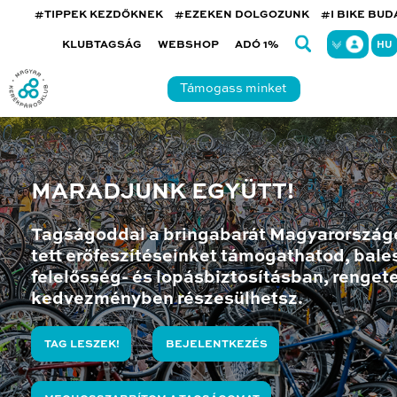
#TIPPEK KEZDŐKNEK
#EZEKEN DOLGOZUNK
#I BIKE BU
KLUBTAGSÁG
WEBSHOP
ADÓ 1%
HU
Támogass minket
MARADJUNK EGYÜTT!
Tagságoddal a bringabarát Magyarország
tett erőfeszítéseinket támogathatod, bales
felelősség- és lopásbiztosításban, renget
kedvezményben részesülhetsz.
TAG LESZEK!
BEJELENTKEZÉS