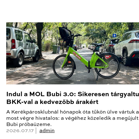
Indul a MOL Bubi 3.0: Sikeresen tárgyalt
BKK-val a kedvezőbb árakért
A Kerékpárosklubnál hónapok óta tűkön ülve vártuk a 
most végre hivatalos: a végéhez közeledik a megúju
Bubi próbaüzeme.
2026.07.17 |
admin