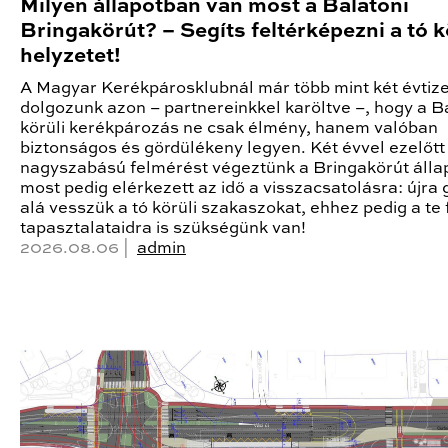
Milyen állapotban van most a Balatoni
Bringakörút? – Segíts feltérképezni a tó k
helyzetet!
A Magyar Kerékpárosklubnál már több mint két évtiz
dolgozunk azon – partnereinkkel karöltve –, hogy a B
körüli kerékpározás ne csak élmény, hanem valóban
biztonságos és gördülékeny legyen. Két évvel ezelőtt
nagyszabású felmérést végeztünk a Bringakörút állap
most pedig elérkezett az idő a visszacsatolásra: újra
alá vesszük a tó körüli szakaszokat, ehhez pedig a te 
tapasztalataidra is szükségünk van!
2026.08.06 |
admin