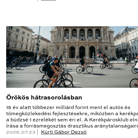
Örökös hátrasorolásban
15 év alatt többezer milliárd forint ment el autós és
tömegközlekedési fejlesztésekre, miközben a kerékp
a büdzsé 1 ezrelékét sem éri el. A Kerékpárosklub el
írása a forrásmegosztás drasztikus aránytalanságairó
2026.07.23 |
Kürti Gábor Dezső