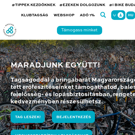
#TIPPEK KEZDŐKNEK
#EZEKEN DOLGOZUNK
#I BIKE BU
KLUBTAGSÁG
WEBSHOP
ADÓ 1%
HU
Támogass minket
MARADJUNK EGYÜTT!
Tagságoddal a bringabarát Magyarország
tett erőfeszítéseinket támogathatod, bales
felelősség- és lopásbiztosításban, renget
kedvezményben részesülhetsz.
TAG LESZEK!
BEJELENTKEZÉS