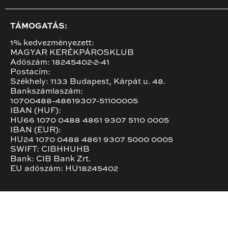
TÁMOGATÁS:
1% kedvezményezett:
MAGYAR KERÉKPÁROSKLUB
Adószám: 18245402-2-41
Postacím:
Székhely: 1133 Budapest, Kárpát u. 48.
Bankszámlaszám:
10700488-48619307-51100005
IBAN (HUF):
HU66 1070 0488 4861 9307 5110 0005
IBAN (EUR):
HU24 1070 0488 4861 9307 5000 0005
SWIFT: CIBHHUHB
Bank: CIB Bank Zrt.
EU adószám: HU18245402