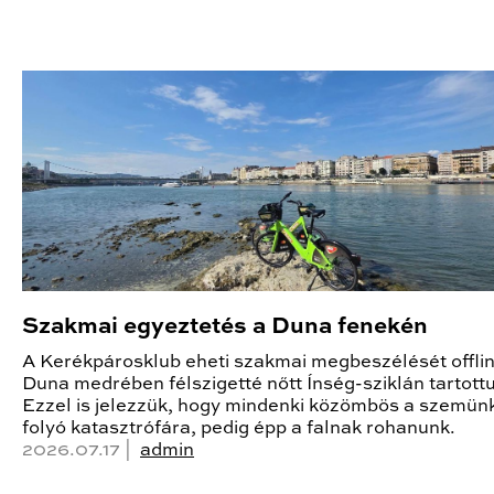
Szakmai egyeztetés a Duna fenekén
A Kerékpárosklub eheti szakmai megbeszélését offlin
Duna medrében félszigetté nőtt Ínség-sziklán tartottu
Ezzel is jelezzük, hogy mindenki közömbös a szemünk
folyó katasztrófára, pedig épp a falnak rohanunk.
2026.07.17 |
admin