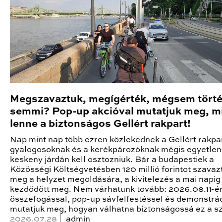
Megszavaztuk, megígérték, mégsem törté
semmi? Pop-up akcióval mutatjuk meg, m
lenne a biztonságos Gellért rakpart!
Nap mint nap több ezren közlekednek a Gellért rakpa
gyalogosoknak és a kerékpározóknak mégis egyetlen
keskeny járdán kell osztozniuk. Bár a budapestiek a
Közösségi Költségvetésben 120 millió forintot szavaz
meg a helyzet megoldására, a kivitelezés a mai napi
kezdődött meg. Nem várhatunk tovább: 2026.08.11-én 
összefogással, pop-up sávfelfestéssel és demonstrá
mutatjuk meg, hogyan válhatna biztonságossá ez a s
2026.07.28 |
admin