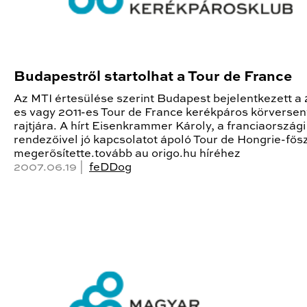
Budapestről startolhat a Tour de France
Az MTI értesülése szerint Budapest bejelentkezett a
es vagy 2011-es Tour de France kerékpáros körversen
rajtjára. A hírt Eisenkrammer Károly, a franciaországi
rendezőivel jó kapcsolatot ápoló Tour de Hongrie-fő
megerősítette.tovább au origo.hu híréhez
2007.06.19 |
feDDog