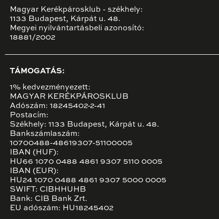
Magyar Kerékpárosklub - székhely:
1133 Budapest, Kárpát u. 48.
Megyei nyilvántartásbeli azonosító:
18881/2002
TÁMOGATÁS:
1% kedvezményezett:
MAGYAR KERÉKPÁROSKLUB
Adószám: 18245402-2-41
Postacím:
Székhely: 1133 Budapest, Kárpát u. 48.
Bankszámlaszám:
10700488-48619307-51100005
IBAN (HUF):
HU66 1070 0488 4861 9307 5110 0005
IBAN (EUR):
HU24 1070 0488 4861 9307 5000 0005
SWIFT: CIBHHUHB
Bank: CIB Bank Zrt.
EU adószám: HU18245402