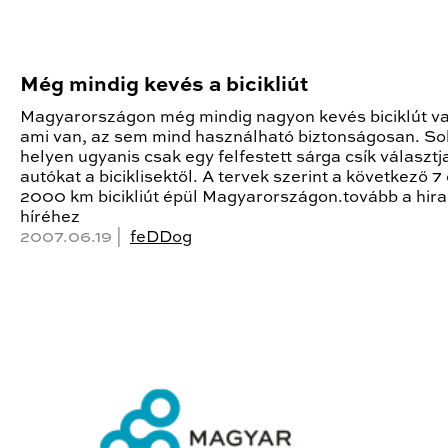
Még mindig kevés a bicikliút
Magyarországon még mindig nagyon kevés biciklút va
ami van, az sem mind használható biztonságosan. So
helyen ugyanis csak egy felfestett sárga csík választja
autókat a biciklisektől. A tervek szerint a következő 
2000 km bicikliút épül Magyarországon.tovább a hir
híréhez
2007.06.19 |
feDDog