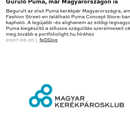
Guruló Puma, már Magyarországon is
Begurult az első Puma kerékpár Magyarországra, am
Fashion Street-en található Puma Concept Store-ba
kapható. A legújabb -és alighanem az eddigi legnagy
Puma kiegészítő a stílusos száguldás szerelmeseit c
meg.tovább a portfoliolight.hu híréhez
2007.06.20 |
feDDog