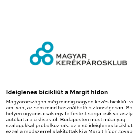
Ideiglenes bicikliút a Margit hídon
Magyarországon még mindig nagyon kevés bicikliút v
ami van, az sem mind használható biztonságosan. So
helyen ugyanis csak egy felfestett sárga csík választja
autókat a biciklisektől. Budapesten most műanyag
szalagokkal próbálkoznak: az első ideiglenes bicikliut
ezzel a módszerrel alakították ki a Margit hídon.továb