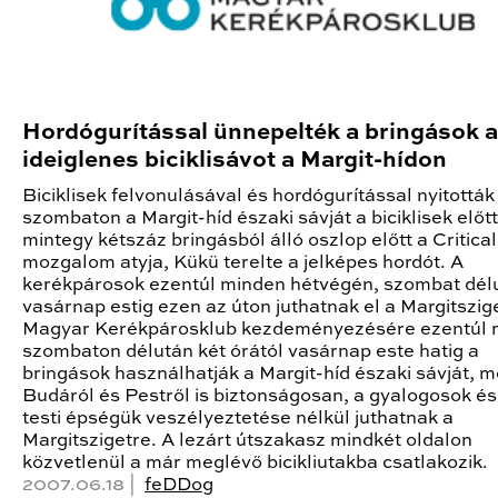
Hordógurítással ünnepelték a bringások 
ideiglenes biciklisávot a Margit-hídon
Biciklisek felvonulásával és hordógurítással nyitottá
szombaton a Margit-híd északi sávját a biciklisek előtt
mintegy kétszáz bringásból álló oszlop előtt a Critica
mozgalom atyja, Kükü terelte a jelképes hordót. A
kerékpárosok ezentúl minden hétvégén, szombat dél
vasárnap estig ezen az úton juthatnak el a Margitszig
Magyar Kerékpárosklub kezdeményezésére ezentúl 
szombaton délután két órától vasárnap este hatig a
bringások használhatják a Margit-híd északi sávját, 
Budáról és Pestről is biztonságosan, a gyalogosok és
testi épségük veszélyeztetése nélkül juthatnak a
Margitszigetre. A lezárt útszakasz mindkét oldalon
közvetlenül a már meglévő bicikliutakba csatlakozik.
2007.06.18 |
feDDog