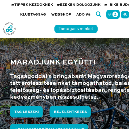
#TIPPEK KEZDŐKNEK
#EZEKEN DOLGOZUNK
#I BIKE BU
KLUBTAGSÁG
WEBSHOP
ADÓ 1%
HU
Támogass minket
MARADJUNK EGYÜTT!
Tagságoddal a bringabarát Magyarország
tett erőfeszítéseinket támogathatod, bales
felelősség- és lopásbiztosításban, renget
kedvezményben részesülhetsz.
TAG LESZEK!
BEJELENTKEZÉS