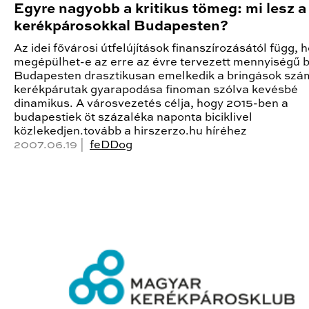
Egyre nagyobb a kritikus tömeg: mi lesz a
kerékpárosokkal Budapesten?
Az idei fővárosi útfelújítások finanszírozásától függ, 
megépülhet-e az erre az évre tervezett mennyiségű bi
Budapesten drasztikusan emelkedik a bringások szá
kerékpárutak gyarapodása finoman szólva kevésbé
dinamikus. A városvezetés célja, hogy 2015-ben a
budapestiek öt százaléka naponta biciklivel
közlekedjen.tovább a hirszerzo.hu híréhez
2007.06.19 |
feDDog