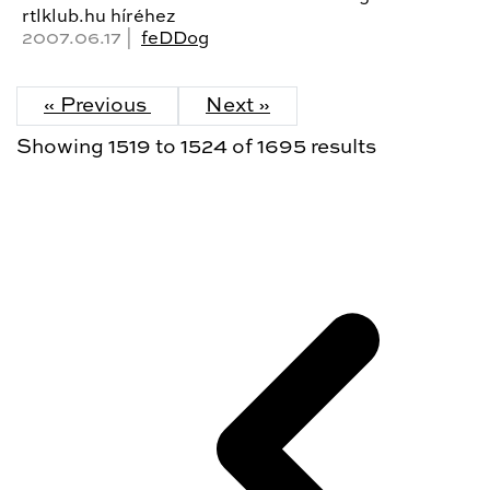
rtlklub.hu híréhez
2007.06.17 |
feDDog
« Previous
Next »
Showing
1519
to
1524
of
1695
results